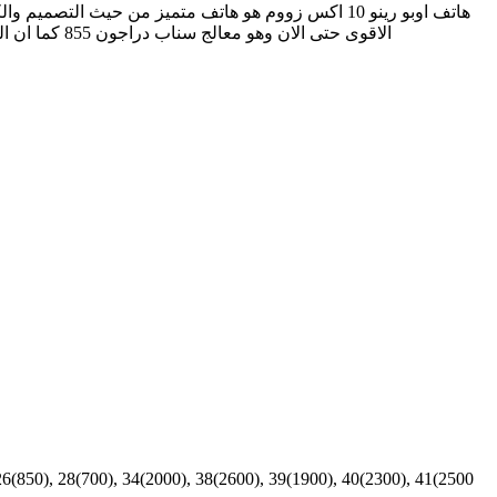
هاتف اوبو رينو 10 اكس زووم هو هاتف متميز من حيث الت
الاقوى حتى الان وهو معالج سناب دراجون 855 كما ان الهاتف به العديد من المكونات الاخرى التى تجل منه هاتف فلاج شيب ويمكنكم التعرف على مواصفات الهاتف من خلال الجدول بالاسفل
26(850), 28(700), 34(2000), 38(2600), 39(1900), 40(2300), 41(2500