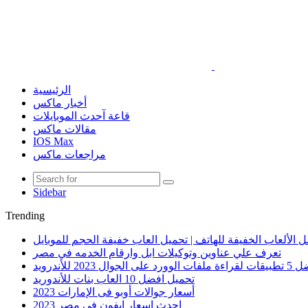
الرئيسية
أخبار ماكس
قاعة آحدث الموبايلات
مقالات ماكس
IOS Max
مراجعات ماكس
Sidebar
Trending
 الألعاب الخفيفة للهاتف | تحميل العاب خفيفة الحجم للموبايل
تعرف علي عناوين وتوكيلات ابل وارقام الخدمه في مصر
الوورد على الجوال 2023 للأندرويد
تحميل افضل 10 العاب بنات للأندوريد
أسعار جوالات أوبو فى الإمارات 2023
احدث اسعار ايفون في مصر 2023