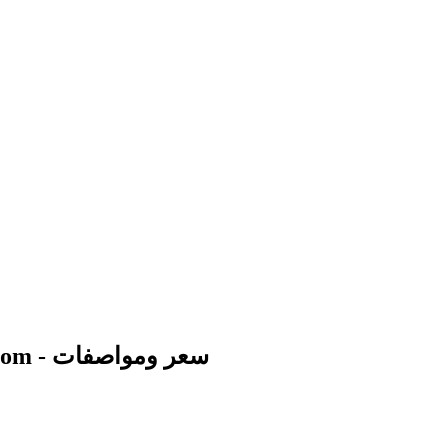
اوبو رينو 10 اكس زووم – Oppo Reno 10x Zoom - سعر ومواصفات