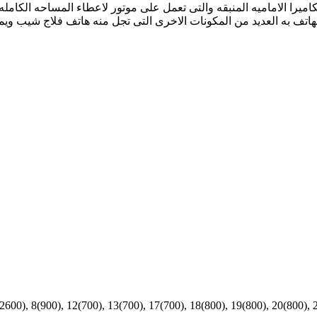
صميم والكاميرا الاماميه المنبقه والتى تعمل على موتور لاعطاء المساحه الك
2600), 8(900), 12(700), 13(700), 17(700), 18(800), 19(800), 20(800), 