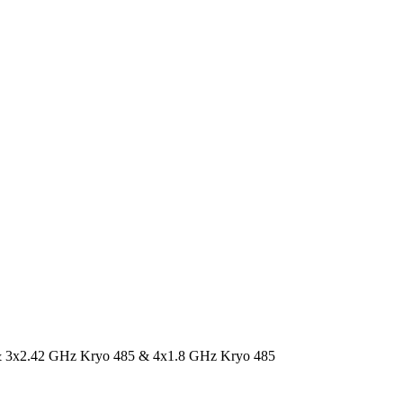
معالج ثماني النواة بتردد 2.0 جيجاهرتز  Kryo 485 & 4x1.8 GHz Kryo 485