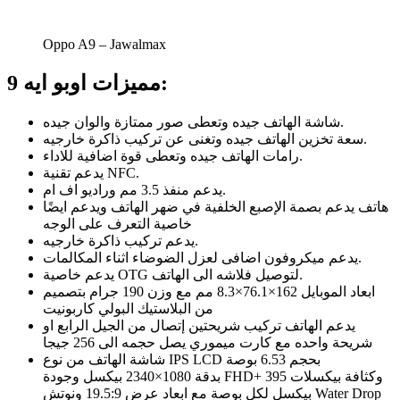
Oppo A9 – Jawalmax
مميزات اوبو ايه 9:
شاشة الهاتف جيده وتعطى صور ممتازة والوان جيده.
سعة تخزين الهاتف جيده وتغنى عن تركيب ذاكرة خارجيه.
رامات الهاتف جيده وتعطى قوة اضافية للاداء.
يدعم تقنية NFC.
يدعم منفذ 3.5 مم وراديو اف ام.
هاتف يدعم بصمة الإصبع الخلفية في ضهر الهاتف ويدعم ايضًا
خاصية التعرف على الوجه
يدعم تركيب ذاكرة خارجيه.
يدعم ميكروفون اضافى لعزل الضوضاء اثناء المكالمات.
يدعم خاصية OTG لتوصيل فلاشه الى الهاتف.
ابعاد الموبايل 162×76.1×8.3 مم مع وزن 190 جرام بتصميم
من البلاستيك البولي كاربونيت
يدعم الهاتف تركيب شريحتين إتصال من الجيل الرابع او
شريحة واحده مع كارت ميموري يصل حجمه الى 256 جيجا
شاشة الهاتف من نوع IPS LCD بحجم 6.53 بوصة
بدقة 1080×2340 بيكسل وجودة FHD+ وكثافة بيكسلات 395
بيكسل لكل بوصة مع ابعاد عرض 19.5:9 ونوتش Water Drop