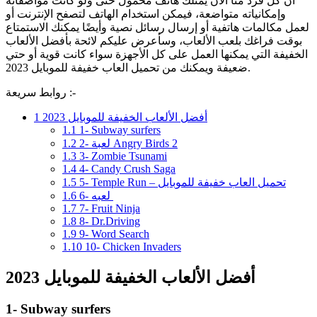
أن كل فرد منا الآن يمتلك هاتف محمول حتى ولو كانت مواصفاته
وإمكانياته متواضعة، فيمكن استخدام الهاتف لتصفح الإنترنت أو
لعمل مكالمات هاتفية أو إرسال رسائل نصية وأيضًا يمكنك الاستمتاع
بوقت فراغك بلعب الألعاب، وسأعرض عليكم لائحة بأفضل الألعاب
الخفيفة التي يمكنها العمل على كل الأجهزة سواء كانت قوية أو حتي
ضعيفة ويمكنك من تحميل العاب خفيفة للموبايل 2023.
روابط سريعة :-
أفضل الألعاب الخفيفة للموبايل 2023
1
1.1
1- Subway surfers
2- لعبة Angry Birds 2
1.2
1.3
3- Zombie Tsunami
1.4
4- Candy Crush Saga
5- Temple Run – تحميل العاب خفيفة للموبايل
1.5
6- لعبه
1.6
1.7
7- Fruit Ninja
1.8
8- Dr.Driving
1.9
9- Word Search
1.10
10- Chicken Invaders
أفضل الألعاب الخفيفة للموبايل 2023
1- Subway surfers