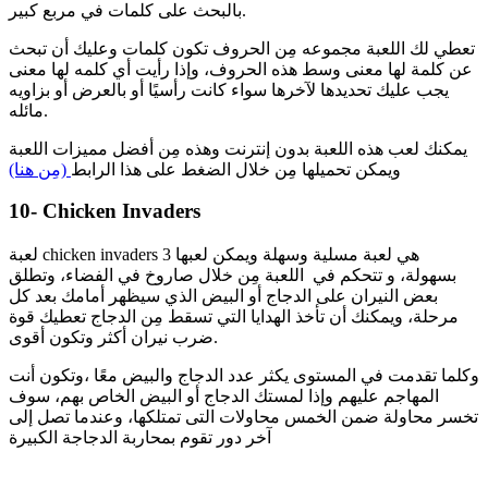
بالبحث على كلمات في مربع كبير.
تعطي لك اللعبة مجموعه مِن الحروف تكون كلمات وعليك أن تبحث
عن كلمة لها معنى وسط هذه الحروف، وإذا رأيت أي كلمه لها معنى
يجب عليك تحديدها لآخرها سواء كانت رأسيًا أو بالعرض أو بزاويه
مائله.
يمكنك لعب هذه اللعبة بدون إنترنت وهذه مِن أفضل مميزات اللعبة
ويمكن تحميلها مِن خلال الضغط على هذا الرابط
(مِن هنا)
10- Chicken Invaders
لعبة chicken invaders 3 هي لعبة مسلية وسهلة ويمكن لعبها
بسهولة، و تتحكم في اللعبة مِن خلال صاروخ في الفضاء، وتطلق
بعض النيران على الدجاج أو البيض الذي سيظهر أمامك بعد كل
مرحلة، ويمكنك أن تأخذ الهدايا التي تسقط مِن الدجاج تعطيك قوة
ضرب نيران أكثر وتكون أقوى.
وكلما تقدمت في المستوى يكثر عدد الدجاج والبيض معًا ،وتكون أنت
المهاجم عليهم وإذا لمستك الدجاج أو البيض الخاص بهم، سوف
تخسر محاولة ضمن الخمس محاولات التى تمتلكها، وعندما تصل إلى
آخر دور تقوم بمحاربة الدجاجة الكبيرة