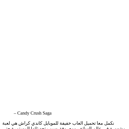
– Candy Crush Saga
نكمل معا تحميل العاب خفيفة للموبايل كاندي كراش هي لعبة
مشهورة في عالم الهواتف ومعروفة بسبب تحديثاتها المستمرة حتى