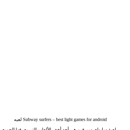
لعبه Subway surfers – best light games for android
لعبة سابواي سيرفرز هي أحد أخف الألعاب التي يعرفها الجميع