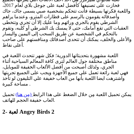
فحازت على تصنيفها كأفضل لعبة على جوجل بلاي لعام 2017،
و
اللعبة فكرتها بسيطة فأنت تتحكم بشخصية صبي يسمى جاك، جاك
وأصدقائه يقومون بالرسم على قطارات المترو، وعندما يراهم
الشرطي يقوم بالجري ورائهم وما عليك إلا أن تجري وتتخطى
العقبات التي تقع أمامك، حتى لا يمسك بك الشرطي أو كلبه، وتقوم
بالتحكم في الشخصية عن طريق السحب إلى اليمين واليسار
والأعلى والخلف، يمكنك أن تتحدى أصدقائك ومنافستهم على صاحب
أعلى نقاط.
اللعبة مشهورة بتحديثاتها الدورية؛ فكل شهر تتحدث اللعبة في
مناطق مختلفة حول العالم لترى كافة المعالم السياحية أثناء
الجري، ولذلك أصبحت من أفضل الألعاب الخفيفة للموبايل،
فهي
لعبة رائعة تعمل على جميع الأجهزة ويجب على الجميع تجربتها
واشترهت ايضا اللعبة بأنها من العاب خفيفة علي التليفون لو تأخذ
مساحة كبيرة .
يمكن تحميل اللعبة مِن خلال الضغط على هذا الرابط
(مِن هنا)
تحميل
العاب خفيفة الحجم للهاتف.
2- لعبة Angry Birds 2