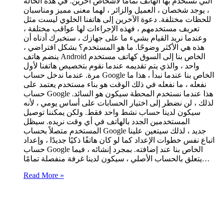
التي نستخدم بها الهاتف تمامًا لأشخاص آخرين. في هذه الحالة
، يوجد شخصان ، العميل والزائر ، لهما معنى مميز ومناسبان
للحظات مختلفة. دعوة الآخرين إلى هاتفنا الخلوي ليست مثل
تعريف مستخدمهم ، فهذه الإجراءات لها عواقب مختلفة ،
وعندما نريد القيام بشيء ما على جهازك ، سنخبرك أدناه أن
هذه هي الأكثر وضوحًا. ما هو المستخدم؟ بشكل افتراضي ،
ينضم هاتف Android الخاص بنا إلى السوق كهاتف مستخدم
واحد ، والذي يتم تقديمه عندما نقوم بتخصيص هاتفنا لأول
مرة. عندما ندخل حساب Google الخاص بنا عندما نبدأ ، هذا ما
نفعله ، ما نفعله في ذلك الوقت هو بناء مستخدم يعتمد على
حساب Google هذا عندما نستخدم المحطة سيكون هو السائد.
لذلك ، لن نضطر إلى اختيار الحسابات على أساس يومي ، لأنه
سيكون لدينا حساب نشط واحد فقط. ولكن يمكننا توصيل
المستخدمين الجدد بالهاتف في أي وقت نريده. سيظل
المستخدم متصلاً بحساب Google جديد ، لذلك سيتعين علينا
اتباع نفس خطوات الإعداد كما لو كان هاتفًا ذكيًا جديدًا ، وإعداد
حساب Google الخاص بنا عند إضافته. بمجرد إنشائه ، فيما
يتعلق بالحساب الأصلي ، سيكون لدينا غرفة منفصلة تمامًا…
Read More »