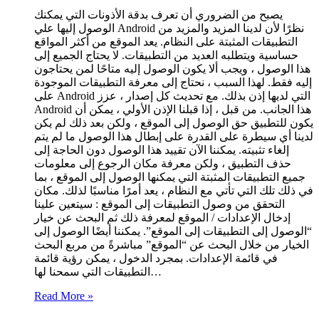
يصبح من الضروري أن تعرف بدقة الأذونات التي يمكنك
الوصول إليها علي Android نظرًا لأن لدينا المزيد والمزيد من
التطبيقات المثبتة على النظام. يعد الموقع من أكثر المواقع
حساسية ويتطلبه العديد من التطبيقات. لا يحتاج الجميع إلى
هذا الوصول ، ويجب ألا يكون الوصول إليه متاحًا لمن يحتاجون
إليه فقط. لهذا السبب ، نحتاج إلى معرفة التطبيقات الموجودة
على Android التي لديها إذن بذلك. مع تحديث كل إصدار ، عزز
Android هذا الجانب. من قبل ، إذا قبلنا الإذن الأولي ، يمكن أن
يكون للتطبيق حق الوصول إلى الموقع ، ولكن بعد ذلك لم يكن
لدينا أي سيطرة على القدرة على إبطال هذا الوصول ما لم يتم
إلغاء تثبيته. يمكننا الآن تقييد هذا الوصول دون الحاجة إلى
حذف التطبيق ، ولكن معرفة مكان الرجوع إلى معلومات
جميع التطبيقات المثبتة التي يمكنها الوصول إلى الموقع ، بما
في ذلك تلك التي تأتي مع النظام ، يعد أمرًا مناسبًا لذلك. مكان
التحقق من وصول التطبيقات إلى الموقع : سيتعين علينا
إدخال الإعدادات / الموقع لمعرفة ذلك ثم البحث عن خيار
“الوصول إلى التطبيقات إلى الموقع”. يمكننا أيضًا الوصول إلى
الخيار من خلال البحث عن “الموقع” مباشرةً من مربع البحث
في قائمة الإعدادات. بمجرد الدخول ، يمكن رؤية قائمة
التطبيقات التي سمحنا لها…
Read More »