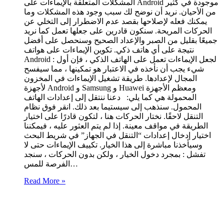
المشكلات المتعلقة بالإيماءات على Android موجودة في كثير
من الأحيان. نريد أن نوضح لك سبب وجود هذه المشكلات وما
يمكنك فعله لإصلاحها بقصد عدم الاضطرار إلى التخلي عن
الحركات المريحة. سنكون قادرين على جعلها تعمل كما نريد
جميعًا بقليل من الصبر والإعداد الصحيح وسنحصل على أفضل
نتيجة على أي هاتف ذكي. تكوين الإيماءات على هواتف
Android : لجعل الإيماءات تعمل على الهاتف الذكي ، فإن أول
شيء يجب أن نأخذه في الاعتبار هو تمكينها ، مما سيفسح
المجال لإعدادها. طريقة تشغيل الإيماءات في المخزون
لأجهزة Android و Samsung و Huawei ومعظم الأجهزة
المحمولة هي كما يلي: دعنا ننتقل إلى إعدادات الهاتف
المحمول. سنذهب إلى سيستيما بعد ذلك. انقر فوق نظام
التنقل لاحقًا. نختار الحركات هنا ، لتكون قادرًا على اختيار
الطريقة في مواقف معينة. إذا لم يتم العثور عليه ، فيمكننا
اختيار إدخال إعدادات “التنقل في الجهاز” في شريط البحث
وسيأخذنا مباشرة إلى هذا الخيار. تكييف الإيماءات حتى لا
تفشل : بمجرد دخول الخيار ، ولكن بدون الحركات ، سنجد
الفرصة للمس…
Read More »