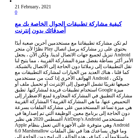
21 February، 2021
0
كيفية مشاركة تطبيقات الجوال الخاصة بك مع
أصدقائك بدون إنترنت
لم تكن مشاركة تطبيقاتنا مع مستخدمين آخرين صعبة أبدًا
نظرًا لأن متجر Play يحتوي على زر مشاركة يرسل اتصال
تنزيل لجميع جهات الاتصال لدينا. ولكن الآن ، يجعل Android
الأمر أكثر بساطة بفضل ميزة المشاركة القريبة ، مما يتيح لنا
نقل التطبيقات إلى زملائنا دون الحاجة إلى الاتصال بالشبكة.
كما قلنا ، هناك العديد من الخيارات لمشاركة التطبيقات مع
الهواتف الأخرى إذا كنت من مستخدمي Android ، ولكن
جميعها تقريبًا تشمل الوصول إلى الإنترنت أو تحميل ملف أو
استخدام تطبيقات فريدة لمشاركتها. تطبق Google ميزة
مشاركة التطبيق في المشاركة المجاورة لمنع الاضطرار إلى
التحميص عنها. ما هي المشاركة القريبة؟ المشاركة القريبة
هي ميزة تساعد المستخدمين على مشاركة الملفات بسرعة
دون الحاجة إلى برنامج معين. الوظيفة التي تم إصدارها في
أغسطس 2020 هي نظير AirDrop’s Android لمستخدمي
Apple وهي متوفرة على الأجهزة التي تعمل بنظام Android
6.0 Marshmallow وما فوق. يساعدك هذا في نقل الملفات
واستلامها أو ، كما في هذه الحالة ، البرامج دون الحاجة إلى