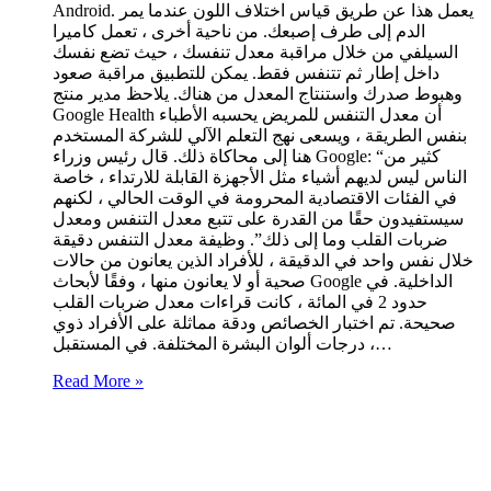
Android. يعمل هذا عن طريق قياس اختلاف اللون عندما يمر
الدم إلى طرف إصبعك. من ناحية أخرى ، تعمل كاميرا
السيلفي من خلال مراقبة معدل تنفسك ، حيث تضع نفسك
داخل إطار ثم تتنفس فقط. يمكن للتطبيق مراقبة صعود
وهبوط صدرك واستنتاج المعدل من هناك. يلاحظ مدير منتج
Google Health أن معدل التنفس للمريض يحسبه الأطباء
بنفس الطريقة ، ويسعى نهج التعلم الآلي للشركة المستخدم
هنا إلى محاكاة ذلك. قال رئيس وزراء Google: “كثير من
الناس ليس لديهم أشياء مثل الأجهزة القابلة للارتداء ، خاصة
في الفئات الاقتصادية المحرومة في الوقت الحالي ، لكنهم
سيستفيدون حقًا من القدرة على تتبع معدل التنفس ومعدل
ضربات القلب وما إلى ذلك”. وظيفة معدل التنفس دقيقة
خلال نفس واحد في الدقيقة ، للأفراد الذين يعانون من حالات
صحية أو لا يعانون منها ، وفقًا لأبحاث Google الداخلية. في
حدود 2 في المائة ، كانت قراءات معدل ضربات القلب
صحيحة. تم اختبار الخصائص ودقة مماثلة على الأفراد ذوي
درجات ألوان البشرة المختلفة. في المستقبل ،…
Read More »