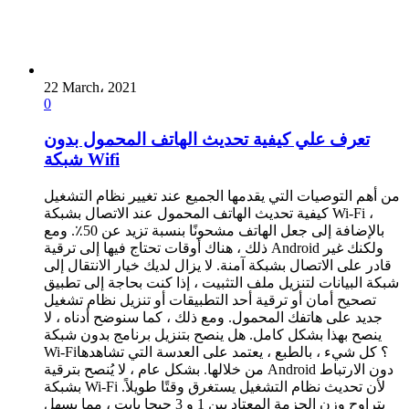
22 March، 2021
0
تعرف علي كيفية تحديث الهاتف المحمول بدون
شبكة Wifi
من أهم التوصيات التي يقدمها الجميع عند تغيير نظام التشغيل
كيفية تحديث الهاتف المحمول عند الاتصال بشبكة Wi-Fi ،
بالإضافة إلى جعل الهاتف مشحونًا بنسبة تزيد عن 50٪. ومع
ذلك ، هناك أوقات تحتاج فيها إلى ترقية Android ولكنك غير
قادر على الاتصال بشبكة آمنة. لا يزال لديك خيار الانتقال إلى
شبكة البيانات لتنزيل ملف التثبيت ، إذا كنت بحاجة إلى تطبيق
تصحيح أمان أو ترقية أحد التطبيقات أو تنزيل نظام تشغيل
جديد على هاتفك المحمول. ومع ذلك ، كما سنوضح أدناه ، لا
ينصح بهذا بشكل كامل. هل ينصح بتنزيل برنامج بدون شبكة
Wi-Fi؟ كل شيء ، بالطبع ، يعتمد على العدسة التي تشاهدها
من خلالها. بشكل عام ، لا يُنصح بترقية Android دون الارتباط
بشبكة Wi-Fi لأن تحديث نظام التشغيل يستغرق وقتًا طويلاً.
يتراوح وزن الحزمة المعتاد بين 1 و 3 جيجا بايت ، مما يسهل