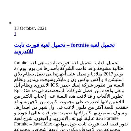
13 October، 2021
1
تحميل لعبة فورت نايت – fortnite تحميل لعبة
للاندرويد
fortnite تحميل العاب : تحميل لعبة فورت نايت – هى لعبة
قتالية مشوقة و قد قامت الشركة بأصدرها فى يوم يوم 27
يوليو 2017 ميلاديا و تعمل على أجهزة التى تعمل بنظام بلاي
ستيشن 4 و إكس بوكس ون و مايكروسوفت ويندوز ونظام
الاندرويد ونظام أبل IOS. اللعبة من تطوير شركة إيبيك جيمز
Epic Games و هى واحدة من افضل شركات المتخصصة فى
تطوير الألعاب و قد لاقت هذه اللعبة على إعجاب الكثير من
اللاعبين لانها اصدرت على مجموعة كبيرة من الاجهزة، و قد
حققت اللعبة اكثر من مليون لاعب فى اول شهر من اصدارها،
و سوف تستمتع بها كثيرا لانها صممت بجرافيك عالى الجودة و
دقة عالية. لهواتف الاندرويد و الايفون. شرح لعبة Fortnite:
Fortnite – JawalMax تدور قصة لعبة فورت نايت حول مواجهة
مجموعة من الاصدقاء مكون من اربعة اشخاص، مجموعة