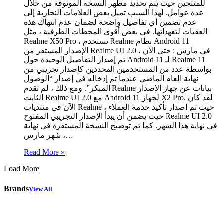
للمنتجين حيث يتم تحديد مظهر النسخة الموثوقة من خلال
عدة عوامل. لهذا السبب تميل بعض العلامات التجارية إلى
عدم تضمين أي تفاصيل واضحة لضمان عدم انتهاك هذه
العقبات لتعهداتها. في بعض أقوى المحطات الطرفية ، مثل
Realme X50 Pro ، تستخدم Realme نظام Android 11
الإصدار المستقر من Realme UI 2.0 في مارس : حتى الآن ،
تم إصدار التفاصيل الوحيدة حول Android 11 لـ Realme 11
بواسطة عدد من المستخدمين المحددين كإصدار تجريبي من
نهاية العام الماضي عندما تم إدخاله في إصدار “الوصول
المبكر”. ومع ذلك ، لم تقدم Realme بيانات عن جهاز الإصدار
الثابت Realme UI 2.0 مع Android 11 لجهاز X2 Pro. لقد كان
الآن في منتديات Realme حيث تم إصدار تأكيد خدمة العملاء ،
حيث يضمن أن يبدأ الإصدار التجريبي المفتوح Realme UI 2.0
في نهاية هذا الشهر. كما تم توضيح النسخة المستقرة في نهاية
شهر مارس ،…
Read More »
Load More
Brands
View All