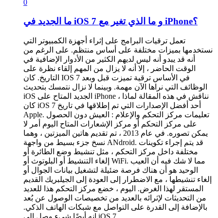
0
ما الجديد في iOS 7 و ما الذي تغير مع iPhone؟
تعمل ترقيات البرامج على إثراء أجهزة الكمبيوتر التي
نستخدمها بميزات مختلفة على أساس منتظم. على الرغم من
أنه قد يبدو أنه ليس لديهم الكثير من الأدوار الإضافية في
الوقت الحاضر ، إلا أنه لا يزال من المهم إلقاء نظرة على
التاريخ. كان IOS 7 في الأساس ترقية تميزت قبل وبعد
الوظائف التي نراها الآن مهمة. وبينما لا نزال نتمسك بتحديث
iOS الجديد المتاح على iPhone ، نناقش في هذه المقالة لماذا
كان iOS 7 أحد أفضل الإصدارات التي تم إطلاقها في تاريخ
Apple. تعليمات مركز التحكم والإعلام : العيش دون الحصول
على مركز التحكم أو مركز الإشعارات المتاح اليوم أمر لا
يمكن تصوره. في عام 2013 ، تم تقديم هاتين الميزتين ، وهما
نسخ جزء بسيط من واجهة ANdroid. قد يتم إجراء تكوينات
مختلفة داخل مركز التحكم ، مثل تنشيط وضع الطائرة أو
إلغاء التنشيط أو البلوتوث أو WiFi. مما لا شك فيه أن العيب
الوحيد هو أن هناك فرصة ضئيلة لتشغيل بيانات الجوال أو
إلغاء تنشيطها ، مع الاضطرار إلى العودة إلى الجيلبريك القديم
المستقر لهذا الغرض. اليوم ، خضع مركز التحكم هذا للعديد
من التحديثات لإثرائه بالعديد من تخصيصات الوصول عن بُعد
بالإضافة إلى القدرة على التواصل مع شبكات الهاتف الذكي.
إنه أيضًا شيء وصل إلى iOS 7…