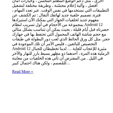
أخرى ، مثل دعم الوضع المظلم المحسّن ، وخيارات أمان
أفضل ، وآلية إعلام محسّنة ، وطريقة مختلفة لتشغيل
التطبيقات التي نستخدمها في نفس الوقت. عبر تعدد المهام ،
فترة. تصميم خلفية جديد لهاتفك النقال : تم الكشف عن
مفهوم جديد لخلفيات الجهاز التي يمكنك الآن استيرادها
بمجموعة من الأحجام في أول تسريب لنظام Android 12
حضرناه قبل أيام قليلة ، بحيث يمكن أن تتناسب بشكل مثالي
مع حجم شاشة الهاتف المحمول التي تحتفظ بها في جهازك
حجر. مثل كل ورق الحائط الذي لعب دور البطولة في طبقات
التخصيص للبائعين ، فليس الأمر أن تلك الموجودة في
Android 12 مثيرة للإعجاب للغاية … لدينا تخطيطان للجبال
الرملية هذه المرة ، أحدهما ذو مظهر بسيط بارز للنهار والآخر
في الليل . من المفترض أن تأتي هذه الخلفيات من معاينة
للمُصمم ، ولكن هناك احتمال كبير…
Read More »