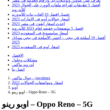
تعرف علي عناوين وتوكيلات ابل وارقام الخدمه في مصر
أفضل 5 تطبيقات لقراءة ملفات الوورد على الجوال 2023
للأندرويد
تحميل افضل 10 العاب بنات للأندوريد
أسعار جوالات أوبو فى الإمارات 2023
احدث اسعار ايفون في مصر 2023
افضل 5 متصفحات خفيفه لعام 2023 للأندرويد
أسعار سامسونج في السعوديه 2023
أفضل 10 أسلحة في ببجي – أحسن الأسلحة في ببجي موبايل
2023
اسعار اوبو في االسعوديه 2023
الافضل
مشكلات وحلول
اندرويد ماكس
اتصل بنا
جوال ماكس – jawalmax
اسعار ومواصفات الجوالات 2022
أوبو
اوبو رينو – Oppo Reno – 5G
اوبو رينو – Oppo Reno – 5G