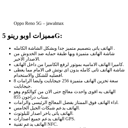
Oppo Reno 5G – jawalmax
مميزات اوبو رينو 5G:
الهاتف ياتى بتصميم متميز جدا وبشكل الشاشة الكامله .
شاشة الهاتف متميزة وبها طبقة حمايه ضد الخدوش من
الاصدار الاخير.
كاميرا الهاتف الاماميه بموتور لرفع الكاميرا من داخل الهاتف.
شاشة الهاتف تاتى كامله بدون اى نوتش فى الامام مما يعطى
افضليه للشكل والاستخدام.
سعة تخزين الهاتف متميزة 256 جيجابايت وايضا الرامات 8
جيجابايت.
الهاتف به اقوى واحدث معالج حتى الان من كوالكوم وهو
سناب دراجون 855.
اداء الهاتف فوق الممتاز بفضل المعالج الرئيسى والرامات.
الهاتف يدعم شبكات الجيل الخامس.
الهاتف ياتى باخر اصدار للبلوتوث.
الهاتف يدعم جميع اصدارات GPS.
الهاتف يدعم تقنية NFC.