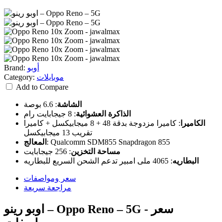
أوبو
Brand:
موبايلات
Category:
Add to Compare
الشاشة
:
6.6 بوصة
الذاكرة العشوائية
:
8 جيجابايت رام
الكاميرا
:
كاميرا مزدوجة بدقة 48 + 8 ميجابيكسل + كاميرا
تقريب 13 ميجابيكسل
Qualcomm SDM855 Snapdragon 855
:
المعالج
مساحة التخزين
:
256 جيجابايت
البطاريه
:
4065 ملى امبير تدعم الشحن السريع للبطاريه
سعر ومواصفات
مراجعة سريعة
اوبو رينو – Oppo Reno – 5G - سعر