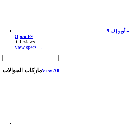
أوبو إف 9 –
Oppo F9
0 Reviews
View specs →
ماركات الجوالات
View All