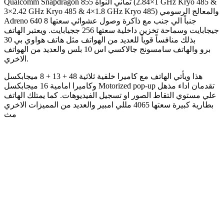
Qualcomm Snapdragon 855 ثماني النواة (1×2.84 GHz Kryo 485 &
3×2.42 GHz Kryo 485 & 4×1.8 GHz Kryo 485) والمعالج الرسومي
Adreno 640 جنباً الي جنب مع ذاكرة وصول عشوائي سعتها 8
جيجابايت وسماحة تخزين داخلية سعتها 256 ججيابايت. ويعتبر الهاتف
بذلك منافساً قوياً للعديد من الهواتف مثل هاتف هواوي بي 30
برو والهاتف سامسونج جالاكسي اس 10 بلس والعديد من الهواتف
الاخري.
هذا ويأتي الهاتف مع كاميرا خلفية ثلاثية 48 + 13 + 8 ميجابكسل
وكاميرا امامية 16 ميجابكسل Motorized pop-up تقدمان اداء مذهل
علي مستوي التقاط الصور او تسجيل الفيديوهات. كما يمتلك الهاتف
بطارية كبيرة سعتها 4065 مللي امبير والعديد من المميزات الاخري
مث