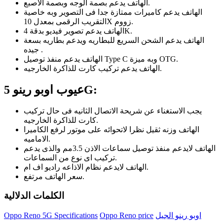
الهاتف يدعم بصمة الوجه وبصمة الاصبع.
الهاتف يدعم كاميرات ممتازة جدا فى التصوير وبه خاصية
التقريب الرقمى بمعدل 10X زووم.
الهاتف يدعم تصوير فيديو بدقة 4K.
الهاتف يدعم الشحن السريع للبطاريه ويدعم بطاريه بسعة
جيده .
الهاتف يدعم منفذ توصيل Type C وبه ميزة OTG.
الهاتف يدعم تركيب كارت للذاكرة الخارجيه.
عيوب اوبو رينو 5G:
يجب الاستغناء عن شريحة الاتصال الثانيه فى حال تركيب
كارت للذاكرة الخارجيه.
الهاتف وزنه ثقيل نظرا لاتحوائه على موتور لرفع الكاميرا
الاماميه.
الهاتف لايدعم منفذ توصيل سماعات الاذن 3.5مم والذى يدعم
تركيب اى نوع من السماعات.
الهاتف لايدعم نظام الاذاعه راديو اف ام.
سعر الهاتف مرتفع.
الكلمات الدلالية
اوبو رينو الجيل
Oppo Reno price
Oppo Reno 5G Specifications