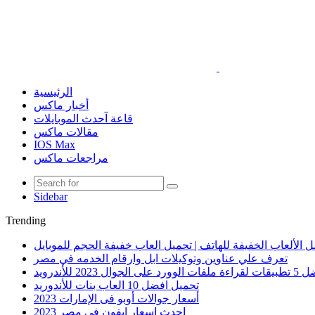
الرئيسية
أخبار ماكس
قاعة آحدث الموبايلات
مقالات ماكس
IOS Max
مراجعات ماكس
Sidebar
Trending
 الألعاب الخفيفة للهاتف | تحميل العاب خفيفة الحجم للموبايل
تعرف علي عناوين وتوكيلات ابل وارقام الخدمه في مصر
الوورد على الجوال 2023 للأندرويد
تحميل افضل 10 العاب بنات للأندوريد
أسعار جوالات أوبو فى الإمارات 2023
احدث اسعار ايفون في مصر 2023