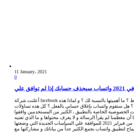
11 January، 2021
0
أعلنت شركة facebook المالكة لواتساب بأنه يجب عليك الموافقة علي بعض الشروط حتي تستطيع الإستمرار في إستخدام واتساب ، و لكن ما هي هذه الشروط ؟ ما أهميتها بالنسبة لك ؟ و لماذا هذه
ا ؟ هل ستقوم واتساب بإغلاق حسابي بالفعل ؟ كل هذه تساؤلات
 الخصوصية الخاصة بالتطبيق ، الكثير من المستخدمين وافقوا
أن معظمنا لم يقرأ الرسالة و لا يعرف محتواها و ما الذي تعنيه
لنا بالضبط ..؟ فيجب علينا أن نعرف محتوى الرسالة وهو كالتالي ؛ أمام المُستخدمين حتي الثامن من فبراير 2021 للموافقة علي السياسات الجديدة التي وضعتها facebook “الشركة الأم” و إلا سيحذف