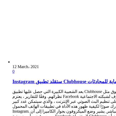
12 March، 2021
0
Clubh وستضيف حماية للمحادثات
بعد الشعبية الكبيرة التي حصل عليها تطبيق Clubhouse قررت إنستجرام إستغلال الموجة دون أن يلاحظها أحد من قبل المشاركين الآخرين في السوق مثل Facebook و Twitter ، الذين يستعدون لإصدار
نظرائهم. وفقًا للتقارير ، يعتزم Facebook إضافة القدرة على تنظيم غرف الدردشة الصوتية ودعم التشفير من طرف إلى طرف لشبكته الاجتماعية Instagram. اكتسبت غرف Live Rooms التي تم إطلاقها
لى تنظيم البث الصوتي عبر الإنترنت ، والذي سيتمكن عدد كبير
ك صورًا لكيفية ظهور هذه الأداة في تطبيقات الهاتف المحمول
Instagram. في إحدى الصور ، ظهر ميكروفون بجوار أيقونة الكاميرا ، والتي عادة ما تكون متاحة أثناء بث الفيديو المباشر. يشير وضع الميكروفون بجوار الكاميرا إلى أن Instagram سيسمح بإنشاء غرف