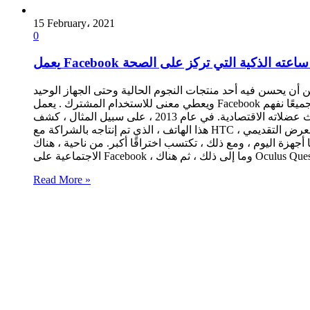
15 February، 2021
0
Faceboo على ساعته الذكية التي تركز على الصحة
ات النجوم الحالية وحتى الجهاز الوحيد ، Oculus Quest 2 ، قدراته الاجتماعية
ويعطي معنى للاستخدام المشترك . يعمل Facebook على ساعته الذكية : نحن جميعًا نفهم Facebook ، ونعرف ما هي الشركة الرئيسية وكيف تفعل ذلك ، لكننا نعلم أيضًا أن الشركة كانت دائمًا منخرطة في
مجال الأجهزة. صحيح أنها لم تكن أفضل ما لديه وقد تعرض لانتكاسة كبيرة من حين لآخر من حيث عضلاته الاقتصادية. في عام 2013 ، على سبيل المثال ، كشف Facebook النقاب عن HTC First. تبين أن
هذا الهاتف ، الذي تم إنتاجه بالشراكة مع HTC ، كان بمثابة خيبة أمل حقيقية ولم يتذكره أحد بعد وقت قصير من إصداره. علاوة على ذلك ، ربما لم يتحدث إليه أحد بخلاف ما هو مكتوب في العرض التقديمي
 ، تكتسب اختراقًا أكبر. من ناحية ، هناك Portal ، وهو جهاز شاشة ذكي يساعدك على الاتصال بالمستخدمين الآخرين وعرض المعرفة التي لديك على الشبكات
Read More »