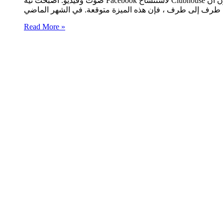
صوت وفيديو. أصبحت نية Facebook لاستنساخ Clubhouse معروفة لأول مرة الشهر الماضي. حيثُ أكد المطورون أن Instagram “يستكشف المزيد من الأدوات التفاعلية مثل ميزات التعديل والصوت التي
Read More »