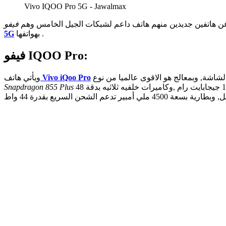
Vivo IQOO Pro 5G - Jawalmax
 عن هاتفين جديدين منهم هاتف داعم لشبكات الجيل الخامس وهم
بهواتفها .
5G
فيفو IQOO Pro:
Vivo iQoo Pro
ويأتي هاتف
وهو معالج ثمانى النواه بتقنية 7 نانوميتر ,ويدعم البلوتوث الاصدار الاخير ويدعم سعة تخزين 128 جيجابايت مع اصدارين للذاكرة العشوائيه 8 / 12 جيجابايت رام ,وكاميرات خلفيه ثلاثيه بدقة 48
Snapdragon 855 Plus