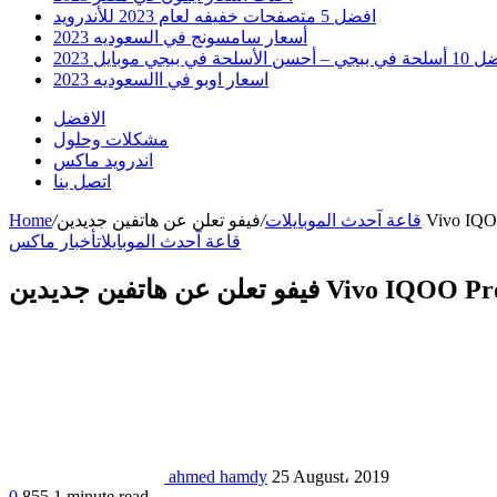
افضل 5 متصفحات خفيفه لعام 2023 للأندرويد
أسعار سامسونج في السعوديه 2023
 أحسن الأسلحة في ببجي موبايل 2023
اسعار اوبو في االسعوديه 2023
الافضل
مشكلات وحلول
اندرويد ماكس
اتصل بنا
قاعة آحدث الموبايلات
/
/
Home
قاعة آحدث الموبايلات
أخبار ماكس
ahmed hamdy
25 August، 2019
0
855
1 minute read