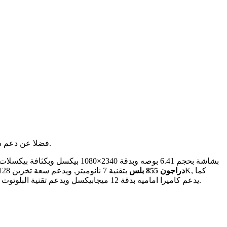
فضلا عن دعم شبكات الجيل الخامس وزيادة سعه تخزين 256 جيجابايت.
بشاشة بحجم 6.41 بوصه وبدقة 2340×1080 بيكسل وبكثافة بيكسلات 402 بيكسل لكل بوصه وببصمة اسفل الشاشة, وياتى مع نفس المعالج الذى ياتى مع اخيه الاصغر وهو معالج
دراجون 855 بلس
يدعم كاميرا اماميه بدقة 12 ميجابيكسل ويدعم تقنية البلوتوث الاصدار الاخير وياتى مع بطاريه بسعة 4500 ملى امبير وتدعم الشحن السريع للبطاريه بقوة 44 وات والعديد من المميزات الاخرى فى الهاتفين.