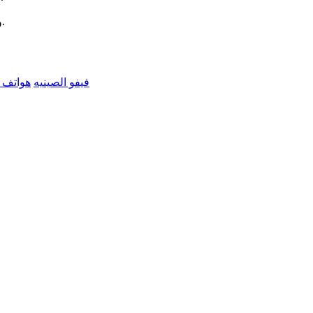
وهذه اسعار تقريبية.
فيفو الصينيه
هواتف 