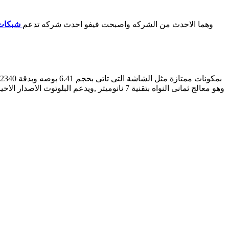
وهما الاحدث من الشركه واصبحت فيفو احدث شركه تدعم
شبكات
بمكونات ممتازة مثل الشاشة التى تاتى بحجم 6.41 بوصه وبدقة 2340×1080 بيكسل وبكثافة بيكسلات 402 بيكسل لكل بوصه وببصمة اسفل الشاشة, وبمعالج هو الاقوى عالميا من نوع