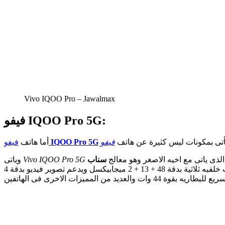
Vivo IQOO Pro – Jawalmax
فيفو IQOO Pro 5G:
أتى بمكونات ليس كثيرة عن هاتف
IQOO Pro 5G
فيفو
أما هاتف
سناب
Vivo IQOO Pro 5G
وياتى
بتقنية 7 نانوميتر, ويدعم سعة تخزين 128 / 256 جيجابايت ورامات 8 / 12 جيجابايت رام كما يدعم الهاتف كاميرات خلفيه ثلاثية بدقة 48 + 13 + 2 ميجابيكسل ويدعم تصوير فيديو بدقة 4K, كما