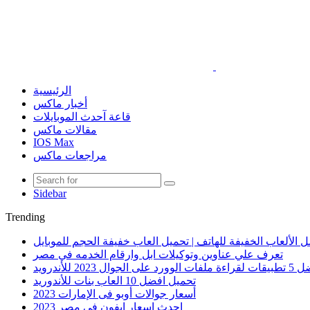
الرئيسية
أخبار ماكس
قاعة آحدث الموبايلات
مقالات ماكس
IOS Max
مراجعات ماكس
Sidebar
Trending
 الألعاب الخفيفة للهاتف | تحميل العاب خفيفة الحجم للموبايل
تعرف علي عناوين وتوكيلات ابل وارقام الخدمه في مصر
الوورد على الجوال 2023 للأندرويد
تحميل افضل 10 العاب بنات للأندوريد
أسعار جوالات أوبو فى الإمارات 2023
احدث اسعار ايفون في مصر 2023