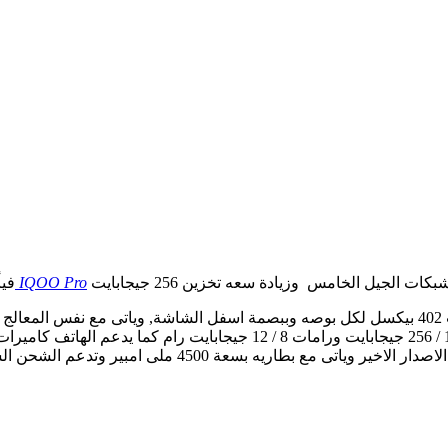
فيفو IQOO Pro
في