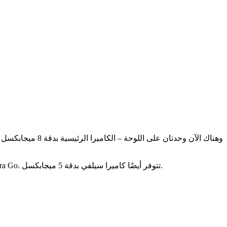
يستخدم الهاتف لتحديث الكاميرا القياسية مع تحسينات مثل الوضع الليلي والصورة باستخدام خوارزميات Google الحاسوبية في برنامج Camera Go. تتوفر أيضًا كاميرا سيلفي بدقة 5 ميجابكسل.