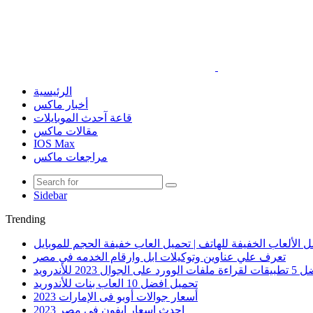
الرئيسية
أخبار ماكس
قاعة آحدث الموبايلات
مقالات ماكس
IOS Max
مراجعات ماكس
Sidebar
Trending
 الألعاب الخفيفة للهاتف | تحميل العاب خفيفة الحجم للموبايل
تعرف علي عناوين وتوكيلات ابل وارقام الخدمه في مصر
الوورد على الجوال 2023 للأندرويد
تحميل افضل 10 العاب بنات للأندوريد
أسعار جوالات أوبو فى الإمارات 2023
احدث اسعار ايفون في مصر 2023