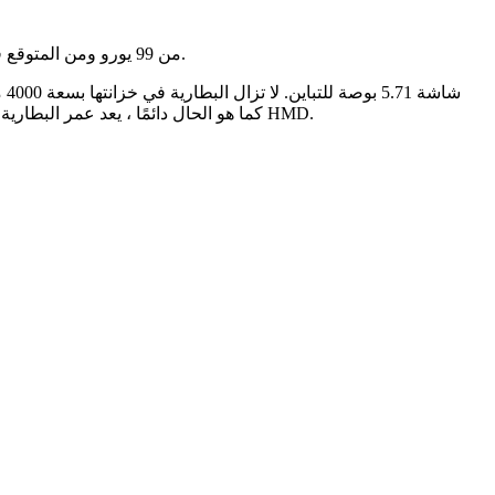
1.4 سابقه ، ولكن ليس السعر. الهاتف لديه MSRP من 99 يورو ومن المتوقع في جميع أنحاء العالم من اليوم.
أمبير). لكن لم يتم تحديثه إلى السرعة المقبولة – 5 واط هو كل ما تحصل عليه و (لكن الأسوأ) إنه أنبوب microUSB. كما هو الحال دائمًا ، يعد عمر البطارية لمدة يومين واعدًا لشركة HMD.