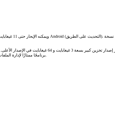
microSD رسميًا بطاقات تصل إلى 128 جيجابايت ويوفر Android Go برنامجًا ممتازًا لإدارة الملفات.