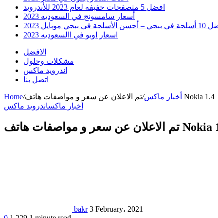
افضل 5 متصفحات خفيفه لعام 2023 للأندرويد
أسعار سامسونج في السعوديه 2023
 أحسن الأسلحة في ببجي موبايل 2023
اسعار اوبو في االسعوديه 2023
الافضل
مشكلات وحلول
اندرويد ماكس
اتصل بنا
تم الاعلان عن سعر و مواصفات هاتف Nokia 1.4
أخبار ماكس
/
/
Home
أخبار ماكس
اندرويد ماكس
 عن سعر و مواصفات هاتف Nokia 1.4
bakr
3 February، 2021
0
1,229
1 minute read