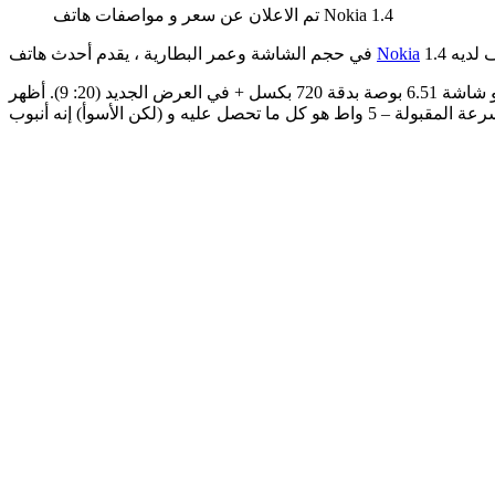
تم الاعلان عن سعر و مواصفات هاتف Nokia 1.4
Nokia
في حجم الشاشة وعمر البطارية ، يقدم أحدث هاتف
كان التحسين الأساسي هو شاشة 6.51 بوصة بدقة 720 بكسل + في العرض الجديد (20: 9). أظهر Nokia 1.3 شاشة 5.71 بوصة للتباين. لا تزال البطارية في خزانتها بسعة 4000 مللي أمبير (ارتفاعًا من 3000 مللي