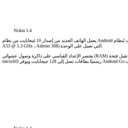
Nokia 1.4
يعمل الهاتف الجديد من إصدار 10 غيغابايت من نظام Android ويمكنه الإبحار حتى 11 غيغابايت لنظام Android (التحديث على الطريق). من المتوقع لصق نسخة Go بسبب مجموعة شرائح Qualcomm 215 (Cortex-
A53 @ 1.3 GHz ، Adreno 308) التي تعمل على الوحدة.
يقتصر الإعداد القياسي على ذاكرة وصول عشوائي (RAM) بسعة 1 غيغابايت وقرص بسعة 16 غيغابايت فقط ، ولكن يتوفر إصدار تخزين كبير بسعة 3 غيغابايت و 64 غيغابايت في الإصدار الأعلى. تقبل فتحة