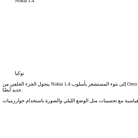
Nokia 1.4
نوكيا
يتحول الجزء الخلفي من Nokia 1.4 إلى نتوء المستشعر بأسلوب Oreo ، وهناك الآن وحدتان على اللوحة – الكاميرا الرئيسية بدقة 8 ميجابكسل وكاميرا الماكرو بدقة 2 ميجابكسل. قارئ بصمات الأصابع المبني أدناه
جديد أيضًا.