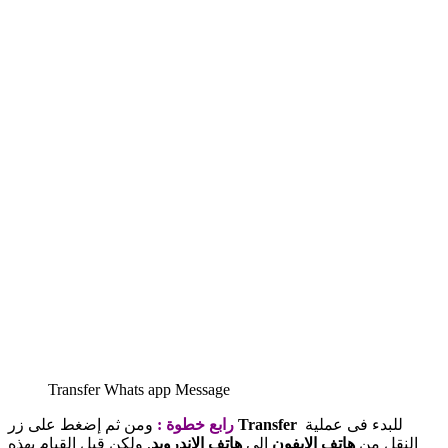
Transfer Whats app Message
للبدء فى عملية
Transfer
ومن ثم إضغط على زر
رابع خطوة :
النقل من
هاتف الايفون
الى
هاتف الاندرويد
, ولكن قبل القيام بهذه