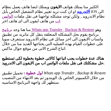
الكثير منا يمتلك هواتف
الايفون
ويمتلك ايضا هاتف يعمل بنظام
الاندرويد
او ان كنت تريد تغيير نظام التشغيل الخاص بأبل iOS الى
نظام الاندرويد , ولكن توجد مشكله تواجهنا فى نقل ملفات
الواتس
من هاتف ايفون الى اى هاتف اخر.
اب
وهو
برنامج Whats app Transfer , Backup & Restore
منا هنا وجد
برنامج يقوم بحل المشكله المتعلقه بنقل كل ماتريد من تطبيق
واتساب الايفون الى اخر مماثل فى نظام الاندرويد سنتعرف سويا
على خطوات القيام بهذه العمليه التى يحتاجها العديد منا من خلال
اتباع الشرح الاتى من موقع جوال ماكس.
هناك عدة خطوات يجب اتباعها كالاتى خطوة بخطوة لكى تستطيع
حل مشكلتك فى نقل ملفات الواتس اب من الايفون الى الاندرويد.
تطبيق Whats app Transfer , Backup & Restore
اول خطوة :
تحميل
من خلال الكمبيوتر الخاص بك الويندوز ثم بعد الانتهاء من التنصيب
ستظهر لك واجهة البرنامج الاساسيه.