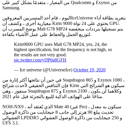
من المعيار ، متقدمًا بشكل كبير على Qualcomm و Exynos من
Samsung.
اليوم ، قام أحد المتسربين المعروفينIceUniverse بتغريد بطاقة أداء
معيارية أخرى ، وكشف أن Kirin 9000 يحتوي على 24 نواة GPU.
يوضح المسرب أن Mali G78 MP24 يتم تسجيلها بترددات منخفضة
لتوزيع الحمل والحفاظ على عمل الأشياء بكفاءة.
Kirin9000 GPU uses Mali G78 MP24, yes, 24, the
highest specification, but the frequency is not high, so
the results are not very good.
pic.twitter.com/yfJP0a8GFH
— Ice universe (@UniverseIce)
October 19, 2020
في حين أن نتائجها أكثر إثارة من Snapdragon 865 و Exynos 1080 ،
فإن التنافس الحقيقي لأحدث شرائح Kirin سيكون هو الشرائح التي
ستفوز ، وهي Snapdragon 875 و Exynos 2100 ، وكلاهما لن يكون
متاحًا على الهواتف الذكية للبيع بالتجزئة قبل عام 2021.
NOH-NX9 ، الذي يُعتقد أنه Mate 40 (غير Pro) ، سيكون به معدل
تحديث يبلغ 90 هرتز إلى جانب 8 جيجابايت من ذاكرة الوصول
العشوائي LPDDR5 و 256 جيجابايت من ذاكرة الوصول العشوائي
UFS 3.1.