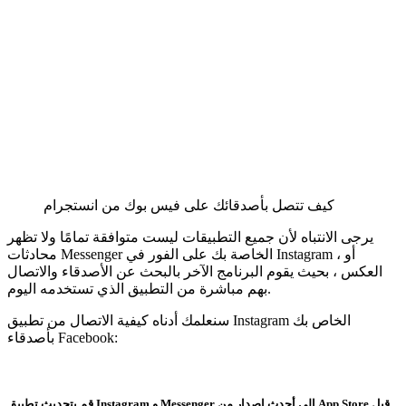
كيف تتصل بأصدقائك على فيس بوك من انستجرام
يرجى الانتباه لأن جميع التطبيقات ليست متوافقة تمامًا ولا تظهر
محادثات Messenger الخاصة بك على الفور في Instagram ، أو
العكس ، بحيث يقوم البرنامج الآخر بالبحث عن الأصدقاء والاتصال
بهم مباشرة من التطبيق الذي تستخدمه اليوم.
سنعلمك أدناه كيفية الاتصال من تطبيق Instagram الخاص بك
بأصدقاء Facebook:
قم بتحديث تطبيق Instagram و Messenger إلى أحدث إصدار من App Store قبل