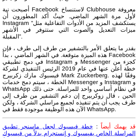
أصبحت نية Facebook لاستنساخ Clubhouse معروفة
لأول مرة الشهر الماضي. حيثُ أكد المطورون أن
Instagram “يستكشف المزيد من الأدوات التفاعلية مثل
ميزات التعديل والصوت التي ستتوفر في الأشهر
المقبلة”.
بقدر ما يتعلق الأمر بالتشفير من طرف إلى طرف ، فإن
هذه الميزة متوقعة. في الشهر الماضي ، بدأ Facebook
في دمج تطبيقي Instagram و Messenger كجزء من
خطة أعلن عنها في عام 2019 الرئيس التنفيذي لشركة
فيسبوك مارك زكربيرج Mark Zuckerberg. وفقًا لهذه
الخطة ، سيتم دمج خدمات Messenger و Instagram و
WhatsApp في نظام أساسي واحد للمراسلة. حتى ذلك
الحين ، قال زوكربيرج إن دعم التشفير من طرف إلى
طرف يجب أن يتم تنفيذه لجميع مراسلي الشركة ، ولكن
الآن هذه الوظيفة موجودة فقط في WhatsApp.
قد يهمك أيضاً
:
خطة فيسبوك لجعل ماسنجر تطبيق
المراسلة الخاص بفيسبوك و إنستجرام بدلاً من فيسبوك