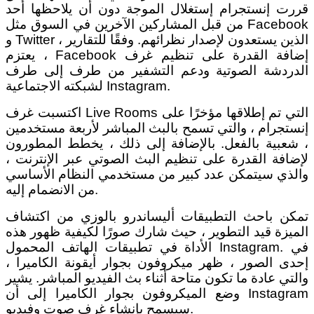
قررت إنستجرام إستغلال الموجة دون أن يلاحظها أحد
من قبل المشاركين الآخرين في السوق مثل Facebook
و Twitter ، الذين يستعدون لإصدار نظرائهم. وفقًا للتقارير
، يعتزم Facebook إضافة القدرة على تنظيم غرف
الدردشة الصوتية ودعم التشفير من طرف إلى طرف
لشبكته الاجتماعية Instagram.
اكتسبت غرف Live Rooms التي تم إطلاقها مؤخرًا على
إنستجرام ، والتي تسمح بالبث المباشر لأربعة مستخدمين
، شعبية بالفعل. بالإضافة إلى ذلك ، يخطط المطورون
لإضافة القدرة على تنظيم البث الصوتي عبر الإنترنت ،
والذي سيتمكن عدد كبير من مستخدمي النظام الأساسي
من الانضمام إليه.
تمكن باحث التطبيقات أليساندرو بالوزي من اكتشاف
الميزة قيد التطوير ، حيث شارك صورًا لكيفية ظهور هذه
الأداة في تطبيقات الهاتف المحمول Instagram. في
إحدى الصور ، ظهر ميكروفون بجوار أيقونة الكاميرا ،
والتي عادة ما تكون متاحة أثناء بث الفيديو المباشر. يشير
وضع الميكروفون بجوار الكاميرا إلى أن Instagram
سيسمح بإنشاء غرف صوت وفيديو.