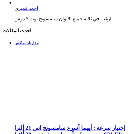
احمد قميري
ارغب في ثلاثه جميع الالوان سامسونج نوت 5 دوس...
احدث المقالات
مقارنات ماكس
إختبار سرعة : أيهما أسرع سامسونج اس 21 ألترا