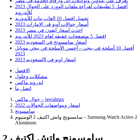
تعرف علي عناوين وتوكيلات ابل وارقام الخدمه في مصر
أفضل 5 تطبيقات لقراءة ملفات الوورد على الجوال 2023
للأندرويد
تحميل افضل 10 العاب بنات للأندوريد
أسعار جوالات أوبو فى الإمارات 2023
احدث اسعار ايفون في مصر 2023
افضل 5 متصفحات خفيفه لعام 2023 للأندرويد
أسعار سامسونج في السعوديه 2023
أفضل 10 أسلحة في ببجي – أحسن الأسلحة في ببجي موبايل
2023
اسعار اوبو في االسعوديه 2023
الافضل
مشكلات وحلول
اندرويد ماكس
اتصل بنا
جوال ماكس – jawalmax
اسعار ومواصفات الجوالات 2022
سامسونج
سامسونج واتش اكتيف 2 الومنيوم – Samsung Watch Active 2
Aluminum
سامسونج واتش اكتيف 2