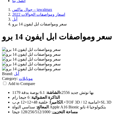
اتصل بنا
جوال ماكس – jawalmax
اسعار ومواصفات الجوالات 2022
أبل
سعر ومواصفات ابل ايفون 14 برو
سعر ومواصفات ابل ايفون 14 برو
أبل
Brand:
موبايلات
Category:
Add to Compare
6.1 بوصة بدقة 1179x2556 بها نوتش جديد
الشاشة
:
الذاكرة العشوائية
:
6 جيجا رام
خلفية 48+12+12 م.ب.+TOF 3D / امامية 12+SL 3D
الكاميرا
:
سداسي النواة Apple A16 Bionic بتكنولوجيا 4 نانو
المعالج
:
مساحة التخزين
:
128/256/512/1000 جيجا