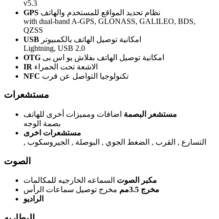
v5.3
نظام تحديد المواقع للمستخدم والهاتف
GPS
with dual-band A-GPS, GLONASS, GALILEO, BDS,
QZSS
امكانية توصيل الهاتف بالكمبيوتر
USB
Lightning, USB 2.0
امكانية توصيل الهاتف بفلاش يو اس بى
OTG
الاشعة تحت الحمراء
IR
تكنولوجيا التواصل عن قرب
NFC
مستشعرات
مستشعر البصمة
اضافات ومميزات أخرى للهاتف
بصمة الوجه
مستشعرات اخرى
, التسارع , القرب , الضغط الجوي , البوصلة , الجيروسكوب
الصوت
مكبر الصوت
السماعه الخارجيه للمكالمات
مخرج 3.5مم
مخرج توصيل سماعات الرأس
الراديو
البطاريه