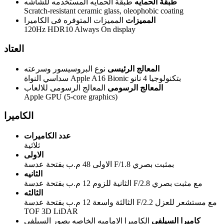
طبقة الحمايه
طبقة الحمايه المستخدمه للشاشه
Scratch-resistant ceramic glass, oleophobic coating
المميزات
المميزات المتوفره فى الكاميرا
120Hz HDR10 Always On display
العتاد
المعالج الرئيسى
نوع البروسيسور وسرعته
سداسي النواة Apple A16 Bionic بتكنولوجيا 4 نانو
المعالج الرسومى
المعالج الرسومى للالعاب
Apple GPU (5-core graphics)
الكاميرا
عدد الكاميرات
ثلاثية
الاولى
الاولى 48 م.ب بفتحة عدسة F/1.8 بمثبت بصري
الثانيه
الثانية للزوم 12 م.ب بفتحة عدسة F/2.8 مع مثبت بصري
الثالثه
الثالثة واسعة 12 م.ب بفتحة عدسة F/2.2 مع مستشعر للعزل
TOF 3D LiDAR
كاميرا السيلفى
الكاميرا الاماميه الخاصه بصور السيلفى