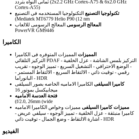
ثمانى النواه بتردد (2x2.2 GHz Cortex-A75 & 6x2.0 GHz
Cortex-A55)
تكنولوجيا التصنيع
التكنولوجيا المستخدمه فى التصنيع
(Mediatek MT6779 Helio P90 (12 nm
المعالج الرسومى
المعالج الرسومى للالعاب
PowerVR GM9446
الكاميرا
المميزات
المميزات المتوفره فى الكاميرا
التركيز التلقائي PDAF - التركيز بلمس الشاشة - عزل الخلفية
- الوضع الاحترافي - التشغيل السريع - تمييز الوجوه - تقريب
رقمي - توقيت ذاتي - الالتقاط السريع - الالتقاط المستمر -
البانوراما - HDR
كاميرا السيلفى
الكاميرا الاماميه الخاصه بصور السيلفى
16 ميجابيكسل بموتور
فتحة العدسة الاماميه
(f/2.0, 26mm (wide
مميزات كاميرا السيلفى
مميزات وخواص الكاميرا الاماميه
كاميرا منبثقة - عزل الخلفية - تمييز الوجوه - سيلفي عريض -
اشارة الالتقاط - وضع الجمال - توقيت ذاتي - HDR
الفيديو