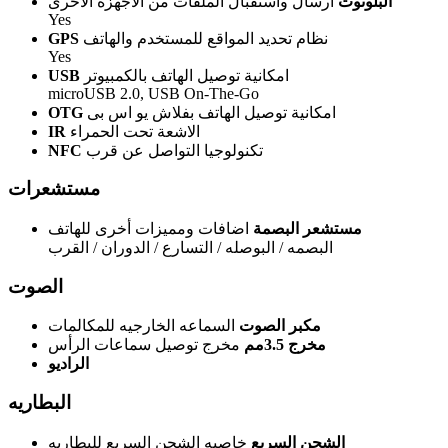
البلوتوث
ارسال واستقبال الملفات من الاجهزة الاخرى
Yes
نظام تحديد المواقع للمستخدم والهاتف
GPS
Yes
امكانية توصيل الهاتف بالكمبيوتر
USB
microUSB 2.0, USB On-The-Go
امكانية توصيل الهاتف بفلاش يو اس بى
OTG
الاشعة تحت الحمراء
IR
تكنولوجيا التواصل عن قرب
NFC
مستشعرات
مستشعر البصمة
اضافات ومميزات أخرى للهاتف
البصمه / البوصله / التسارع / الدوران / القرب
الصوت
مكبر الصوت
السماعه الخارجيه للمكالمات
مخرج 3.5مم
مخرج توصيل سماعات الرأس
الراديو
البطاريه
الشحن السريع
خاصيه الشحن السريع للبطاريه