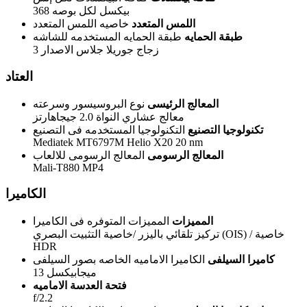
368 بيكسل لكل بوصه
اللمس المتعدد
خاصيه اللمس المتعدد
طبقة الحمايه
طبقة الحمايه المستخدمه للشاشه
زجاج جوريلا جلاس الاصدار 3
العتاد
المعالج الرئيسى
نوع البروسيسور وسرعته
معالج عشاري النواة 2.0 جيجاهارتز
تكنولوجيا التصنيع
التكنولوجيا المستخدمه فى التصنيع
Mediatek MT6797M Helio X20 20 nm
المعالج الرسومى
المعالج الرسومى للالعاب
Mali-T880 MP4
الكاميرا
المميزات
المميزات المتوفره فى الكاميرا
تركيز تلقائي باليزر /خاصية التثبيت البصري (OIS) / خاصية
HDR
كاميرا السيلفى
الكاميرا الاماميه الخاصه بصور السيلفى
13 ميجابيكسل
فتحة العدسة الاماميه
f/2.2