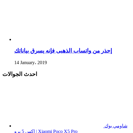
إحذر من واتساب الذهبى فإنه يسرق بياناتك
14 January، 2019
احدث الجوالات
شاومي بوك
اكس 5 برو | Xiaomi Poco X5 Pro