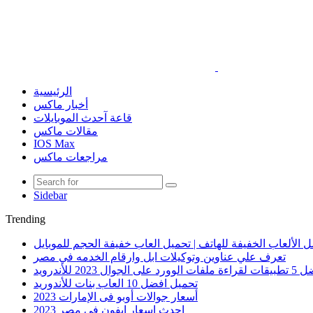
الرئيسية
أخبار ماكس
قاعة آحدث الموبايلات
مقالات ماكس
IOS Max
مراجعات ماكس
Sidebar
Trending
 الألعاب الخفيفة للهاتف | تحميل العاب خفيفة الحجم للموبايل
تعرف علي عناوين وتوكيلات ابل وارقام الخدمه في مصر
الوورد على الجوال 2023 للأندرويد
تحميل افضل 10 العاب بنات للأندوريد
أسعار جوالات أوبو فى الإمارات 2023
احدث اسعار ايفون في مصر 2023