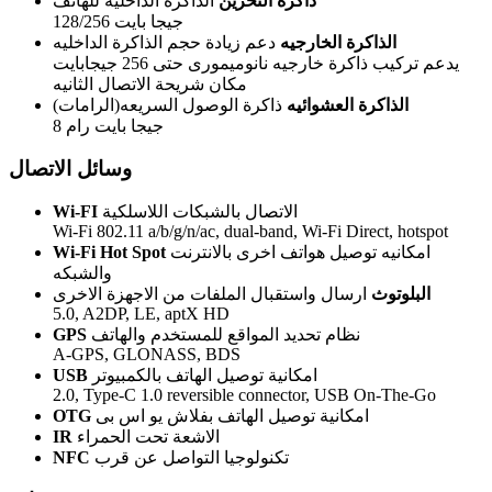
ذاكرة التخزين
الذاكرة الداخليه للهاتف
128/256 جيجا بايت
الذاكرة الخارجيه
دعم زيادة حجم الذاكرة الداخليه
يدعم تركيب ذاكرة خارجيه نانوميمورى حتى 256 جيجابايت
مكان شريحة الاتصال الثانيه
الذاكرة العشوائيه
ذاكرة الوصول السريعه(الرامات)
8 جيجا بايت رام
وسائل الاتصال
الاتصال بالشبكات اللاسلكية
Wi-FI
Wi-Fi 802.11 a/b/g/n/ac, dual-band, Wi-Fi Direct, hotspot
امكانيه توصيل هواتف اخرى بالانترنت
Wi-Fi Hot Spot
والشبكه
البلوتوث
ارسال واستقبال الملفات من الاجهزة الاخرى
5.0, A2DP, LE, aptX HD
نظام تحديد المواقع للمستخدم والهاتف
GPS
A-GPS, GLONASS, BDS
امكانية توصيل الهاتف بالكمبيوتر
USB
2.0, Type-C 1.0 reversible connector, USB On-The-Go
امكانية توصيل الهاتف بفلاش يو اس بى
OTG
الاشعة تحت الحمراء
IR
تكنولوجيا التواصل عن قرب
NFC