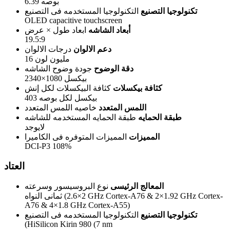
6.39 بوصه
تكنولوجيا التصنيع
التكنولوجيا المستخدمه فى التصنيع
OLED capacitive touchscreen
أبعاد الشاشه
ابعاد طول × عرض
19.5:9
دعم الالوان
درجات الالوان
16 مليون لون
دقة الوضوح
جودة وضوح الشاشه
2340×1080 بيكسل
كثافة بيكسلات
كثافة البيكسلات لكل إنش
403 بيكسل لكل بوصه
اللمس المتعدد
خاصيه اللمس المتعدد
طبقة الحمايه
طبقة الحمايه المستخدمه للشاشه
لايوجد
المميزات
المميزات المتوفره فى الكاميرا
DCI-P3 108%
العتاد
المعالج الرئيسى
نوع البروسيسور وسرعته
ثمانى النواه (2×2.6 GHz Cortex-A76 & 2×1.92 GHz Cortex-
A76 & 4×1.8 GHz Cortex-A55)
تكنولوجيا التصنيع
التكنولوجيا المستخدمه فى التصنيع
(HiSilicon Kirin 980 (7 nm