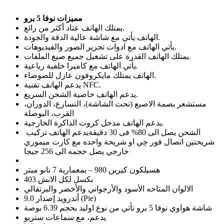
مميزات نوفا 5 برو
يمتلك الهاتف عتاد أكثر من رائع.
الهاتف يأتي مع شاشة عالية الدقة والجودة.
يأتي الهاتف مع ادوات تحرير الصور والفيديوهات.
يمتلك الهاتف القدرة على تشغيل جميع صيغ الملفات.
يأتي الهاتف مع كاميرا خلفية رباعية.
الهاتف يمتلك مايكروفون عازل للضوضاء.
يدعم الهاتف تقنية NFC.
يدعم الهاتف خاصية الشحن السريع.
مستشعر بصمة الاصبع (تحت الشاشة)، التسارع، الدوران،
القرب، البوصلة
يدعم الهاتف مدخل كروت الذاكرة الخارجية.
الشحن يصل الى 80% فى 30 دقيقةيدعم الهاتف تركيب
شريحتين اتصال فور چي او شريحة واحده مع كارت ميموري
خارجي يصل حجمه الى 256 جيجا
هسيلكون كيرين 980 – بمعمارية 7 نانو ميتر
403 بكسل لكل الانش
الالوان المتاحه الأسود والأرجواني والأخضر والبرتقالي
أندرويد إصدار 9.0 (Pie)
شاشة هواوي نوفا 5 برو تأتي من نوع اوليد بحجم 6.39 بوصة
يدعم، مع سماعات ستريو