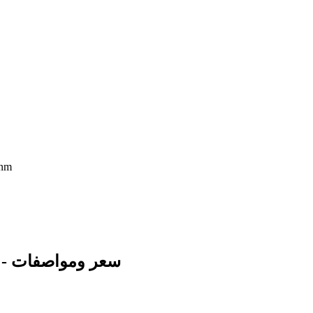
ثما
ريدمى كيه 20 برو – Xiaomi Redmi K20 Pro - سعر ومواصفات