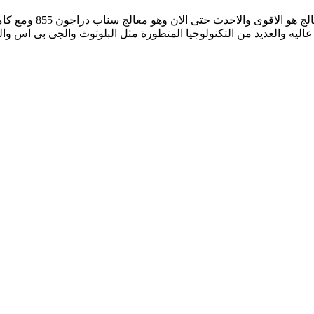
هاتف جبار من شاومى ين
عاليه والعديد من التكنولوجيا المتطورة مثل البلوتوث والجى بى اس وال