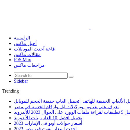
الرئيسية
أخبار ماكس
قاعة آحدث الموبايلات
مقالات ماكس
IOS Max
مراجعات ماكس
Sidebar
Trending
 الألعاب الخفيفة للهاتف | تحميل العاب خفيفة الحجم للموبايل
تعرف علي عناوين وتوكيلات ابل وارقام الخدمه في مصر
الوورد على الجوال 2023 للأندرويد
تحميل افضل 10 العاب بنات للأندوريد
أسعار جوالات أوبو فى الإمارات 2023
احدث اسعار ايفون في مصر 2023