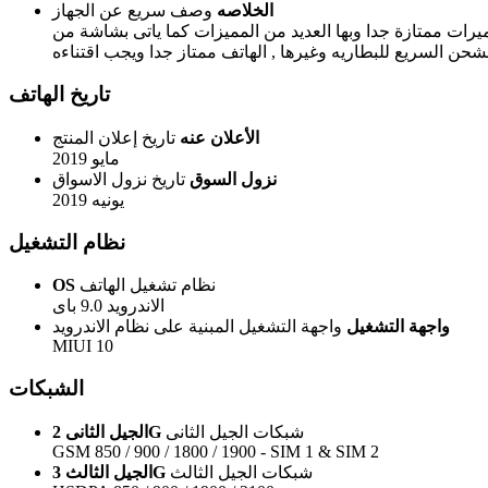
الخلاصه
وصف سريع عن الجهاز
افس فى الفئه الاقتصاديه العليا وياتى مع معالج هو الاقوى والاحدث حتى الان وهو معالج سناب دراجون 855 ومع كاميرات ممتازة جدا وبها العديد من المميزات كما ياتى بشاشة من
شحن السريع للبطاريه وغيرها , الهاتف ممتاز جدا ويجب اقتناءه
تاريخ الهاتف
الأعلان عنه
تاريخ إعلان المنتج
مايو 2019
نزول السوق
تاريخ نزول الاسواق
يونيه 2019
نظام التشغيل
نظام تشغيل الهاتف
OS
الاندرويد 9.0 باى
واجهة التشغيل
واجهة التشغيل المبنية على نظام الاندرويد
MIUI 10
الشبكات
شبكات الجيل الثانى
الجيل الثانى 2G
GSM 850 / 900 / 1800 / 1900 - SIM 1 & SIM 2
شبكات الجيل الثالث
الجيل الثالث 3G