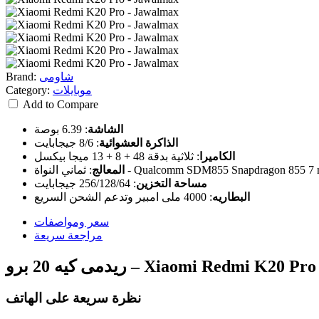
شاومى
Brand:
موبايلات
Category:
Add to Compare
الشاشة
:
6.39 بوصة
الذاكرة العشوائية
:
8/6 جيجابايت
الكاميرا
:
ثلاثية بدقة 48 + 8 + 13 ميجا بيكسل
ني النواة - Qualcomm SDM855 Snapdragon 855 7 nm
المعالج
:
مساحة التخزين
:
256/128/64 جيجابايت
البطاريه
:
4000 ملى امبير وتدعم الشحن السريع
سعر ومواصفات
مراجعة سريعة
نظرة سريعة على الهاتف