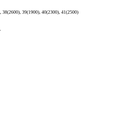
, 38(2600), 39(1900), 40(2300), 41(2500)
يوفر سرعات أسرع ثلاث مرات من نظام S