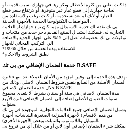
ذا كنت تعاني من كثرة الأعطال وتكرارها في جهازك بسبب قدمه، أو
لحاجة جهازك إلى قطع غيار غير متوفرة، أو لارتفاع سعر قطع
الغيار، أو لأنك لم تعد تستخدمه، أو كنت ترغب بالاستفادة من
المواصفات التكنولوجيا الجديدة بالأجهزة الحديثة .
بى تك تقدم لك خدمة الاستبدال مهما كان نوع جهازك او العلامة
التجاريه له، فيمكنك استبدال المنتج القديم بأخر جديد من منتجات و
توكيلات بي تك بخصومات تصل إلى 15% على الجهاز الجديد بالاضافة
الي التركيب المجاني للجهاز
*للاستفاده بهذه الخدمة من خلال 19966
*نطبق الشروط والاحكام
خدمة الضمان الإضافي من بى تك B.SAFE
تهدف هذه الخدمة إلى توفير المزيد من الأمان للعملاء بعد انتهاء فترة
الضمان الأصلية من الصانع بنفس شروط الضمان الاصلي، وذلك من
خلال خدمة الضمان الاضافي B.SAFE.
مدة الضمان الاضافي هي سنة أو سنتان بشرط ألا يتعدى مجموع
سنوات الضمان الأصلي إضافة إلى الضمان الإضافي فترة الأربع
سنوات.
يشمل الضمان الإضافي جميع العلامات التجارية الموجودة في بى تك
من هذه الاقسام (الأجهزة المنزلية الصغيرة،الشاشات، أجهزة
الموبايل واللاب توب والتابلت وبعض الأجهزة الأخري).
يمكنك شراء الضمان الإضافي أون لاين أو من خلال أي من فروع بى