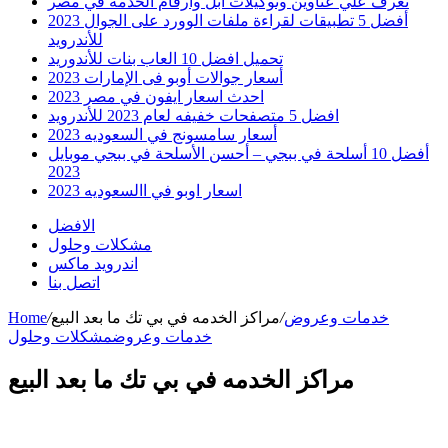
تعرف علي عناوين وتوكيلات ابل وارقام الخدمه في مصر
أفضل 5 تطبيقات لقراءة ملفات الوورد على الجوال 2023
للأندرويد
تحميل افضل 10 العاب بنات للأندوريد
أسعار جوالات أوبو فى الإمارات 2023
احدث اسعار ايفون في مصر 2023
افضل 5 متصفحات خفيفه لعام 2023 للأندرويد
أسعار سامسونج في السعوديه 2023
أفضل 10 أسلحة في ببجي – أحسن الأسلحة في ببجي موبايل
2023
اسعار اوبو في االسعوديه 2023
الافضل
مشكلات وحلول
اندرويد ماكس
اتصل بنا
خدمات وعروض
/
مراكز الخدمه في بي تك ما بعد البيع
/
Home
خدمات وعروض
مشكلات وحلول
مراكز الخدمه في بي تك ما بعد البيع