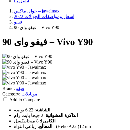
اتصل بنا
جوال ماكس – jawalmax
اسعار ومواصفات الجوالات 2022
فيفو
فيفو واى 90 – Vivo Y90
فيفو واى 90 – Vivo Y90
فيفو
Brand:
موبايلات
Category:
Add to Compare
الشاشة
:
6.22 بوصه
الذاكرة العشوائية
:
2 جيجا بايت رام
الكاميرا
:
8 ميجابيكسل
رباعى النواه - (Helio A22 (12 nm
المعالج
: