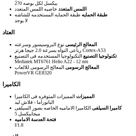
270 بيكسل لكل بوصه
اللمس المتعدد
خاصيه اللمس المتعدد
طبقة الحمايه
طبقة الحمايه المستخدمه للشاشه
لا يوجد
العتاد
المعالج الرئيسى
نوع البروسيسور وسرعته
رباعى النواه بسرعة 2.0 جيجا هرتز Cortex-A53
تكنولوجيا التصنيع
التكنولوجيا المستخدمه فى التصنيع
Mediatek MT6761 Helio A22 - 12 nm
المعالج الرسومى
المعالج الرسومى للالعاب
PowerVR GE8320
الكاميرا
المميزات
المميزات المتوفره فى الكاميرا
البانوراما - فلاش ليد
كاميرا السيلفى
الكاميرا الاماميه الخاصه بصور السيلفى
5 ميجابيكسل
فتحة العدسة الاماميه
f/1.8