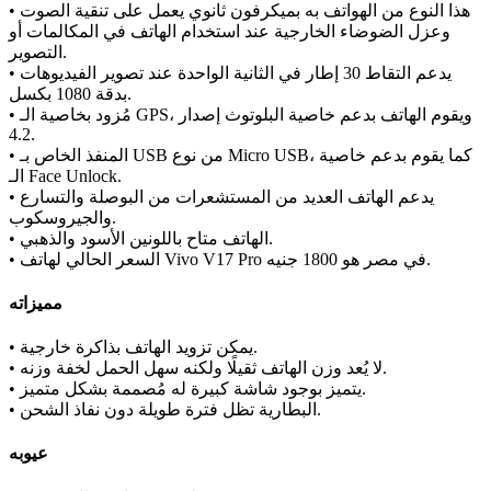
• هذا النوع من الهواتف به بميكرفون ثانوي يعمل على تنقية الصوت
وعزل الضوضاء الخارجية عند استخدام الهاتف في المكالمات أو
التصوير.
• يدعم التقاط 30 إطار في الثانية الواحدة عند تصوير الفيديوهات
بدقة 1080 بكسل.
• مُزود بخاصية الـ GPS، ويقوم الهاتف بدعم خاصية البلوتوث إصدار
4.2.
• المنفذ الخاص بـ USB من نوع Micro USB، كما يقوم بدعم خاصية
الـ Face Unlock.
• يدعم الهاتف العديد من المستشعرات من البوصلة والتسارع
والجيروسكوب.
• الهاتف متاح باللونين الأسود والذهبي.
• السعر الحالي لهاتف Vivo V17 Pro في مصر هو 1800 جنيه.
مميزاته
• يمكن تزويد الهاتف بذاكرة خارجية.
• لا يُعد وزن الهاتف ثقيلًا ولكنه سهل الحمل لخفة وزنه.
• يتميز بوجود شاشة كبيرة له مُصممة بشكل متميز.
• البطارية تظل فترة طويلة دون نفاذ الشحن.
عيوبه