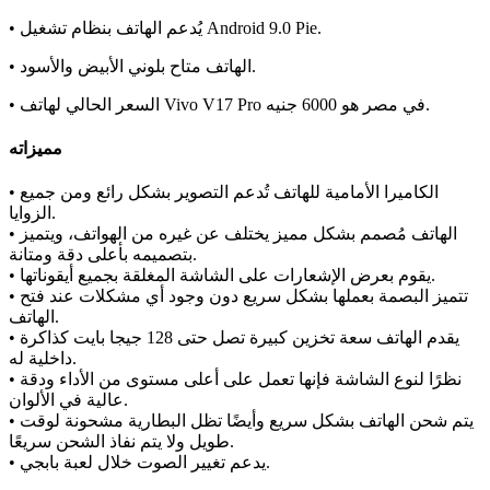
• يُدعم الهاتف بنظام تشغيل Android 9.0 Pie.
• الهاتف متاح بلوني الأبيض والأسود.
• السعر الحالي لهاتف Vivo V17 Pro في مصر هو 6000 جنيه.
مميزاته
• الكاميرا الأمامية للهاتف تُدعم التصوير بشكل رائع ومن جميع
الزوايا.
• الهاتف مُصمم بشكل مميز يختلف عن غيره من الهواتف، ويتميز
بتصميمه بأعلى دقة ومتانة.
• يقوم بعرض الإشعارات على الشاشة المغلقة بجميع أيقوناتها.
• تتميز البصمة بعملها بشكل سريع دون وجود أي مشكلات عند فتح
الهاتف.
• يقدم الهاتف سعة تخزين كبيرة تصل حتى 128 جيجا بايت كذاكرة
داخلية له.
• نظرًا لنوع الشاشة فإنها تعمل على أعلى مستوى من الأداء ودقة
عالية في الألوان.
• يتم شحن الهاتف بشكل سريع وأيضًا تظل البطارية مشحونة لوقت
طويل ولا يتم نفاذ الشحن سريعًا.
• يدعم تغيير الصوت خلال لعبة بابجي.