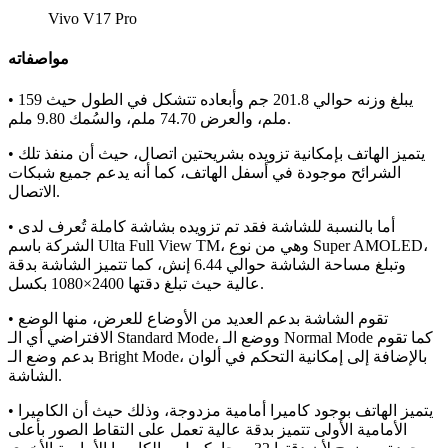
Vivo V17 Pro
مواصفاته
• يبلغ وزنه حوالي 201.8 جم وأبعاده تتشكل في الطول حيث 159
ملم، والعرض 74.70 ملم، والسُمك 9.80 ملم.
• يتميز الهاتف بإمكانية تزويده بشريحتين اتصال، حيث أن منفذ تلك
الشرائح موجودة في أسفل الهاتف، كما أنه يدعم جميع شبكات
الاتصال.
• أما بالنسبة للشاشة فقد تم تزويده بشاشة كاملة تُعرف لدى
الشركة باسم Ulta Full View TM، وهي من نوع Super AMOLED،
وتبلغ مساحة الشاشة حوالي 6.44 إنش، كما تتميز الشاشة بدقة
عالية حيث تبلغ دقتها 2400×1080 بكسل.
• تقوم الشاشة بدعم العديد من الأوضاع للعرض، منها الوضع
الافتراضي أي الـ Standard Mode، ووضع الـ Normal Mode كما تقوم
بدعم وضع الـ Bright Mode، بالإضافة إلى إمكانية التحكم في ألوان
الشاشة.
• يتميز الهاتف بوجود كاميرا أمامية مزدوجة، وذلك حيث أن الكاميرا
الأمامية الأولى تتميز بدقة عالية تعمل على التقاط الصور بأعلى