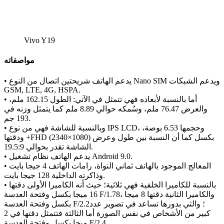
Vivo Y19
مواصفاته
• يدعم الهاتف شريحتين اتصال من النوع Nano SIM ويدعم الشبكات
GSM, LTE, 4G, HSPA.
• أما بالنسبة لأبعاده فهي تتمثل في الآتي: الطول 162.15 ملم،
والعرض 76.47 ملم، وسُمكه حوالي 8.89 ملم كما يتمثل وزنه في
193 جم.
• وبالنسبة للشاشة فهي من نوع IPS LCD، وحجمها 6.53 بوصة،
ودقتها +FHD (2340×1080) بكسل كما أن النسبة بين طول وعرض
الشاشة تقدر بحوالي 19.5:9.
• يدعم الهاتف نظام تشغيل Android 9.0.
• المعالج الموجود بالهاتف ثماني النواة، رامات الهاتف 4 جيجا بايت
وذاكرته الداخلية 128 جيجا بايت.
• بالنسبة للكاميرا الخلفية فهي ثلاثية؛ حيث أنه الكاميرا الأولى دقتها
16 ميجا بكسل وفتحة العدسة F/1.78، والكاميرا الثانية دقتها 8 ميجا
بكسل وفتحة العدسة F/2.2؛ والتي بدورها تساعد في تصوير عدد
كبير من الأشخاص في نفس الصورة أما الثالثة فتتمثل دقتها في 2
ميجا بكسل وفتحة العدسة F/2.4.