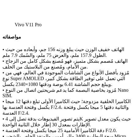
Vivo V11 Pro
مواصفاته
• الهاتف خفيف الوزن حيث يبلغ وزنه 156 جم، وأبعاده من حيث
الطول 157.9 ملم، والعرض 75 ملم، والسُمك 7.9 ملم.
• الهاتف مُصمم بشكل متميز، فهو مُصنع بشكل كامل من الزجاج
من الأمام، ومُصنع من البلاستيك من الخلف.
• مُزود بأفضل الأنواع من الشاشات الموجودة في العالم، فهي من
نوع Super AMOLED التي تعمل على توفير الطاقة بشكل كبير،
ويبلغ حجم الشاشة 6.41 بوصة ودقتها 1080×2340 بكسل.
• مُزود بخاصية البصمة كما يدعم شريحتين اتصال من النوع Nano
SIM.
• الكاميرا الخلفية مزدوجة؛ حيث الكاميرا الأولى تبلغ دقتها 12 ميجا
بكسل وفتحة العدسة بها F/2.4، والثانية دقتها 5 ميجا بكسل وفتحة
العدسة F/2.4.
• يتم تصوير الفيديوهات بدقة تصل إلى 4K حيث يكون معدل تصوير
الإطارات بمعدل 30 إطار خلال الثانية الواحدة.
• دقة الكاميرا الأمامية 25 ميجا بكسل وفتحة العدسة F/2.0.
• سعة البطارية 3400 مللي أمبير، والمنفذ الخاص بالشحن Micro