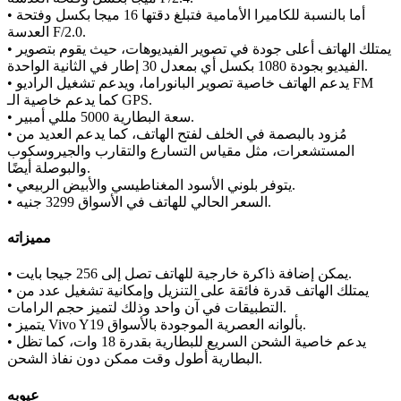
• أما بالنسبة للكاميرا الأمامية فتبلغ دقتها 16 ميجا بكسل وفتحة
العدسة F/2.0.
• يمتلك الهاتف أعلى جودة في تصوير الفيديوهات، حيث يقوم بتصوير
الفيديو بجودة 1080 بكسل أي بمعدل 30 إطار في الثانية الواحدة.
• يدعم الهاتف خاصية تصوير البانوراما، ويدعم تشغيل الراديو FM
كما يدعم خاصية الـ GPS.
• سعة البطارية 5000 مللي أمبير.
• مُزود بالبصمة في الخلف لفتح الهاتف، كما يدعم العديد من
المستشعرات، مثل مقياس التسارع والتقارب والجيروسكوب
والبوصلة أيضًا.
• يتوفر بلوني الأسود المغناطيسي والأبيض الربيعي.
• السعر الحالي للهاتف في الأسواق 3299 جنيه.
مميزاته
• يمكن إضافة ذاكرة خارجية للهاتف تصل إلى 256 جيجا بايت.
• يمتلك الهاتف قدرة فائقة على التنزيل وإمكانية تشغيل عدد من
التطبيقات في آن واحد وذلك لتميز حجم الرامات.
• يتميز Vivo Y19 بألوانه العصرية الموجودة بالأسواق.
• يدعم خاصية الشحن السريع للبطارية بقدرة 18 وات، كما تظل
البطارية أطول وقت ممكن دون نفاذ الشحن.
عيوبه