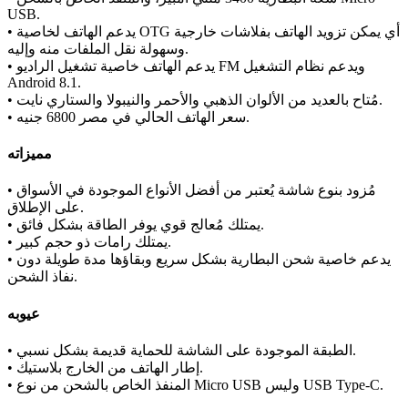
USB.
• يدعم الهاتف لخاصية OTG أي يمكن تزويد الهاتف بفلاشات خارجية
وسهولة نقل الملفات منه وإليه.
• يدعم الهاتف خاصية تشغيل الراديو FM ويدعم نظام التشغيل
Android 8.1.
• مُتاح بالعديد من الألوان الذهبي والأحمر والنيبولا والستاري نايت.
• سعر الهاتف الحالي في مصر 6800 جنيه.
مميزاته
• مُزود بنوع شاشة يُعتبر من أفضل الأنواع الموجودة في الأسواق
على الإطلاق.
• يمتلك مُعالج قوي يوفر الطاقة بشكل فائق.
• يمتلك رامات ذو حجم كبير.
• يدعم خاصية شحن البطارية بشكل سريع وبقاؤها مدة طويلة دون
نفاذ الشحن.
عيوبه
• الطبقة الموجودة على الشاشة للحماية قديمة بشكل نسبي.
• إطار الهاتف من الخارج بلاستيك.
• المنفذ الخاص بالشحن من نوع Micro USB وليس USB Type-C.