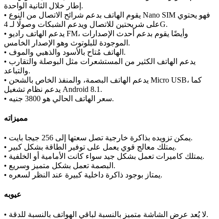
إطار خلال الثانية الواحدة.
• يقوم الهاتف بدعم شرائح الاتصال من النوع Nano SIM فهو يحتوي
على شريحتين للاتصال ويدعم الشبكات وصولًا لـ 4G.
• يدعم الهاتف راديو FM، وأيضًا يقوم بدعم أحدث الإصدارات
الموجودة للبلوتوث وهو الإصدار الخامس.
• الهاتف مُتاح بالأسود والذهبي والموف.
• يدعم الهاتف الكثير من المستشعرات مثل البوصلة والتقارب
والتباعد.
• يدعم الهاتف البصمة، والمنفذ الخاص بالشحن Micro USB، كما
يدعم نظام تشغيل Android 8.1.
• سعر الهاتف الحالي هو 3800 جنيه.
مميزاته
• يمكن تزويده بذاكرة خارجية تصل سعتها إلى 256 جيجا بايت.
• يمتلك معالج قوي يعمل على توفير الطاقة بشكل كبير.
• يمتلك كاميرات تعمل بشكل جيد سواء كانت الأمامية أو الخلفية.
• البصمة تعمل بشكل متميز وسريع.
• يمتاز بوجود ذاكرة داخلية كبيرة عند النظر لسعره.
عيوبه
• لا يُعد عرض الشاشة متميز بالنسبة لباقي الهواتف بالنسبة للدقة.