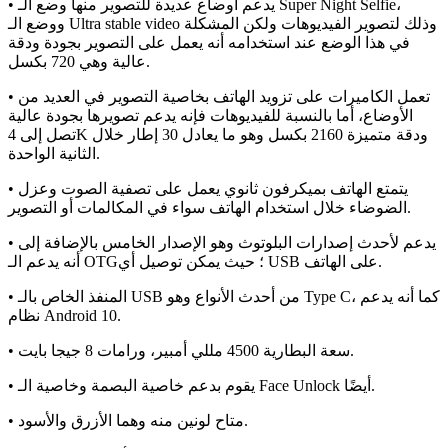
• يدعم أوضاع عديدة للتصوير منها وضع الـ Super Night Selfie،
ووضع الـ Ultra stable video وذلك لتصوير الفيديوهات ولكن المشكلة
في هذا الوضع عند استخدامه أنه يعمل على التصوير بجودة ودقة
عالية وهي 720 بكسل.
• تعمل الكاميرات على تزويد الهاتف بخاصية التصوير في العديد من
الأوضاع، أما بالنسبة للفيديوهات فإنه يدعم تصويرها بجودة عالية
تصل إلى 4K ودقة متميزة 2160 بكسل وهو ما يعادل 30 إطار خلال
الثانية الواحدة.
• يتمتع الهاتف بميكرفون ثانوي يعمل على تصفية الصوت وعزل
الضوضاء خلال استخدام الهاتف سواء في المكالمات أو التصوير.
• يدعم لأحدث إصدارات البلوتوث وهو الإصدار الخامس بالإضافة إلى
أنه يدعم الـ OTG؛ حيث يمكن توصيل أي USB على الهاتف.
• المنفذ الخاص بالـ USB من أحدث الأنواع وهو Type C، كما أنه يدعم
نظام Android 10.
• سعة البطارية 4500 مللي أمبير، ورامات 8 جيجا بايت.
• يقوم بدعم خاصية البصمة وخاصية الـ Face Unlock أيضًا.
• متاح لونين منه وهما الأزرق والأسود.