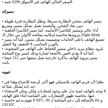
• السعر الحالي للهاتف في الأسواق 6299 جنيه.
مميزاته
• يتميز الهاتف بشحن البطارية سريعًا، وتظل البطارية فترة طويلة
دون نفاذ الشحن، والبصمة تعمل بشكل متميز وسريع.
• أداء عالي ومتميز للكاميرا الأمامية، كما تتميز الكاميرا الخلفية
بتزويدها بخاصية إمكانية معالجة الألوان من خلال الـ Night Mode.
• تصنيع الهاتف بأعلى الخامات وتصميمه بشكل متميز، كما أنه يتميز
بالوزن المناسب لا الخفيف ولا الثقيل.
• مُزود بنظام تبريد داخلي متميز للحفاظ على الهاتف من السخونة،
كما أنه لا يؤذي العين بالأشعة لضارة وذلك لتميز نوع الشاشة.
• يتميز بتزويد الهاتف بذاكرة خارجية تصل سعتها حتى 512 جيجا
بايت.
عيوبه
• نظرًا لأن فريم الهاتف بلاستيكي فهو أكثر عُرضة للاتساخ وهذا في
حد ذاته يُشكل عيبًا له.
• لا توجد بالهاتف لمبة تدل على وجود إشعارات ولكن يمكن الاستغناء
عنها، بخاصية ظهور الإشعارات على الشاشة أثناء غلق الهاتف.
• لا يقوم بدعم خاصية NFC، بالإضافة إلى دعم الشاشة لـ 90 Hz و
120 HZ.