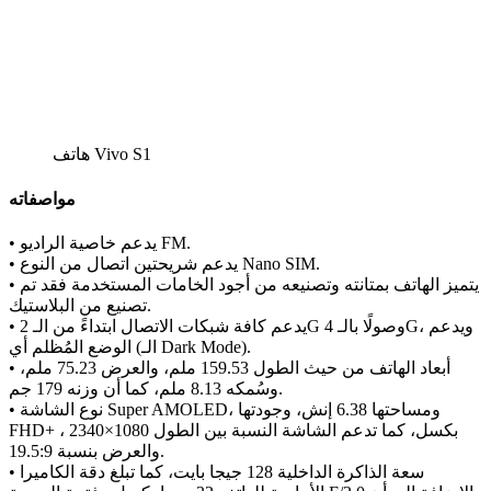
هاتف Vivo S1
مواصفاته
• يدعم خاصية الراديو FM.
• يدعم شريحتين اتصال من النوع Nano SIM.
• يتميز الهاتف بمتانته وتصنيعه من أجود الخامات المستخدمة فقد تم
تصنيع من البلاستيك.
• يدعم كافة شبكات الاتصال ابتداءً من الـ 2G وصولًا بالـ 4G، ويدعم
الوضع المُظلم أي (الـ Dark Mode).
• أبعاد الهاتف من حيث الطول 159.53 ملم، والعرض 75.23 ملم،
وسُمكه 8.13 ملم، كما أن وزنه 179 جم.
• نوع الشاشة Super AMOLED، ومساحتها 6.38 إنش، وجودتها
FHD+ ، 2340×1080 بكسل، كما تدعم الشاشة النسبة بين الطول
والعرض بنسبة 19.5:9.
• سعة الذاكرة الداخلية 128 جيجا بايت، كما تبلغ دقة الكاميرا