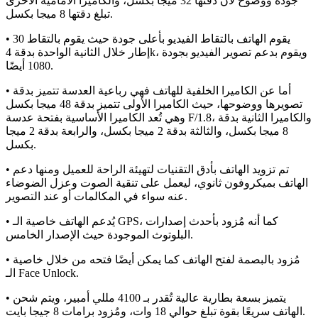
جودة ووضوح لأن دقتها 32 ميجا بكسل، والكاميرا الأمامية الأخرى
تبلغ دقتها 8 ميجا بكسل.
• يقوم الهاتف بالتقاط الفيديو بأعلى جودة حيث يقوم بالتقاط 30
إطار خلال الثانية الواحدة بدقة 4k، ويقوم بدعم تصوير الفيديو بجودة
1080 أيضًا.
• أما عن الكاميرا الخلفية للهاتف فهي رباعية العدسة تتميز بدقة
تصويرها ووضوحها، حيث الكاميرا الأولى تتميز بدقة 48 ميجا بكسل
وهي تُعد الكاميرا الأساسية بفتحة عدسة F/1.8، والكاميرا الثانية بدقة
8 ميجا بكسل، والثالثة بدقة 2 ميجا بكسل، والرابعة بدقة 2 ميجا
بكسل.
• تم تزويد الهاتف بأدق التقنيات لتهيئة الراحة للعميل ومنها دعم
الهاتف بميكروفون ثانوي، ليعمل على تنقية الصوت وعزل الضوضاء
عنه سواء في المكالمات أو عند التصوير.
• يُدعم الهاتف خاصية الـ GPS، كما أنه مُزود بأحدث إصدارات
البلوتوث الموجودة حيث الإصدار الخامس.
• مُزود بالبصمة لفتح الهاتف كما يمكن أيضًا فتحه من خلال خاصية
الـ Face Unlock.
• يتميز بسعة بطارية عالية تُقدر بـ 4100 مللي أمبير، ويتم شحن
الهاتف سريعًا بقوة تبلغ حوالي 18 وات، ومُزود برامات 8 جيجا بايت.