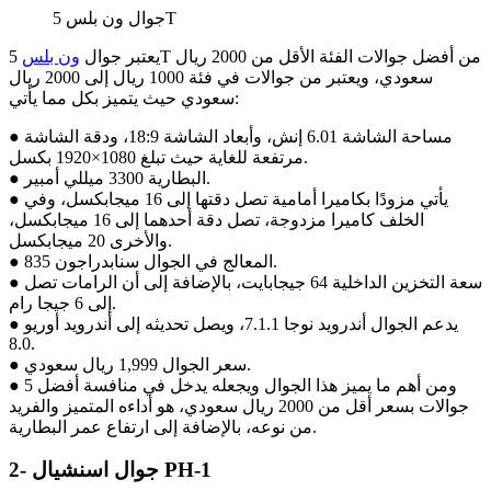
جوال ون بلس 5T
يعتبر جوال
ون بلس
5T من أفضل جوالات الفئة الأقل من 2000 ريال
سعودي، ويعتبر من جوالات في فئة 1000 ريال إلى 2000 ريال
سعودي حيث يتميز بكل مما يأتي:
● مساحة الشاشة 6.01 إنش، وأبعاد الشاشة 18:9، ودقة الشاشة
مرتفعة للغاية حيث تبلغ 1080×1920 بكسل.
● البطارية 3300 ميللي أمبير.
● يأتي مزودًا بكاميرا أمامية تصل دقتها إلى 16 ميجابكسل، وفي
الخلف كاميرا مزدوجة، تصل دقة أحدهما إلى 16 ميجابكسل،
والأخرى 20 ميجابكسل.
● المعالج في الجوال سنابدراجون 835.
● سعة التخزين الداخلية 64 جيجابايت، بالإضافة إلى أن الرامات تصل
إلى 6 جيجا رام.
● يدعم الجوال أندرويد نوجا 7.1.1، ويصل تحديثه إلى أندرويد أوريو
8.0.
● سعر الجوال 1,999 ريال سعودي.
● ومن أهم ما يميز هذا الجوال ويجعله يدخل في منافسة أفضل 5
جوالات بسعر أقل من 2000 ريال سعودي، هو أداءه المتميز والفريد
من نوعه، بالإضافة إلى ارتفاع عمر البطارية.
2- جوال اسنشيال PH-1