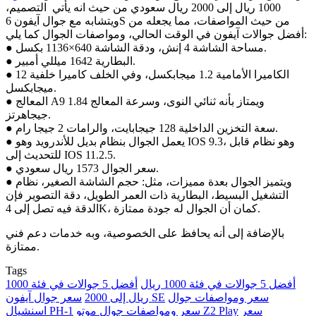
1000 ريال إلى 2000 ريال سعودي من حيث انه يأتي التصميم،
ويتشابه مع جوال آيفون 6S من حيث المواصفات، مما يجعله من
أفضل جوالات آيفون في الوقت الحالي، ومواصفات الجوال كما يلي:
● مساحة الشاشة 4 إنش، ودقة الشاشة 640×1136 بكسل.
● البطارية 1642 ميللي أمبير.
● الكاميرا الأمامية 1.2 ميجابكسل، وفي الخلف كاميرا خلفية 12
ميجابكسل.
● المعالج A9 ويمتاز بأنه ثنائي النوى، وسرعة المعالج 1.84
جيجاهرتز.
● سعة التخزين الداخلية 128 جيجابايت، والرامات 2 جيجا رام.
● يعمل الجوال بنظام بديل للأندرويد وهو IOS 9.3، وهو نظام قابل
للتحديث إلى IOS 11.2.5.
● سعر الجوال 1573 ريال سعودي.
● ويتميز الجوال بعدة مميزات، مثل: حجم الشاشة الصغير، نظام
التشغيل البسيط، البطارية ذات العمر الطويل، دقة التصوير فإن
الدقة فيه تصل إلى 4K، كمان أن الجوال له جودة ممتازة.
بالإضافة إلى أنه يحافظ على الخصوصية، وبه خدمات دعم فني
ممتازة.
Tags
أفضل 5 جوالات في فئة 1000 ريال
أفضل 5 جوالات في فئة 1000
سعر ومواصفات جوال
سعر جوال آيفون SE
ريال إلى 2000
سعر
سعر ومواصفات جوال موتو Z2 Play
اسنشيال PH-1