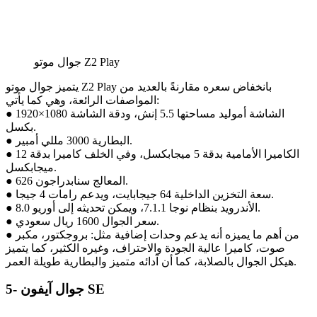
جوال موتو Z2 Play
يتميز جوال موتو Z2 Play بانخفاض سعره مقارنةً بالعديد من
المواصفات الرائعة، وهي كما يأتي:
● الشاشة أموليد مساحتها 5.5 إنش، ودقة الشاشة 1080×1920
بكسل.
● البطارية 3000 مللي أمبير.
● الكاميرا الأمامية بدقة 5 ميجابكسل، وفي الخلف كاميرا بدقة 12
ميجابكسل.
● المعالج سنابدراجون 626.
● سعة التخزين الداخلية 64 جيجابايت، ويدعم رامات 4 جيجا.
● الأندرويد بنظام نوجا 7.1.1، ويمكن تحديثه إلى أوريو 8.0.
● سعر الجوال 1600 ريال سعودي.
● من أهم ما يميزه أنه يدعم وحدات إضافية مثل: بروجكتور، مكبر
صوت، كاميرا عالية الجودة والاحتراف، وغيره الكثير، كما يتميز
هيكل الجوال بالصلابة، كما أن آدائه متميز والبطارية طويلة العمر.
5- جوال آيفون SE