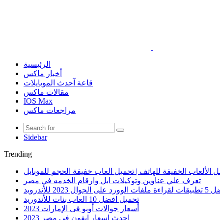
الرئيسية
أخبار ماكس
قاعة آحدث الموبايلات
مقالات ماكس
IOS Max
مراجعات ماكس
Sidebar
Trending
 الألعاب الخفيفة للهاتف | تحميل العاب خفيفة الحجم للموبايل
تعرف علي عناوين وتوكيلات ابل وارقام الخدمه في مصر
الوورد على الجوال 2023 للأندرويد
تحميل افضل 10 العاب بنات للأندوريد
أسعار جوالات أوبو فى الإمارات 2023
احدث اسعار ايفون في مصر 2023