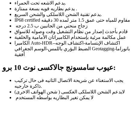
يدعم الاشعه تحت الحمراء.
يدعم بطاريه قويه بسعة ممتازة .
يدعم تقنية الشحن اللاسلكى والشحن السريع.
IP68 certified مقاوم للمياه حتى عمق 1.5 متر لمده 30 دقيقه
زجاج منحني من الجانبين ب 2.5 درجه
قادم بأحدث إصدار من نظام التشغيل وقت وصوله للاسواق
عمل مكالمة مرئية بإستخدام الكاميراتان الأمامية والخلفية
الكاميرا Auto-HDR-اكتشاف الإبتسامة-اكتشاف الوجه-
الضبط البؤري باللمس-الوسم الجغرافي Geotagging-بانوراما
أفقية
عيوب سامسونج جالاكسى نوت 10 برو:
يجب الاستغناء عن شريحة الاتصال الثانيه فى حال تركيب
ذاكرة خارجيه.
لايدعم الشحن اللاسلكى العكسى ( شحن الهواتف الاخرى)
لا يمكن تغير البطاريه بواسطه المستخدم