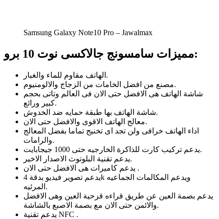
Samsung Galaxy Note10 Pro – Jawalmax
مميزات سامسونج جالاكسى نوت 10 برو:
الهاتف مقاوم للماء والغبار.
مصنع من افضل الخامات من الزجاج والالومنيوم.
شاشة الهاتف هى الافضل حتى الان فى العالم وتاتى بحجم
كبير ورائع.
شاشة الهاتف بها طبقة حمايه ضد الخدوش.
معالج الهاتف الاقوى والافضل حتى الان.
اداء الهاتف خرافى ولن تجد اى تخنيج تماما بفضل المعالج
والرامات.
يدعم تركيب كارت للذاكرة الخارجيه حتى 1000 جيجابايت.
يدعم تقنية البلوتوث الاصدار الاخير.
يدعم كاميرات هى الافضل حتى الان .
يدعم تصوير فيديو بدقة 4k ويدعم المكالمات الجماعيه
المرئيه.
يدعم بصمة العين عن طريق قراءه قزحية العين وهى الافضل
والائمن حتى الان مع بصمة الاصبع بالشاشة.
يدعم تقنية NFC .