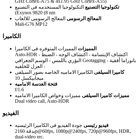
GHz Cortex-A75 & 4x1.95 GHz Cortex-A55)
تكنولوجيا التصنيع
التكنولوجيا المستخدمه فى التصنيع
(Exynos 9820 (8 nm
المعالج الرسومى
المعالج الرسومى للالعاب
Mali-G76 MP12
الكاميرا
المميزات
المميزات المتوفره فى الكاميرا
Auto-HDR - اكتشاف الإبتسامة - اكتشاف الوجه - الضبط
البؤري باللمس - الوسم الجغرافي Geotagging - بانوراما أفقية
- العزل للخلفيه
كاميرا السيلفى
الكاميرا الاماميه الخاصه بصور السيلفى
10 ميجابيكسل
فتحة العدسة الاماميه
f/1.6
مميزات كاميرا السيلفى
مميزات وخواص الكاميرا الاماميه
Dual video call, Auto-HDR
الفيديو
فيديو رئيسى
جودة الفيديو فى الكاميرا الرئيسيه
بدقة 2160p@60fps, 1080p@240fps, 720p@960fps, HDR,
dual-video rec.