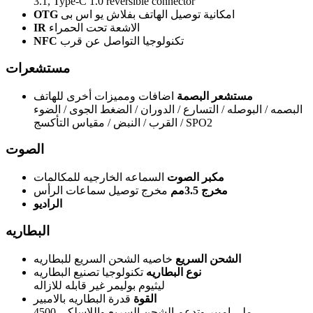
3.1, Type-C 1.0 reversible connector
امكانية توصيل الهاتف بفلاش يو اس بى
OTG
الاشعة تحت الحمراء
IR
تكنولوجيا التواصل عن قرب
NFC
مستشعرات
مستشعر البصمة
اضافات ومميزات أخرى للهاتف
البصمه / البوصله / التسارع / الدوران / الضغط الجوى / الضوء
/ القرب / النبض / مقياس التأكسج SPO2
الصوت
مكبر الصوت
السماعه الخارجيه للمكالمات
مخرج 3.5مم
مخرج توصيل سماعات الرأس
الراديو
البطاريه
الشحن السريع
خاصيه الشحن السريع للبطاريه
نوع البطاريه
تكنولوجيا تصنيع البطاريه
ليثيوم بوليمر غير قابله للازاله
القوة
قدرة البطاريه بالامبير
4500 ملى امبير وتدعم الشحن السريع واللاسلكى