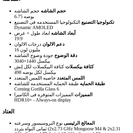
حجم الشاشه
حجم الشاشه
6.75 بوصه
تكنولوجيا التصنيع
التكنولوجيا المستخدمه فى التصنيع
Dynamic AMOLED
أبعاد الشاشه
ابعاد طول × عرض
19:9
دعم الالوان
درجات الالوان
16 مليون لون
دقة الوضوح
جودة وضوح الشاشه
3040×1440 بيكسل
كثافة بيكسلات
كثافة البيكسلات لكل إنش
498 بيكسل لكل بوصه
اللمس المتعدد
خاصيه اللمس المتعدد
طبقة الحمايه
طبقة الحمايه المستخدمه للشاشه
Corning Gorilla Glass 6
المميزات
المميزات المتوفره فى الكاميرا
HDR10+ - Always-on display
العتاد
المعالج الرئيسى
نوع البروسيسور وسرعته
ثمانى النواه بتردد (2x2.73 GHz Mongoose M4 & 2x2.31