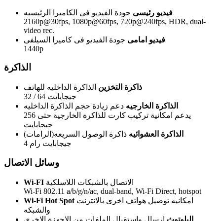
فيديو رئيسى
جودة الفيديو فى الكاميرا الرئيسيه
2160p@30fps, 1080p@60fps, 720p@240fps, HDR, dual-
video rec.
فيديو امامى
جودة الفيديو فى كاميرا السيلفى
1440p
الذاكرة
ذاكرة التخزين
الذاكرة الداخليه للهاتف
32 / 64 جيجابايت
الذاكرة الخارجيه
دعم زيادة حجم الذاكرة الداخليه
يدعم امكانية تركيب كارت للذاكرة الخارجية حتى 256
جيجابايت
الذاكرة العشوائيه
ذاكرة الوصول السريعه(الرامات)
4 جيجابايت رام
وسائل الاتصال
الاتصال بالشبكات اللاسلكية
Wi-FI
Wi-Fi 802.11 a/b/g/n/ac, dual-band, Wi-Fi Direct, hotspot
امكانيه توصيل هواتف اخرى بالانترنت
Wi-Fi Hot Spot
والشبكه
البلوتوث
ارسال واستقبال الملفات من الاجهزة الاخرى