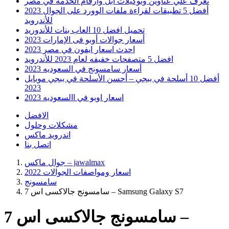
تعرف علي عناوين وتوكيلات ابل وارقام الخدمه في مصر
أفضل 5 تطبيقات لقراءة ملفات الوورد على الجوال 2023
للأندرويد
تحميل افضل 10 العاب بنات للأندوريد
أسعار جوالات أوبو فى الإمارات 2023
احدث اسعار ايفون في مصر 2023
افضل 5 متصفحات خفيفه لعام 2023 للأندرويد
أسعار سامسونج في السعوديه 2023
أفضل 10 أسلحة في ببجي – أحسن الأسلحة في ببجي موبايل
2023
اسعار اوبو في االسعوديه 2023
الافضل
مشكلات وحلول
اندرويد ماكس
اتصل بنا
جوال ماكس – jawalmax
اسعار ومواصفات الجوالات 2022
سامسونج
سامسونج جالاكسى اس 7 – Samsung Galaxy S7
سامسونج جالاكسى اس 7 –