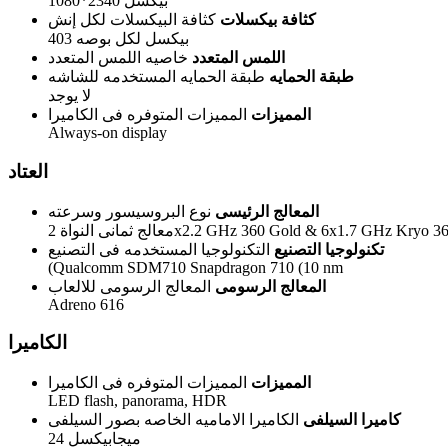
1080*2340 بيكسل
كثافة بيكسلات
كثافة البيكسلات لكل إنش
403 بيكسل لكل بوصه
اللمس المتعدد
خاصيه اللمس المتعدد
طبقة الحمايه
طبقة الحمايه المستخدمه للشاشه
لا يوجد
المميزات
المميزات المتوفره فى الكاميرا
Always-on display
العتاد
المعالج الرئيسى
نوع البروسيسور وسرعته
 النواة 2x2.2 GHz 360 Gold & 6x1.7 GHz Kryo 360 Silver
تكنولوجيا التصنيع
التكنولوجيا المستخدمه فى التصنيع
(Qualcomm SDM710 Snapdragon 710 (10 nm
المعالج الرسومى
المعالج الرسومى للالعاب
Adreno 616
الكاميرا
المميزات
المميزات المتوفره فى الكاميرا
LED flash, panorama, HDR
كاميرا السيلفى
الكاميرا الاماميه الخاصه بصور السيلفى
24 ميجابيكسل