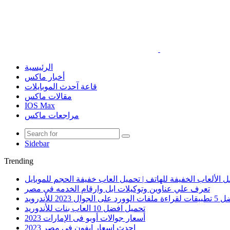
الرئيسية
أخبار ماكس
قاعة آحدث الموبايلات
مقالات ماكس
IOS Max
مراجعات ماكس
Sidebar
Trending
 الألعاب الخفيفة للهاتف | تحميل العاب خفيفة الحجم للموبايل
تعرف علي عناوين وتوكيلات ابل وارقام الخدمه في مصر
الوورد على الجوال 2023 للأندرويد
تحميل افضل 10 العاب بنات للأندوريد
أسعار جوالات أوبو فى الإمارات 2023
احدث اسعار ايفون في مصر 2023