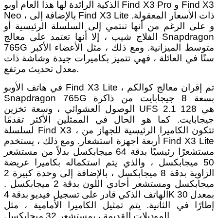
الذكية الرائدة لها هذا العام أوبو Find X3 Pro و Find X3
Neo ، بالإضافة إلى Find X3 Lite ذات الأسعار المعقولة.
و على الرغم من أنها تنتمي إلى السلسلة الرئيسية أو
الفلاج شيب ، إلا أنها تعتمد على معالج Snapdragon
765G متوسط ​​الميزانية. ومع ذلك ، مثل الأعضاء الأكبر
سنًا في العائلة ، فهي تتميز بكاميرات جيدة وشاشة ذات
معدل تحديث مرتفع.
في هاتف الأوبو Find X3 Lite ، تم إقران معالج كوالكم
Snapdragon 765G بسعة 8 جيجابايت من ذاكرة
الوصول العشوائي ، وسعة تخزين UFS 2.1 هي 128
جيجابايت. كما هو الحال في الممثلين الأكثر تقدمًا
لسلسلة Find X3 ، تتكون الكاميرا الرئيسية للجهاز من
أربعة أجهزة استشعار. ومع ذلك ، يستخدم Find X3 Lite
مستشعرًا رئيسيًا بدقة 64 ميجابكسل بدلاً من مستشعر
50 ميجابكسل ، والذي يتم استكماله بكاميرا عريضة
الزاوية بدقة 8 ميجابكسل ، بالإضافة إلى وحدة كبيرة 2
ميجابكسل ومستشعر أحادي اللون بدقة 2 ميجابكسل .
الهاتف الذكي قادر على تسجيل فيديو بدقة 4K بمعدل 30
إطارًا في الثانية. يتم تمثيل الكاميرا الأمامية ، مثل
الموديلات القديمة ، بمستشعر 32 ميجابكسل.