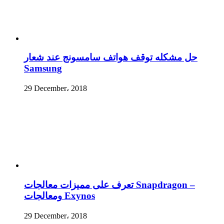
حل مشكله توقف هواتف سامسونج عند شعار
Samsung
29 December، 2018
تعرف على مميزات معالجات Snapdragon –
ومعالجات Exynos
29 December، 2018