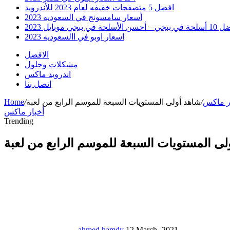
افضل 5 متصفحات خفيفه لعام 2023 للأندرويد
أسعار سامسونج في السعوديه 2023
 أحسن الأسلحة في ببجي موبايل 2023
اسعار اوبو في االسعوديه 2023
الافضل
مشكلات وحلول
اندرويد ماكس
اتصل بنا
ر ماكس
/
/
Home
أخبار ماكس
Trending
ahmed hamdy
12 March، 2021