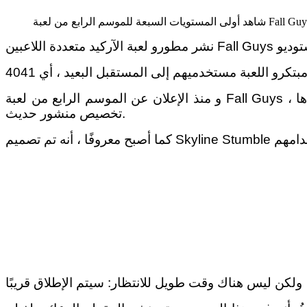
ولى المستويات السبعة للموسم الرابع من لعبة Fall Guys
و منذ الإعلان عن الموسم الرابع من لعبة Fall Guys ، تمكنت الأستديو الصانع للعبة من معرفة أن سبعة مستويات جديدة تنتظر اللاعبين ، أحدها – Skyline Stumble – وتم
تخصيص منشور حديث.