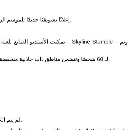
إعلانًا تشويقيًا جديدًا للموسم الرابع على المدونة الصغيرة الرسمية للعبة.
كما أصبح معروفًا ، أنه تم تصميم Skyline Stumble لـ 60 شخصًا وتتضمن مناطق ذات جاذبية منخفضة وحواجز طاقة وتأرجحات ضوئية وجسور تختفي من تحت أقدامهم.
لم يتم الكشف عن الموعد الدقيق لبدء الموسم الرابع من اللعبة بعد ، ولكن ليس هناك وقت طويل للانتظار: سيتم الإطلاق قريبًا.