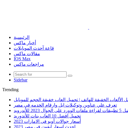
الرئيسية
أخبار ماكس
قاعة آحدث الموبايلات
مقالات ماكس
IOS Max
مراجعات ماكس
Sidebar
Trending
 الألعاب الخفيفة للهاتف | تحميل العاب خفيفة الحجم للموبايل
تعرف علي عناوين وتوكيلات ابل وارقام الخدمه في مصر
الوورد على الجوال 2023 للأندرويد
تحميل افضل 10 العاب بنات للأندوريد
أسعار جوالات أوبو فى الإمارات 2023
احدث اسعار ايفون في مصر 2023