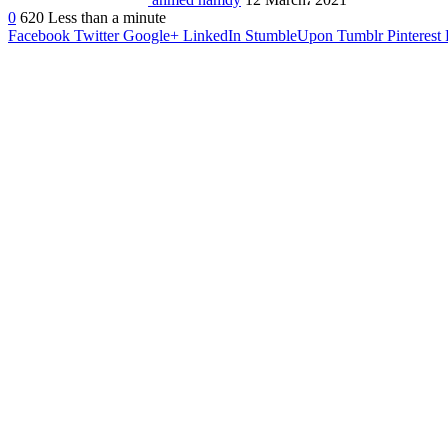
0
620
Less than a minute
Facebook
Twitter
Google+
LinkedIn
StumbleUpon
Tumblr
Pinterest