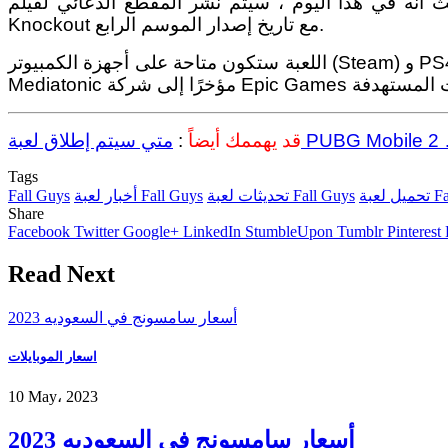
ي 15 مارس من هذا العام – حيثُ أنه في هذا اليوم ، سيتم نشر المقطع الدعائي لفيلم Fall Guys: Ultimate
Knockout مع تاريخ إصدار الموسم الرابع.
اللعبة ستكون متاحة على أجهزة الكمبيوتر (Steam) و PS4 ، وسيصل إلى Xbox One و Xbox Series X و S و Nintendo Switch في الصيف. و للعلم لن يكون انضمام أستديو
قد يهممك أيضاً
:
Tags
Fall 
تحديثات لعبة Fall Guys
أخبار لعبة Fall Guys
Fall Guys
Share
Facebook
Twitter
Google+
LinkedIn
StumbleUpon
Tumblr
Pinterest
Read Next
أسعار سامسونج في السعوديه 2023
اسعار الموبايلات
10 May، 2023
أسعار سامسونج في السعوديه 2023