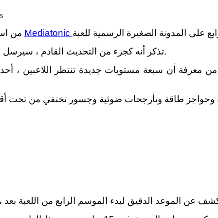
شاهد أ
Mediatonic
نشر مطورو لعبة الآركيد متعددة اللاعبين Fall Guys من استوديو
تذكر أنه كجزء من التحديث القادم ، سيرسل مبتكرو اللعبة مستخدميهم إلى المستقبل البعيد ، أي 4041.