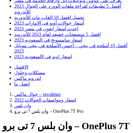
تعرف علي عناوين وتوكيلات ابل وارقام الخدمه في مصر
أفضل 5 تطبيقات لقراءة ملفات الوورد على الجوال 2023
للأندرويد
تحميل افضل 10 العاب بنات للأندوريد
أسعار جوالات أوبو فى الإمارات 2023
احدث اسعار ايفون في مصر 2023
افضل 5 متصفحات خفيفه لعام 2023 للأندرويد
أسعار سامسونج في السعوديه 2023
أفضل 10 أسلحة في ببجي – أحسن الأسلحة في ببجي موبايل
2023
اسعار اوبو في االسعوديه 2023
الافضل
مشكلات وحلول
اندرويد ماكس
اتصل بنا
جوال ماكس – jawalmax
اسعار ومواصفات الجوالات 2022
وان بلس
وان بلس 7 تى برو – OnePlus 7T Pro
وان بلس 7 تى برو – OnePlus 7T