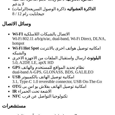
لا يدعم
الذاكرة العشوائيه
ذاكرة الوصول السريعه(الرامات)
8 / 12 جيجابايت رام
وسائل الاتصال
الاتصال بالشبكات اللاسلكية
Wi-FI
Wi-Fi 802.11 a/b/g/n/ac, dual-band, Wi-Fi Direct, DLNA,
hotspot
امكانيه توصيل هواتف اخرى بالانترنت
Wi-Fi Hot Spot
والشبكه
البلوتوث
ارسال واستقبال الملفات من الاجهزة الاخرى
5.0, A2DP, LE, aptX HD
نظام تحديد المواقع للمستخدم والهاتف
GPS
dual-band A-GPS, GLONASS, BDS, GALILEO
امكانية توصيل الهاتف بالكمبيوتر
USB
3.1, Type-C 1.0 reversible connector, USB On-The-Go
امكانية توصيل الهاتف بفلاش يو اس بى
OTG
الاشعة تحت الحمراء
IR
تكنولوجيا التواصل عن قرب
NFC
مستشعرات