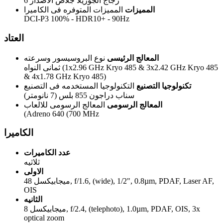
زجاج الجوريلا جلاص الاصدار 6
المميزات
المميزات المتوفره فى الكاميرا
DCI-P3 100% - HDR10+ - 90Hz
العتاد
المعالج الرئيسى
نوع البروسيسور وسرعته
ثمانى النواه (1x2.96 GHz Kryo 485 & 3x2.42 GHz Kryo 485
& 4x1.78 GHz Kryo 485)
تكنولوجيا التصنيع
التكنولوجيا المستخدمه فى التصنيع
سناب دراجون 855 بلس (7 نانومتر)
المعالج الرسومى
المعالج الرسومى للالعاب
(Adreno 640 (700 MHz
الكاميرا
عدد الكاميرات
ثلاثيه
الاولى
48 ميجابيكسل, f/1.6, (wide), 1/2", 0.8µm, PDAF, Laser AF,
OIS
الثانيه
8 ميجابيكسل, f/2.4, (telephoto), 1.0µm, PDAF, OIS, 3x
optical zoom