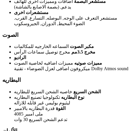
مستشعر البصمة
اضافات ومميزات أخرى للهاتف
يدعم, (بصمة الاصابع بالشاشة)
مستشعرات اخرى
مستشعر التعرف على الوجه, البوصله, التسارع, القرب.
الضوء المحيط, الدوران, الجيروسكوب
الصوت
مكبر الصوت
السماعه الخارجيه للمكالمات
مخرج 3.5مم
مخرج توصيل سماعات الرأس
الراديو
مميزات صوتيه
مميزات اضافيه لخاصية الصوت
ميكروفون اضافى لعزل الضوضاء - تقنية Dolby Atmos sound
البطاريه
الشحن السريع
خاصيه الشحن السريع للبطاريه
نوع البطاريه
تكنولوجيا تصنيع البطاريه
ليثيوم بوليمر, غير قابله للازاله
القوة
قدرة البطاريه بالامبير
4085 ملى امبير
تدعم الشحن السريع 30 وات
الألوان