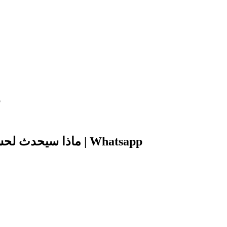
ما
ماذا سيحدث لحساب واتساب إذا لم توافق علي سياسات الخصوصية بحلول 15 مايو القادم …؟ واتساب تُجيب | Whatsapp