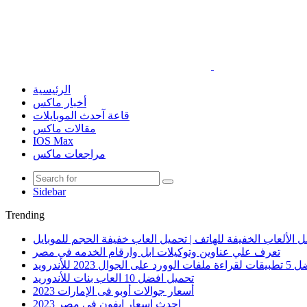
الرئيسية
أخبار ماكس
قاعة آحدث الموبايلات
مقالات ماكس
IOS Max
مراجعات ماكس
Sidebar
Trending
 الألعاب الخفيفة للهاتف | تحميل العاب خفيفة الحجم للموبايل
تعرف علي عناوين وتوكيلات ابل وارقام الخدمه في مصر
الوورد على الجوال 2023 للأندرويد
تحميل افضل 10 العاب بنات للأندوريد
أسعار جوالات أوبو فى الإمارات 2023
احدث اسعار ايفون في مصر 2023