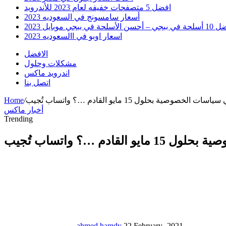
افضل 5 متصفحات خفيفه لعام 2023 للأندرويد
أسعار سامسونج في السعوديه 2023
 أحسن الأسلحة في ببجي موبايل 2023
اسعار اوبو في االسعوديه 2023
الافضل
مشكلات وحلول
اندرويد ماكس
اتصل بنا
Home
/
أخبار ماكس
Trending
ahmed hamdy
22 February، 2021