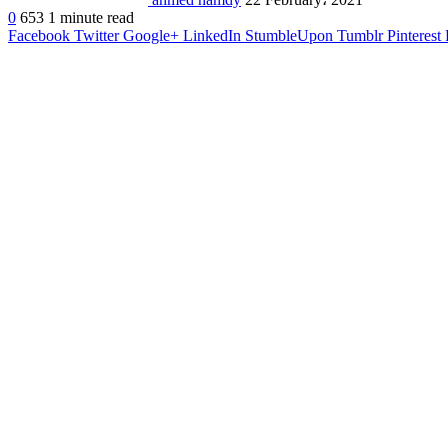
0
653
1 minute read
Facebook
Twitter
Google+
LinkedIn
StumbleUpon
Tumblr
Pinterest