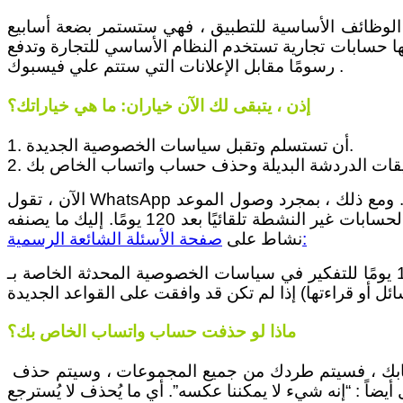
ها حسابات تجارية تستخدم النظام الأساسي للتجارة وتدفع
رسومًا مقابل الإعلانات التي ستتم علي فيسبوك .
إذن ، يتبقى لك الآن خياران: ما هي خياراتك؟
1. أن تستسلم وتقبل سياسات الخصوصية الجديدة.
الآن ، تقول WhatsApp أنك ستظل قادرًا على قبول سياسات الخصوصية الجديدة بعد 15 مايو والعودة إلى استخدام التطبيق بكامل الوظائف. ومع ذلك ، بمجرد وصول الموعد
النهائي ولم تضغط على الزر “قبول” ، سيتم تصنيف حسابك على أنه غير نشط. ويتم حذف الحسابات غير النشطة تلقائيًا بعد 120 يومًا. إليك ما يصنفه WhatsApp على أنه عدم
صفحة الأسئلة الشائعة الرسمية:
نشاط على
لذلك ، لديك 120 يومًا للتفكير في سياسات الخصوصية المحدثة الخاصة بـ WhatsApp وقبولها (أو رفضها). ومع ذلك ، كل يوم بعد 15 مايو ، سوف تضطر إلى العيش بوظائف
ماذا لو حذفت حساب واتساب الخاص بك؟
سابك ، فسيتم طردك من جميع المجموعات ، وسيتم حذف