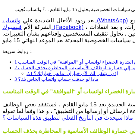
ع
واتساب (WhatsApp)
بعد ردود الأفعال الشديدة علي
، و المطالبة بالموافقة عليها والاستمرار في استخدام الخدمة ، أو المخاطرة بفقدان حساباتهم من خلال رفض التغييرات. و بعد انتقادات
فيسبوك (Facebook)
الشركة الأم
ة ، دفعت الشركة تنفيذ سياستها الجديدة إلى 15 مايو ، ومنذ ذلك الحين ، تحاول تثقيف المستخدمين وإقناعهم بشأن التغييرات.
روابط سريعة :-
1
2
إذن ، يتبقى لك الآن خياران: ما هي خياراتك؟
2.1
ماذا لو حذفت حساب واتساب الخاص بك؟
3
لن تتمكن من إرسال الرسائل أو قراءة الرسائل النصية الواردة ، نعم هذا ما سيحدث إذا لم تقبل سياسات الخصوصية الجديدة بعد 15 مايو القادم ، فستفقد بعض الوظائف
لرسائل أو إرسالها من التطبيق” ، و هذا وفقاً لما تقوله
ماذا سيحدث في التاريخ الفعلي لتطبيق هذه السياسات ؟