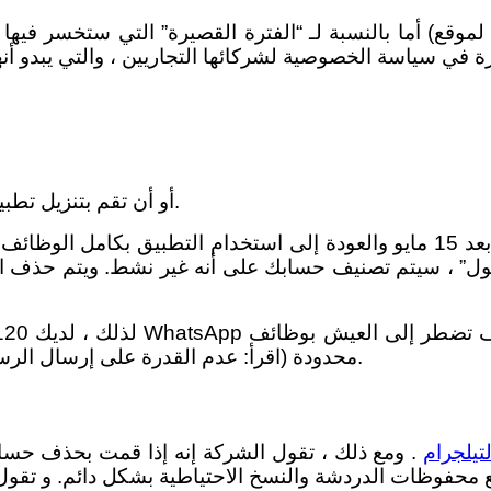
 في سياسة الخصوصية لشركائها التجاريين ، والتي يبدو أن
2. أو أن تقم بتنزيل تطبيقات الدردشة البديلة وحذف حساب واتساب الخاص بك.
محدودة (اقرأ: عدم القدرة على إرسال الرسائل أو قراءتها) إذا لم تكن قد وافقت على القواعد الجديدة.
تيلجرام
. ومع ذلك ، تقول الشركة إنه إذا قمت بحذف ح