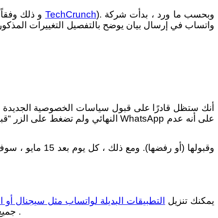
). وبحسب ما ورد ، بدأت شركة
TechCrunch
أما بالنسبة لـ “الفترة القصيرة” التي ستخسر فيها الوظائف الأساسية للتطبيق ، فهي ستستمر بضعة أسابيع (و ذلك وفقاً لموقع
واتساب في إرسال بيان يوضح بالتفصيل التغييرات المذكورة
يمكنك تنزيل
التطبيقات البديلة لواتساب مثل سيجنال أو ال
جميع محفوظات الدردشة والنسخ الاحتياطية بشكل دائم. و تقول أيضاً : “إنه شيء لا يمكننا عكسه”. أي ما يُحذف لا يُسترجع .