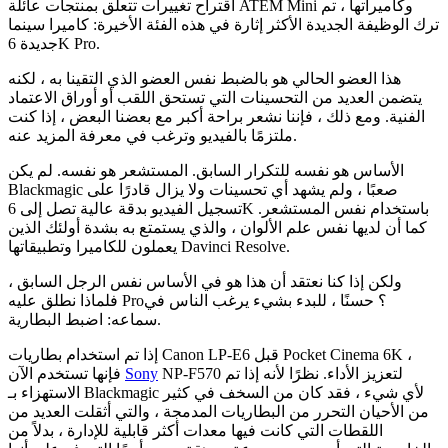
اقتراح تغييرات تتعلق بمنتجات عائلة ATEM Mini وكاميراتها ، تم
ترك الوظيفة الجديدة الأكثر إثارة في هذه الفئة الأخيرة: كاميرا سينما
جديدة 6K Pro.
هذا العضو الحالي هو بالضبط نفس العضو الذي التقينا به ، لكنه
يتضمن العديد من التحسينات التي تستحق اللقب أو أوراق الاعتماد
الفنية. ومع ذلك ، فإننا نشعر براحة أكبر مع بعضنا البعض ، إذا كنت
ملتزمًا بالفيديو وترغب في معرفة المزيد عنه.
الأساس هو نفسه للتكرار السابق. المستشعر هو نفسه. لم يكن
Blackmagic صعبًا ، ولم يشهد أي تحسينات ولا يزال قادرًا على
تسجيل الفيديو بدقة عالية تصل إلى 6K باستخدام نفس المستشعر.
كما أن لديها نفس علم الألوان ، والذي يستمتع به بشدة أولئك الذين
يعملون للكاميرا وتطبيقاتها Davinci Resolve.
ولكن إذا كنا نعتقد أن هذا هو في الأساس نفس الرجل السابق ،
فلماذا نطلق عليه Pro؟ حسنًا ، للبدء بشيء يرغب الناس في
سماعه: اضبط البطارية.
إذا تم استخدام بطاريات Canon LP-E6 قبل Pocket Cinema 6K ،
NP-F570 لتعزيز الأداء. نظرًا لأنه إذا تم
Sony
فإنها تستخدم الآن
الاستهزاء بـ Blackmagic لأي شيء ، فقد كان من السخف في كثير
من الأحيان التحرر من البطاريات المدمجة ، والتي أثقلت العديد من
اللقطات التي كانت فيها معدات أكثر قابلية للإدارة ، بدلاً من