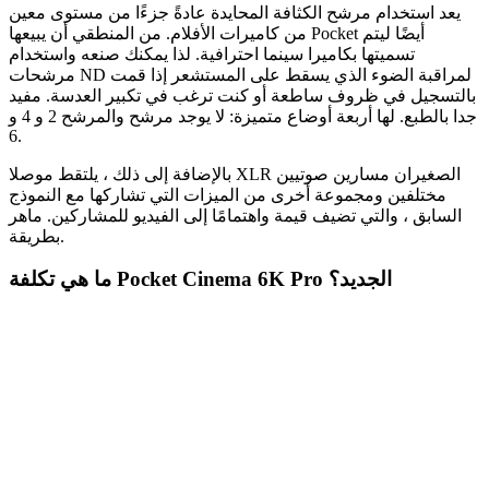
يعد استخدام مرشح الكثافة المحايدة عادةً جزءًا من مستوى معين
من كاميرات الأفلام. من المنطقي أن يبيعها Pocket أيضًا ليتم
تسميتها بكاميرا سينما احترافية. لذا يمكنك صنعه واستخدام
مرشحات ND لمراقبة الضوء الذي يسقط على المستشعر إذا قمت
بالتسجيل في ظروف ساطعة أو كنت ترغب في تكبير العدسة. مفيد
جدا بالطبع. لها أربعة أوضاع متميزة: لا يوجد مرشح والمرشح 2 و 4 و
6.
بالإضافة إلى ذلك ، يلتقط موصلا XLR الصغيران مسارين صوتيين
مختلفين ومجموعة أخرى من الميزات التي تشاركها مع النموذج
السابق ، والتي تضيف قيمة واهتمامًا إلى الفيديو للمشاركين. ماهر
بطريقة.
ما هي تكلفة Pocket Cinema 6K Pro الجديد؟