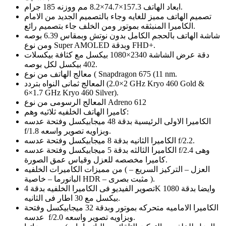
ابعاد الهاتف 157.3×74.7×8.2 مم ووزنه 185 جرام.
تصميم الهاتف مميز للغايه وجاء بالتصميم الجديد من الامام
الكاميرا المنبثقه بموتور ومن الخلف جاء بتصميم رائع.
شاشة الهاتف بالحجم الكامل بدون نوتش وبمقاس 6.39 بوصه
ومن نوع Super AMOLED وبدقة FHD+.
دقة عرض الشاشة 2340×1080 بيكسل مع كثافة بيكسلات
402 بيكسل لكل بوصه.
معالج الهاتف من نوع ( Snapdragon 675 (11 nm.
المعالج ثمانى النواه بتردد (2×2.0 GHz Kryo 460 Gold &
6×1.7 GHz Kryo 460 Silver).
المعالج الرسومى من نوع Adreno 612
كاميرا الهاتف الخلفيه ثلاثيه وهم:
الكاميرا الاولى الرئيسية بدقة 48 ميجابيكسل وفتحة عدسه
f/1.8 وبزاويه تصوير واسعه.
الكاميرا الثانيه بدقة 8 ميجابيكسل وفتحة عدسه f/2.2.
الكاميرا الثالثه بدقة 5 ميجابيكسل وفتحة عدسه f/2.4 وهى
كاميرا مخصصه للعزل وقياس عمق الصورة.
من مميزات الكاميرات الخلفيه ( العزل – التركيز السريع –
البانورما – خاصية HDR – مثبت بصرى ).
تصوير الفيديو فى الكاميرا الخلفيه بدقة 4K وايضا بدقة 1080
بيكسل مع 30 اطار فى الثانيه.
الكاميرا الاماميه متحركه بموتور وبدقة 32 ميجابيكسل وفتحة
عدسه f/2.0 وبزاويه تصوير واسعه.