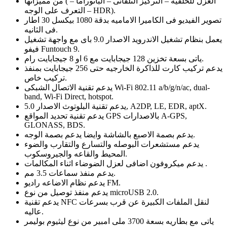
من مميزاتها ( العزل للخلفيه – التركيز التلقائى – البانوراما –
التعرف على الوجه – HDR).
تصوير الفيديو فى الكاميرا الاماميه بدقة 1080 بيكسل 30 اطار
فى الثانيه.
يعمل بنظام تشغيل الاندرويد الاصدار 9.0 باى مع واجهة تشغيل
فيفو Funtouch 9.
ياتى بسعة تخزين 128 جيجابايت مع 6 او 8 جيجابايت رام.
يدعم تركيب كارت للذاكرة الخارجيه حتى 256 جيجابايت بمنفذ
تركيب خاص.
يدعم تقنية الاتصال الشبكى Wi-Fi 802.11 a/b/g/n/ac, dual-
band, Wi-Fi Direct, hotspot.
يدعم تقنية البلوتوث الاصدار 5.0, A2DP, LE, EDR, aptX.
يدعم تقنية تحديد المواقع GPS بالاصدارات A-GPS,
GLONASS, BDS.
يدعم بصمة الاصبع بالشاشة وايضا يدعم بصمة الوجه.
يدعم مستشعرات البوصله والتسارع والتقارب والضوء
المحيط والقاعه والجيروسكوب.
يدعم ميكروفون اضافى لعزل الضوضاء اثناء المكالمات .
يدعم منفذ سماعات 3.5 مم.
يدعم نظام الاضاعه راديو FM.
يدعم منفذ توصيل من نوع microUSB 2.0.
يدعم تقنية NFC لنقل الملفات الكبيرة عن قرب بسرعات
عاليه.
ياتى مع بطاريه بسعة 3700 ملى امبير من نوع ليثيوم بوليمر