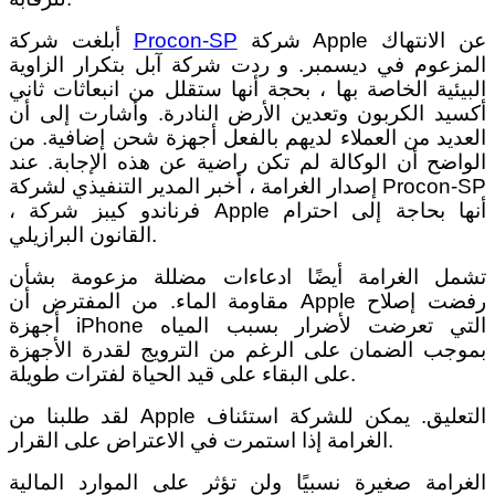
شركة Apple عن الانتهاك
Procon-SP
أبلغت شركة
المزعوم في ديسمبر. و ردت شركة آبل بتكرار الزاوية
البيئية الخاصة بها ، بحجة أنها ستقلل من انبعاثات ثاني
أكسيد الكربون وتعدين الأرض النادرة. وأشارت إلى أن
العديد من العملاء لديهم بالفعل أجهزة شحن إضافية. من
الواضح أن الوكالة لم تكن راضية عن هذه الإجابة. عند
إصدار الغرامة ، أخبر المدير التنفيذي لشركة Procon-SP
، فرناندو كيبز شركة Apple أنها بحاجة إلى احترام
القانون البرازيلي.
تشمل الغرامة أيضًا ادعاءات مضللة مزعومة بشأن
مقاومة الماء. من المفترض أن Apple رفضت إصلاح
أجهزة iPhone التي تعرضت لأضرار بسبب المياه
بموجب الضمان على الرغم من الترويج لقدرة الأجهزة
على البقاء على قيد الحياة لفترات طويلة.
لقد طلبنا من Apple التعليق. يمكن للشركة استئناف
الغرامة إذا استمرت في الاعتراض على القرار.
الغرامة صغيرة نسبيًا ولن تؤثر على الموارد المالية