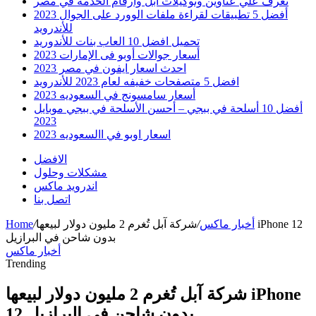
تعرف علي عناوين وتوكيلات ابل وارقام الخدمه في مصر
أفضل 5 تطبيقات لقراءة ملفات الوورد على الجوال 2023
للأندرويد
تحميل افضل 10 العاب بنات للأندوريد
أسعار جوالات أوبو فى الإمارات 2023
احدث اسعار ايفون في مصر 2023
افضل 5 متصفحات خفيفه لعام 2023 للأندرويد
أسعار سامسونج في السعوديه 2023
أفضل 10 أسلحة في ببجي – أحسن الأسلحة في ببجي موبايل
2023
اسعار اوبو في االسعوديه 2023
الافضل
مشكلات وحلول
اندرويد ماكس
اتصل بنا
أخبار ماكس
/
شركة آبل تُغرم 2 مليون دولار لبيعها iPhone 12
/
Home
بدون شاحن في البرازيل
أخبار ماكس
Trending
شركة آبل تُغرم 2 مليون دولار لبيعها iPhone
12 بدون شاحن في البرازيل