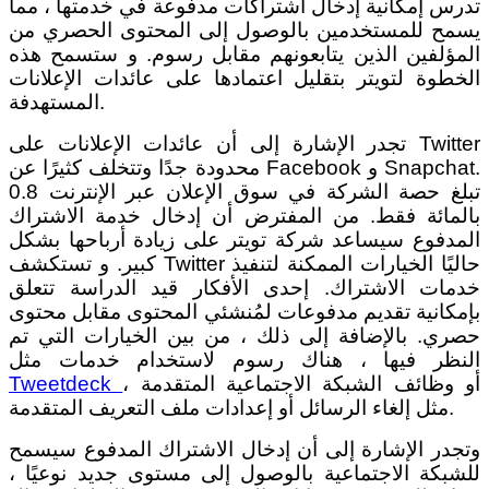
تدرس إمكانية إدخال اشتراكات مدفوعة في خدمتها ، مما
يسمح للمستخدمين بالوصول إلى المحتوى الحصري من
المؤلفين الذين يتابعونهم مقابل رسوم. و ستسمح هذه
الخطوة لتويتر بتقليل اعتمادها على عائدات الإعلانات
المستهدفة.
تجدر الإشارة إلى أن عائدات الإعلانات على Twitter
محدودة جدًا وتتخلف كثيرًا عن Facebook و Snapchat.
تبلغ حصة الشركة في سوق الإعلان عبر الإنترنت 0.8
بالمائة فقط. من المفترض أن إدخال خدمة الاشتراك
المدفوع سيساعد شركة تويتر على زيادة أرباحها بشكل
كبير. و تستكشف Twitter حاليًا الخيارات الممكنة لتنفيذ
خدمات الاشتراك. إحدى الأفكار قيد الدراسة تتعلق
بإمكانية تقديم مدفوعات لمُنشئي المحتوى مقابل محتوى
حصري. بالإضافة إلى ذلك ، من بين الخيارات التي تم
النظر فيها ، هناك رسوم لاستخدام خدمات مثل
أو وظائف الشبكة الاجتماعية المتقدمة ،
Tweetdeck
مثل إلغاء الرسائل أو إعدادات ملف التعريف المتقدمة.
وتجدر الإشارة إلى أن إدخال الاشتراك المدفوع سيسمح
للشبكة الاجتماعية بالوصول إلى مستوى جديد نوعيًا ،