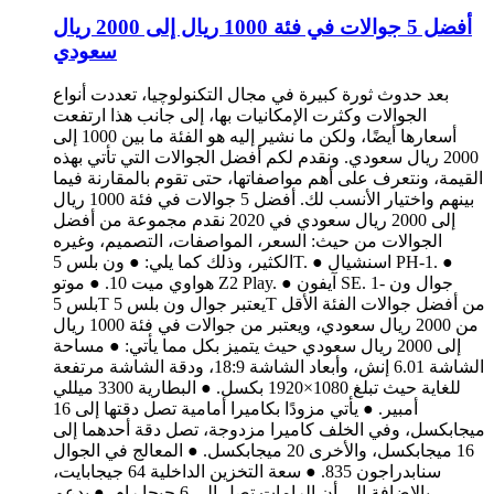
أفضل 5 جوالات في فئة 1000 ريال إلى 2000 ريال
سعودي
بعد حدوث ثورة كبيرة في مجال التكنولوچيا، تعددت أنواع
الجوالات وكثرت الإمكانيات بها، إلى جانب هذا ارتفعت
أسعارها أيضًا، ولكن ما نشير إليه هو الفئة ما بين 1000 إلى
2000 ريال سعودي. ونقدم لكم أفضل الجوالات التي تأتي بهذه
القيمة، ونتعرف على أهم مواصفاتها، حتى تقوم بالمقارنة فيما
بينهم واختيار الأنسب لك. أفضل 5 جوالات في فئة 1000 ريال
إلى 2000 ريال سعودي في 2020 نقدم مجموعة من أفضل
الجوالات من حيث: السعر، المواصفات، التصميم، وغيره
الكثير، وذلك كما يلي: ● ون بلس 5T. ● اسنشيال PH-1. ●
هواوي ميت 10. ● موتو Z2 Play. ● آيفون SE. 1- جوال ون
بلس 5T يعتبر جوال ون بلس 5T من أفضل جوالات الفئة الأقل
من 2000 ريال سعودي، ويعتبر من جوالات في فئة 1000 ريال
إلى 2000 ريال سعودي حيث يتميز بكل مما يأتي: ● مساحة
الشاشة 6.01 إنش، وأبعاد الشاشة 18:9، ودقة الشاشة مرتفعة
للغاية حيث تبلغ 1080×1920 بكسل. ● البطارية 3300 ميللي
أمبير. ● يأتي مزودًا بكاميرا أمامية تصل دقتها إلى 16
ميجابكسل، وفي الخلف كاميرا مزدوجة، تصل دقة أحدهما إلى
16 ميجابكسل، والأخرى 20 ميجابكسل. ● المعالج في الجوال
سنابدراجون 835. ● سعة التخزين الداخلية 64 جيجابايت،
بالإضافة إلى أن الرامات تصل إلى 6 جيجا رام. ● يدعم…