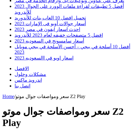
تعرف علي عناوين وتوكيلات ابل وارقام الخدمه في مصر
أفضل 5 تطبيقات لقراءة ملفات الوورد على الجوال 2023
للأندرويد
تحميل افضل 10 العاب بنات للأندوريد
أسعار جوالات أوبو فى الإمارات 2023
احدث اسعار ايفون في مصر 2023
افضل 5 متصفحات خفيفه لعام 2023 للأندرويد
أسعار سامسونج في السعوديه 2023
أفضل 10 أسلحة في ببجي – أحسن الأسلحة في ببجي موبايل
2023
اسعار اوبو في االسعوديه 2023
الافضل
مشكلات وحلول
اندرويد ماكس
اتصل بنا
سعر ومواصفات جوال موتو Z2 Play
/
Home
سعر ومواصفات جوال موتو Z2
Play