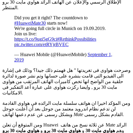
الإطلاق الرسمي والإعلان عن الهاتف الرائد هواوي مايت 30 برو
المنتظر.
Did you get it right? The countdown to
#HuaweiMate30
starts now!
We're going full circle in Munich on 19.09.2019.
Join us live:
https://t.co/9ugi5gG9ci
#RethinkPossibilities
pic.twitter.com/etRYjrBVEC
— Huawei Mobile (@HuaweiMobile)
September 1,
2019
وصرحت هواوى فى تغريدتها ” هل فهمتم ذلك جيدا؟ وذلك فى إشارة
الى الفيديو التى قامت بنشره على حسابها وتم نشر صورة لدائرة
حلقية من الواضح انها تخص كاميرات الهاتف المرتقب من هواوى
مايت 30 برو , وايضا ركزت هواوى على عبارة أعد التفكير فى
الامكانيات.
ومن المؤكد اخيرا ان هواتف سلسلة مايت الرائده فى هواوى القادمة
لن تدعم نظام اندرويد معتمد من جوجل بعد أن أعلنت جوجل
القادم بشكل رسمى.
Mate
وبشكل رسمى عن عدم دعمها لهاتف
ومن المتوقع أن تعلن Huawei عن ثلاثة نسخ من هاتف Mate الرائد
وهم
هواوي مايت 30
و
هواوي مايت 30 برو
و
هواوي مايت 30 برو