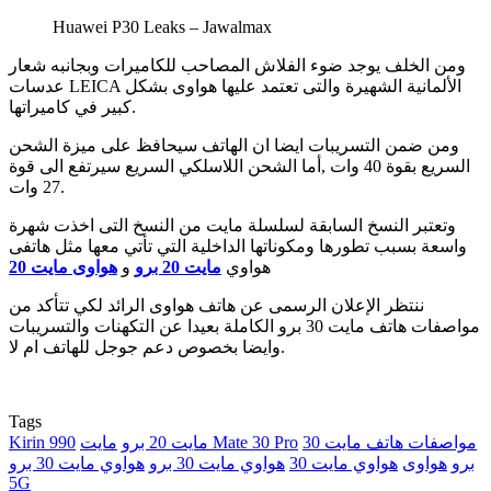
Huawei P30 Leaks – Jawalmax
ومن الخلف يوجد ضوء الفلاش المصاحب للكاميرات وبجانبه شعار
عدسات LEICA الألمانية الشهيرة والتى تعتمد عليها هواوى بشكل
كبير في كاميراتها.
ومن ضمن التسريبات ايضا ان الهاتف سيحافظ على ميزة الشحن
السريع بقوة 40 وات ,أما الشحن اللاسلكي السريع سيرتفع الى قوة
27 وات.
وتعتبر النسخ السابقة لسلسلة مايت من النسخ التى اخذت شهرة
واسعة بسبب تطورها ومكوناتها الداخلية التي تأتي معها مثل هاتفى
هواوي
مايت 20 برو
و
هواوى مايت 20
ننتظر الإعلان الرسمى عن هاتف هواوى الرائد لكي تتأكد من
مواصفات هاتف مايت 30 برو الكاملة بعيدا عن التكهنات والتسريبات
وايضا بخصوص دعم جوجل للهاتف ام لا.
Tags
مواصفات هاتف مايت 30
مايت Mate 30 Pro
مايت 20 برو
Kirin 990
برو
هواوى
هواوي مايت 30
هواوي مايت 30 برو
هواوي مايت 30 برو
5G