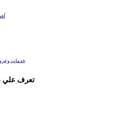
أفضل 10 أسلحة في ببجي –
خدمات وعر
تعرف علي عن