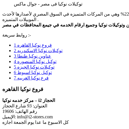
توكيلات نوكيا فى مصر - جوال ماكس
هي شركة اتصالات وتكنولوجيا معلومات فنلندية نوكيا ايضا تمتلك ثاني اكبر حصة تسويقية للجوالات المحمولة في العالم بنسبة 22.5% وهي من المركات المتميزه في السوق المصري لأصدارها لأحدث
الموبيلات المتميزه .
روابط سريعة :-
فروع نوكيا القاهره
1
توكيلات نوكيا الاسكندريه
2
عناوين نوكيا طنطا
3
توكيل نوكيا المنصوره
4
توكيلات نوكيا الجيزه
5
توكيل نوكيا اسيوط
6
فرع نوكيا الغربيه
7
فروع نوكيا القاهره
مركز خدمه نوكيا – i2 الحجاز
العنوان: 93 شارع الحجاز
رقم الهاتف: 19606
الإيميل: info@i2-stores.com
كل الاسبوع ما عدا يوم الجمعة اجازه