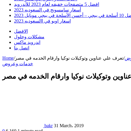
افضل 5 متصفحات خفيفه لعام 2023 للأندرويد
أسعار سامسونج في السعوديه 2023
 أحسن الأسلحة في ببجي موبايل 2023
اسعار اوبو في االسعوديه 2023
الافضل
مشكلات وحلول
اندرويد ماكس
اتصل بنا
وض
/
تعرف علي عناوين وتوكيلات نوكيا وارقام الخدمه في مصر
/
Home
خدمات وعروض
اوين وتوكيلات نوكيا وارقام الخدمه في مصر
bakr
31 March، 2019
0
6,160
1 minute read