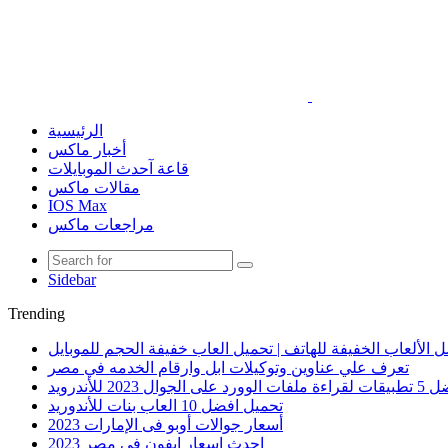
الرئيسية
أخبار ماكس
قاعة آحدث الموبايلات
مقالات ماكس
IOS Max
مراجعات ماكس
Sidebar
Trending
 الألعاب الخفيفة للهاتف | تحميل العاب خفيفة الحجم للموبايل
تعرف علي عناوين وتوكيلات ابل وارقام الخدمه في مصر
الوورد على الجوال 2023 للأندرويد
تحميل افضل 10 العاب بنات للأندوريد
أسعار جوالات أوبو فى الإمارات 2023
احدث اسعار ايفون في مصر 2023