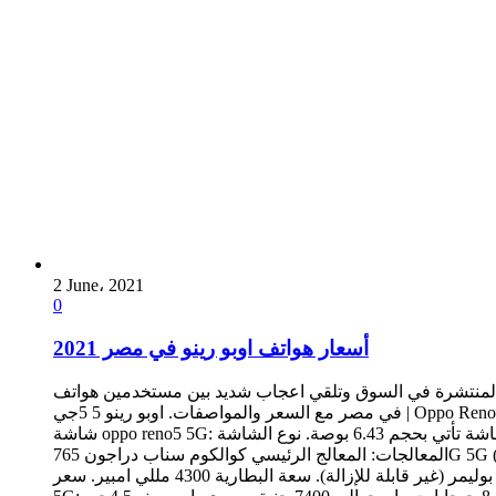
2 June، 2021
0
أسعار هواتف اوبو رينو في مصر 2021
لمنتشرة في السوق وتلقي اعجاب شديد بين مستخدمين هواتف Oppo
في مصر مع السعر والمواصفات. اوبو رينو 5 5جي | Oppo Reno5 5G: تعرف علي مواصفات الهاتف سريعة: تصميم اوبو رينو 5 5 جي: الطول 159.1 مم. العرض 73.4 مم. السمك 7.9 مم. الوزن 172 جرام.
شاشة oppo reno5 5G: الشاشة تأتي بحجم 6.43 بوصة. نوع الشاشة AMOLED. دقة الشاشة 2400 × 1080 بيكسل. كثافة بيكسلات 409 بيكسل / البوصة. نسبة استحواذ الشاشة من الجسم 85.5%.
المعالجات: المعالج الرئيسي كوالكوم سناب دراجون 765G 5G (7 نانومتر). المعالج الرسومي Adreno 620. كاميرات اوبو رينو 5 5 جي: يأتي الهاتف بأربع كاميرات في الخلف وهم. 64 ميجابيكسل ، 8
ميجابيكسل ، 2 ميجابيكسل ، 2 ميجابيكسل. اما الكاميرا الأمامية فهي واحدة وهي. 32 ميجابيكسل. البطارية: نوع البطارية ليثيوم بوليمر (غير قابلة للإزالة). سعة البطارية 4300 مللي امبير. سعر Oppo Reno5