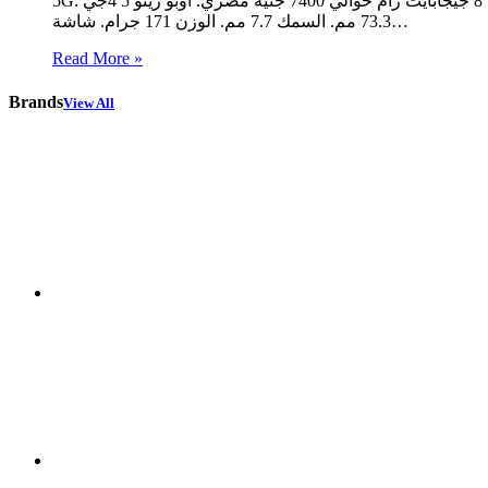
5G: سعر نسخة 128 جيجابايت مع 8 جيجابايت رام حوالي 7400 جنية مصري. اوبو رينو 5 4جي | Oppo Reno5 4G: تعرف علي مواصفات الهاتف سريعة: تصميم اوبو رينو 5 4 جي: الطول 159.1 مم. العرض
73.3 مم. السمك 7.7 مم. الوزن 171 جرام. شاشة…
Read More »
Brands
View All