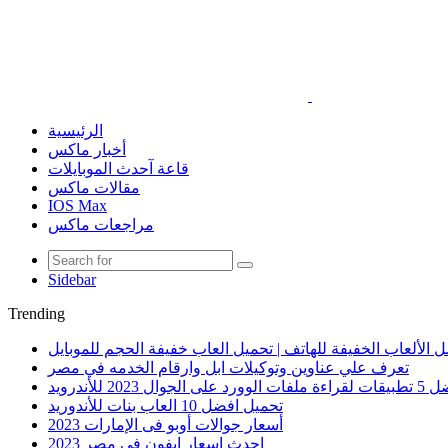
الرئيسية
أخبار ماكس
قاعة آحدث الموبايلات
مقالات ماكس
IOS Max
مراجعات ماكس
Sidebar
Trending
 الألعاب الخفيفة للهاتف | تحميل العاب خفيفة الحجم للموبايل
تعرف علي عناوين وتوكيلات ابل وارقام الخدمه في مصر
الوورد على الجوال 2023 للأندرويد
تحميل افضل 10 العاب بنات للأندوريد
أسعار جوالات أوبو فى الإمارات 2023
احدث اسعار ايفون في مصر 2023