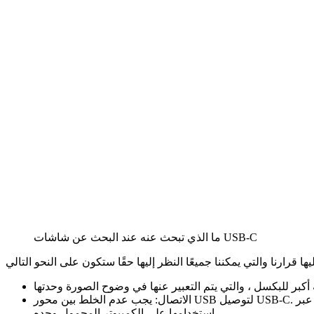
ما الذي تبحث عنه عند البحث عن شاشات USB-C
الاتصال: يجب عدم الخلط بين محور USB لتوصيل USB-C. إذا كانت الشاشة تسمح أيضًا باستخدامها في استخدامات أخرى ، مثل توصيل وحدة تحكم عبر HDMI ، فلا يزال من المفيد تذكرها لأننا لا نريد قصر
استخدامها على الكمبيوتر المحمول وحده.