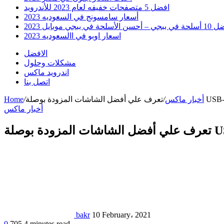
افضل 5 متصفحات خفيفه لعام 2023 للأندرويد
أسعار سامسونج في السعوديه 2023
 أحسن الأسلحة في ببجي موبايل 2023
اسعار اوبو في االسعوديه 2023
الافضل
مشكلات وحلول
اندرويد ماكس
اتصل بنا
أخبار ماكس
/
/
Home
أخبار ماكس
bakr
10 February، 2021
0
705
4 minutes read