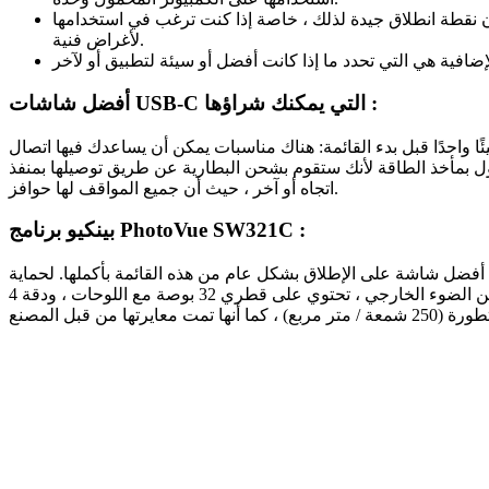
 نقطة انطلاق جيدة لذلك ، خاصة إذا كنت ترغب في استخدامها
لأغراض فنية.
أفضل شاشات USB-C التي يمكنك شراؤها :
اك مناسبات يمكن أن يساعدك فيها اتصال USB-C في التوقف عن استخدام سلك طاقة على الكمبيوتر ، ولكنه سيفعل معك أيضًا: عدم الاضطرار إلى
 بشحن البطارية عن طريق توصيلها بمنفذ USB-C الخاص بالشاشة. (في هذه الحالة سيكون عليك توصيل الشاشة بالطاقة). الأمر متروك لك للقيام بذلك في
اتجاه أو آخر ، حيث أن جميع المواقف لها حوافز.
بينكيو برنامج PhotoVue SW321C :
قًا أفضل شاشة على الإطلاق بشكل عام من هذه القائمة بأكملها. لحماية
الشاشة من الضوء الخارجي ، تحتوي على قطري 32 بوصة مع اللوحات ، ودقة 4K وتشغل الشاشة 99 بالمائة من مساحة ألوان Adobe RGB ، و 95 بالمائة من DCI-P3 و 100 بالمائة من sRGB. تتميز بوظائف