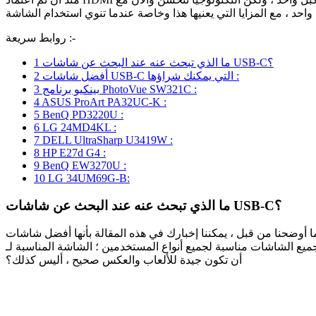
روابط سريعة :-
ما الذي تبحث عنه عند البحث عن شاشات USB-C؟
1
أفضل شاشات USB-C التي يمكنك شراؤها :
2
بينكيو برنامج PhotoVue SW321C :
3
4
ASUS ProArt PA32UC-K :
5
BenQ PD3220U :
6
LG 24MD4KL :
7
DELL UltraSharp U3419W :
8
HP E27d G4 :
9
BenQ EW3270U :
10
LG 34UM69G-B:
ما الذي تبحث عنه عند البحث عن شاشات USB-C؟
ضحنا من قبل ، يمكننا إخبارك في هذه المقالة بأنها أفضل شاشات USB-C التي يمكن شراؤها من وجهة نظرنا ، وهي أن هناك العديد من شاشات USB-C في السوق ، ولكن ليس كلها يمكن إدراجها في
ة لجميع أنواع المستخدمين ؛ الشاشة المناسبة لـ CAD ، على سبيل المثال ، لا يجب
أن تكون جيدة للألعاب والعكس صحيح ، أليس كذلك؟