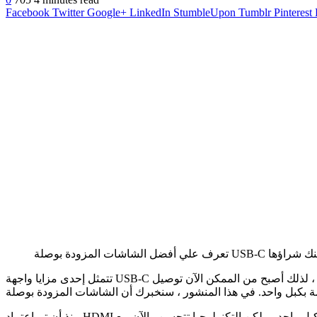
Facebook
Twitter
Google+
LinkedIn
StumbleUpon
Tumblr
Pinterest
الشاشات المزودة بوصلة USB-C يمكنك شراؤها
تتمثل إحدى مزايا واجهة USB-C الجديدة في أنها تتيح نقل الفيديو والطاقة عبر نفس الموصل في العديد من المواقف ، لا سيما عندما يتعلق الأمر بأجهزة الكمبيوتر المحمولة ، لذلك أصبح من الممكن الآن توصيل
منذ أن تم اعتماد HDMI كمعيار في توصيلات الفيديو ، فقد كان أيضًا تقدمًا هائلاً منذ أن تم توحيد اتصالات الفيديو والصوت بكبل واحد ، ولكن التكنولوجيا تتحسن والآن مع USB-C يتم تطبيق هذا أيضًا على الطاقة ،