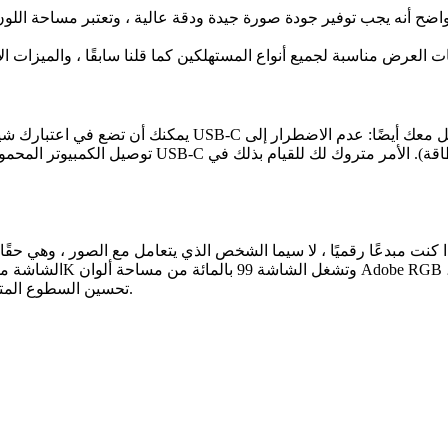
ضح أنه يجب توفير جودة صورة جيدة ودقة عالية ، وتعتبر مساحة اللون
يمكنك أن تضع في اعتبارك شيئًا واحدًا قبل بدء القائمة: هن
توصيل الكمبيوتر المحمول بمأخذ الطاقة لأنك ستقوم
إذا كنت مبدعًا رقميًا ، لا سيما الشخص الذي يتعامل مع الصور ، وهي ح
تحسين السطوع المتطورة (250 شمعة / متر مربع) ، كما أنها تمت معايرتها من قبل المصنع.