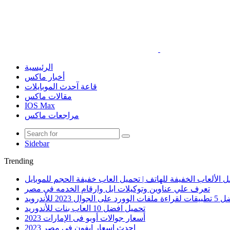
الرئيسية
أخبار ماكس
قاعة آحدث الموبايلات
مقالات ماكس
IOS Max
مراجعات ماكس
Sidebar
Trending
 الألعاب الخفيفة للهاتف | تحميل العاب خفيفة الحجم للموبايل
تعرف علي عناوين وتوكيلات ابل وارقام الخدمه في مصر
الوورد على الجوال 2023 للأندرويد
تحميل افضل 10 العاب بنات للأندوريد
أسعار جوالات أوبو فى الإمارات 2023
احدث اسعار ايفون في مصر 2023