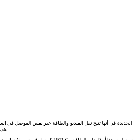
شاشة بكبل واحد. في هذا المنشور ، سنخبرك أن الشاشات المزودة بوصلة USB-C هي أفضل ما يمكنك شراؤه كرفيق مثالي للكمبيوتر المحمول.