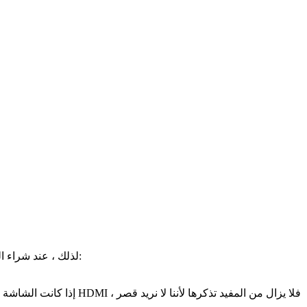
لذلك ، عند شراء النماذج لمعرفة أيها أكثر ملاءمة لكل نموذج ، فإن الخصائص التي نبني عليها قرارنا والتي يمكننا جميعًا النظر إليها حقًا ستكون على النحو التالي: