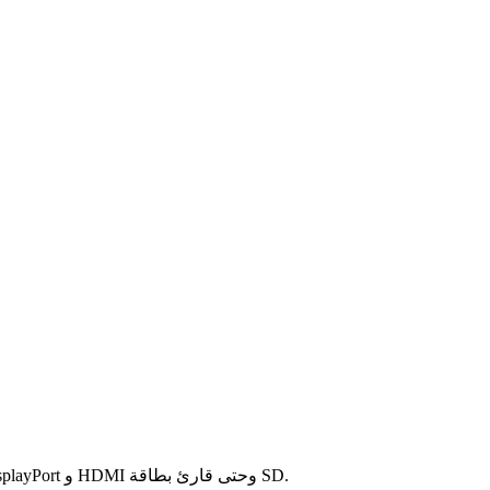
بالإضافة إلى USB-C ، تشتمل الشبكة على محور منفذ USB 3.1 و DisplayPort و HDMI وحتى قارئ بطاقة SD.