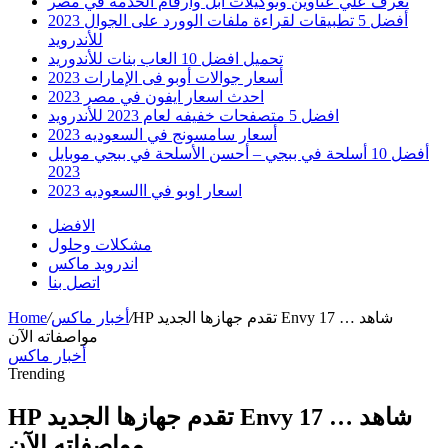
تعرف علي عناوين وتوكيلات ابل وارقام الخدمه في مصر
أفضل 5 تطبيقات لقراءة ملفات الوورد على الجوال 2023
للأندرويد
تحميل افضل 10 العاب بنات للأندوريد
أسعار جوالات أوبو فى الإمارات 2023
احدث اسعار ايفون في مصر 2023
افضل 5 متصفحات خفيفه لعام 2023 للأندرويد
أسعار سامسونج في السعوديه 2023
أفضل 10 أسلحة في ببجي – أحسن الأسلحة في ببجي موبايل
2023
اسعار اوبو في االسعوديه 2023
الافضل
مشكلات وحلول
اندرويد ماكس
اتصل بنا
HP تقدم جهازها الجديد Envy 17 … شاهد
/
أخبار ماكس
/
Home
مواصفاته الآن
أخبار ماكس
Trending
HP تقدم جهازها الجديد Envy 17 … شاهد
مواصفاته الآن