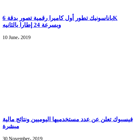
باناسونيك تطور أول كاميرا رقمية تصور بدقة 6K
وبسرعة 24 إطارا بالثانيه
10 June، 2019
فيسبوك تعلن عن عدد مستخدميها اليوميين ونتائج مالية
مبشرة
30 November، 2019