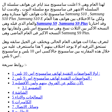
اعلنت سامسونج منذ ايام عن هواتف سلسلة ال S لهذا العام وهى
السلسله الاشهر فى سامسونج مع سلسلة النوت , وقدمت لنا
Samsung S10 , Samsung
سامسونج ثلاث هواتف كلها ممتازة وهم
ولكن ما الاختلاف بين هواتف هذا العام
S10 Plus ,Samsung S10 E
وقد اختارنا
Plus
Samsung S9
,
Samsung S9
والعام الذى قبله وهى
النسخه الاكبر بين الثلاث نسخ وهى سامسونج اس بلس ولنقارنها مع
النسخه الاكبر فى العام الماضى وهى Samsung S9 Plus.
لنعرف بماذا اتت هواتف العام الحالى ويختلف عن الجيل سابقه وهل
تستحق الترقيه ام لا يوجد اختلاف بينهم ؟ هذا ماسنتعرف عليه من
خلال هذه المقارنه بين سامسونج جالاكسى اس 10 بلس و سامسونج
اس 9 بلس .
روابط سريعة :-
اولا المواصفات التقنية لهاتف سامسونج اس 10 بلس :
1
المواصفات التقنية لهاتف سامسونج اس 9 بلس :
2
الأن نتكلم عن الفروق بينهم ولمن الأفضليه.
3
التصميم
3.1
الشاشة
4
المعالجات والاداء
5
الكاميرات
6
وسائل الاتصال
7
البطاريه
8