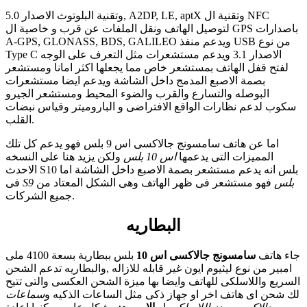
وتقنية البلوتوث الاصدار 5.0, A2DP, LE, aptX وتقنية ال NFC
لتوصيل الهاتف ونقل الملفات عن قرب و خاصية ال GPS باصدارات
A-GPS, GLONASS, BDS, GALILEO ويدعم منفذ USB من نوع
Type C الاصدار 3.1 ويدعم مستشعرات مثل التعرف على الوجه
لفتح قفل الهاتف بمستشعر خاص مما يجعلها اكثر امانا ومستشعر
بصمة الاصبع المدمج داخل الشاشة ويدعم ايضا مستشعرات
البوصله والتسارع والقرب والضوء المحيط ومستشعر الجيرو
سكوب لدعم نظارات الواقع الافتراضى و الباروميتر وقياس نبضات
القلب.
اما عن هاتف سامسونج جالاكسى اس 9 بلس فهو يدعم كل تلك
المميزات التى يدعمها
اس 10 بلس
ولكن يزيد هنا على النسخه
الاحدث S10 بلس انه يدعم مستشعر بصمة الاصبع داخل الشاشة اما
S9 بلس
فهو مستشعر فى ظهر الهاتف وهى الشكل المعتاد من
فى
جميع الشركات.
البطاريه
جاء هاتف
سامسونج جالاكسى اس 10
بلس ببطارية بسعة 4100 ملى
امبير من نوع ليثيوم ايون غير قابله للازاله ,والبطاريه تدعم الشحن
السريع واللاسلكى للهاتف وايضا بها ميزة الشحن العكسى والتى تتيح
لك شحن اى هاتف اخر او جهاز ذكى مثل الساعات الذكيه و
سماعات