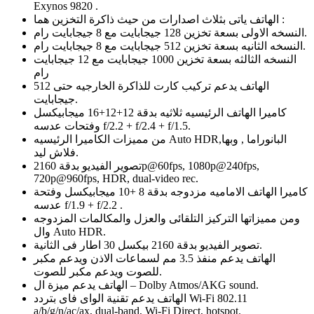
Exynos 9820 .
الهاتف ياتى بثلاث اصدارات من حيث ذاكرة التخزين هما :
النسخه الاولى بسعة تخزين 128 جيجابايت مع 8 جيجابايت رام.
النسخه الثانيه بسعة تخزين 512 جيجابايت مع 8 جيجابايت رام.
النسخه الثالثه بسعة تخزين 1000 جيجابايت مع 12 جيجابايت
رام
الهاتف يدعم تركيب كارت للذاكرة الخارجيه حتى 512
جيجابايت.
كاميرا الهاتف الرئيسيه ثلاثيه بدقة 12+12+16 ميجابيكسل
وفتحات عدسه f/2.2 + f/2.4 + f/1.5.
من مميزات الكاميرا الرئيسيه Auto HDR,البانوراما , وبها
فلاش ليد.
تصوير الفيديو بدقة 2160p@60fps, 1080p@240fps,
720p@960fps, HDR, dual-video rec.
كاميرا الهاتف الاماميه مزدوجه بدقة 8 +10 ميجابيكسل وفتحة
عدسه f/1.9 + f/2.2 .
ومن مميزاتها التركيز التلقائى والعزل والمكالمات المزدوجه
وال Auto HDR.
تصوير الفيديو بدقة 2160 بيكسل 30 اطار فى الثانية.
الهاتف يدعم منفذ 3.5 مم لسماعات الاذن ويدعم مكبر
للصوت ويدعم مكبر للصوت.
الهاتف يدعم ميزة ال – Dolby Atmos/AKG sound.
الهاتف يدعم تقنية الواى فاى بتردد Wi-Fi 802.11
a/b/g/n/ac/ax, dual-band, Wi-Fi Direct, hotspot.