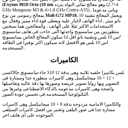
وهو معالج ثمانى النواه بتردد (4×2.7
(Exynos 9810 Octa (10 nm
GHz Mongoose M3 & 4×1.8 GHz Cortex-A55) , وياتى مدعوما
, ويعمل المعالج بتقنية 10
Mali-G72 MP18
بمعالج رسومى من نوع
نانو ميتر , اداء الهاتف لاغبار عليه ويعطى قوة اداء مميز وفعال مع
الاستخدامات الاكثر ثقلا على الهاتف , والمعالجين هما نسختين
متطورتين من سامسونج واحدثها التى جاءت فى هاتف
سامسونج
اس 10 بلس
وبتقنية نانو اقل اذا سكون المعالج الخاص بسامسونج
اس 10 بلس هو الافضل لانه سيكون اكثر توفيرا فى الطاقه
المستخدمه .
الكاميرات
سامسونج جالاكسى S10 بلس
بكاميرا خلفيه ثلاثيه وهى بدقة 12
جاء
+ 12 + 16 ميجابيكسل وهى كاميرات متطورة جدا وممتازة فى
التصوير وبها زوايا تصوير عريضه وصورها بها دقة عاليه وتفاصيلها
واضحه وهى كاميرات مدعومه بالذكاء الاصطناعى وغيرها من
التكنولوجيا المستخدمه فى تحسين جودة الصور.
والكاميرا الاماميه مزدوجه بدقة 8 + 10 ميجابيكسل وهى كاميرات
ممتازة جدا فى صور اليلفى وتعتبر من افضل كامرات السيلفى
الموجوده على اى هاتف اخر.