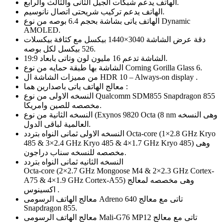
الهاتف يدعم شبكات الجيل الثانى والثالث والرابع.
الهاتف يدعم تركيب شريحتى اتصال نانوسيم.
الهاتف ياتى بشاشة بحجم 6.4 بوصه من نوع Dynamic
AMOLED.
دقة عرض الشاشة 3040×1440 بيكسل مع كثافة بيكسلات
526 بيكسل لكل بوصه.
الشاشة تدعم 16 مليون لون وتاتى بابعاد 19:9.
الشاشة بها طبقة حمايه من نوع Corning Gorilla Glass 6.
من مميزات الشاشة ال HDR 10 – Always-on display .
معالج الهاتف ياتى باصدارين هما :
النسخه الاولى من نوع Qualcomm SDM855 Snapdragon 855
مخصصه للصين وامريكا.
النسخه الثانية من نوع (Exynos 9820 Octa (8 nm وهى النسخه
العالمية لباقى الدول.
النسخه الاولى ثمانى النواه بتردد Octa-core (1×2.8 GHz Kryo
485 & 3×2.4 GHz Kryo 485 & 4×1.7 GHz Kryo 485) وهى
مخصصه للنسخه سناب دراجون.
النسخه الثانيه ثمانى النواه بتردد
Octa-core (2×2.7 GHz Mongoose M4 & 2×2.3 GHz Cortex-
A75 & 4×1.9 GHz Cortex-A55) وهى مخصصه لمعالج
اكسينوس .
معالج الهاتف الرسومى Adreno 640 تاتى مع معالج
Snapdragon 855.
معالج الهاتف الرسومى Mali-G76 MP12 تاتى مع معالج