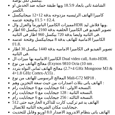
بيكسل لكل بوصه.
الشاشة تاتى بابعاد 18.5:9 وبها طبقة حمايه ضد الخدش او
الكسر.
كاميرا الهاتف الرئيسيه مزدوجه بدقة 12+12 ميجابيكسل
وفتحة عدسه f/1.5 + f/2.4.
مميزات الكاميرا البانورما والعزل والHDR وبها فلاش ليد.
تصوير الفيديو فى الكاميرا الخلفيه بدقة 2160 بيكسل 60 اطار
فى الثانيه وايضا بدقة 720 بيكسل 960 اطار فى الثانيه.
الكاميرا الامامية للهاتف بدقة 8 ميجابيكسل وفتحة عدسه
f/1.8.
تصوير الفيديو فى الكاميرا الاماميه بدقة 1440 بيكسل 30 اطار
فى الثانيه.
الكاميرا الاماميه بها ميزات ال Dual video call, Auto-HDR.
معالج الهاتف من نوع (Exynos 9810 Octa (10 nm .
معالج الهاتف ثمانى النواه بتردد (4×2.7 GHz Mongoose M3 &
4×1.8 GHz Cortex-A55) .
المعالج الرسومى للهاتف من نوع Mali-G72 MP18 .
الهاتف ياتى بثلاث اصدارات من حيث سعة التخزين وهم :
النسخه الاولى : 64 جيجابايت مع 6 جيجابايت رام.
النسخه الثانية : 128 جيجابايت مع 6 جيجابايت رام.
النسخه الثالثه : 256 جيجابايت مع 6 جيجابايت رام.
الهاتف يدعم تركيب كارت للذاكرة الخارجيه حتى 512
جيجابايت مكان الشريحه الثانيه للاتصال.
الهاتف ياتى بنظام الاندرويد الاصدار 8.0 اوريو وقابل للتحديث