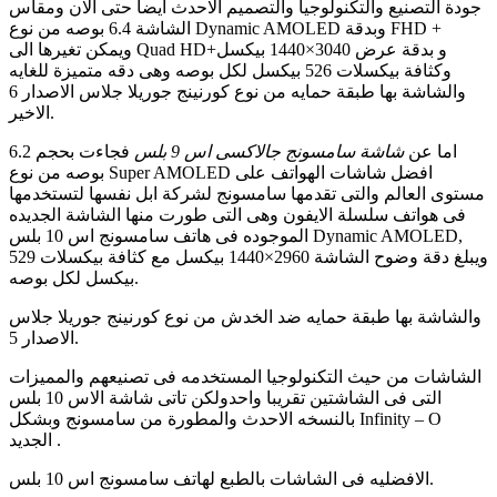
جودة التصنيع والتكنولوجيا والتصميم الاحدث ايضا حتى الان ومقاس
الشاشة 6.4 بوصه من نوع Dynamic AMOLED وبدقة FHD +
ويمكن تغيرها الى Quad HD+و بدقة عرض 3040×1440 بيكسل
وكثافة بيكسلات 526 بيكسل لكل بوصه وهى دقه متميزة للغايه
والشاشة بها طبقة حمايه من نوع كورنينج جوريلا جلاس الاصدار 6
الاخير.
اما عن
شاشة سامسونج جالاكسى اس 9 بلس
فجاءت بحجم 6.2
بوصه من نوع Super AMOLED افضل شاشات الهواتف على
مستوى العالم والتى تقدمها سامسونج لشركة ابل نفسها لتستخدمها
فى هواتف سلسلة الايفون وهى التى طورت منها الشاشة الجديده
الموجوده فى هاتف سامسونج اس 10 بلس Dynamic AMOLED,
ويبلغ دقة وضوح الشاشة 2960×1440 بيكسل مع كثافة بيكسلات 529
بيكسل لكل بوصه.
والشاشة بها طبقة حمايه ضد الخدش من نوع كورنينج جوريلا جلاس
الاصدار 5.
الشاشات من حيث التكنولوجيا المستخدمه فى تصنيعهم والمميزات
التى فى الشاشتين تقريبا واحدولكن تاتى شاشة الاس 10 بلس
بالنسخه الاحدث والمطورة من سامسونج وبشكل Infinity – O
الجديد .
الافضليه فى الشاشات بالطبع لهاتف سامسونج اس 10 بلس.