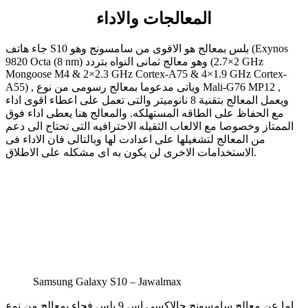
المعالجات والاداء
جاء هاتف S10 بلس بمعالج هو الاقوى من سامسونج وهو (Exynos
9820 Octa (8 nm) وهو معالج ثمانى النواه بتردد (2×2.7 GHz
Mongoose M4 & 2×2.3 GHz Cortex-A75 & 4×1.9 GHz Cortex-
A55) , وياتى مدعوما بمعالج رسومى من نوع Mali-G76 MP12 ,
ويعمل المعالج بتقنية 8 نانوميتر والتى تعمل على اعطاء اقوى اداء
مع الحفاظ على الطاقه المستهلكه. والمعالج هنا يعطى اداء فوق
الممتاز وخصوصا مع الالعاب الثقيله الاحترافيه التى تحتاج الى دعم
من المعالج لتشغيلها على اعدادت لها وبالتالى فان الاداء فى
الاستخدامات الاخرى لن يكون به اى مشكله على الاطلاق.
Samsung Galaxy S10 – Jawalmax
اما عن معالج سامسونج جالاكسى اس 9 بلس فجاء بمعالج من نوع