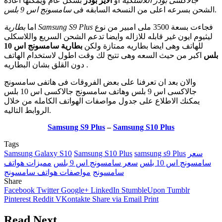
جالاكسى بودز اللاسلكيه
او
الاير بودز
بشكل عام ويمكنها اعادة
.
الشحن بسرعه اعلى من النسخه السابقه فى
سامسونج اس 9 بلس
فجاءت بسعة 3500 ملى امبير من نوع
بطارية Samsung S9 Plus
اما
ليثيوم ايون غير قابله للازاله وايضا تدعم الشحن السريع واللاسكلى
للهاتف وهى ايضا بطاريه ممتازة ولكن
بطارية سامسونج اس 10
بلس
اكبر من حيث السعه وهى تتيح لك وقت اطول لاستخدام الهاتف
دون القلق بشان البطاريه .
والان بعد ان تعرفنا على بعض الفروقات فى هاتفى سامسونج
جالاكسى اس 9 بلس وهاتف سامسونج جالاكسى اس 10 بلس
يمكنك الاطلاع على جدول مواصفات الهواتف الكامله من خلال
الروابط التاليه.
Samsung S9 Plus
–
Samsung S10 Plus
Tags
سعر
samsung s9 Plus
Samsung S10 Plus
Samsung Galaxy S10
سامسونج اس 10 بلس
سعر سامسونج اس 9 بلس
مميزات هواتف
سامسونج
مواصفات هواتف سامسونج
Share
Facebook
Twitter
Google+
LinkedIn
StumbleUpon
Tumblr
Pinterest
Reddit
VKontakte
Share via Email
Print
Read Next