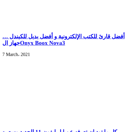
أفضل قارئ للكتب الإلكترونية و أفضل بديل للكيندل …
جهاز الOnyx Boox Nova3
7 March، 2021
كل ما تود ان تعرفه عن ابل ايفون 11 الجديد وسعره