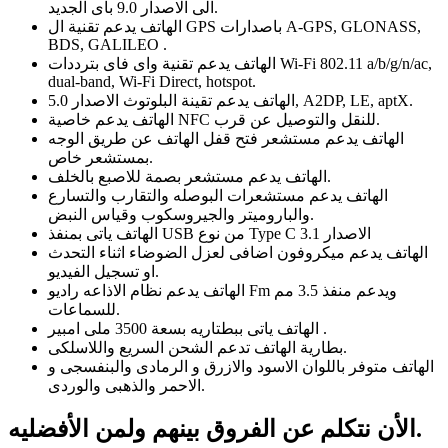
الى الاصدار 9.0 باى الجديد.
الهاتف يدعم تقنية ال GPS باصدارات A-GPS, GLONASS,
BDS, GALILEO .
الهاتف يدعم تقنية واى فاى بترددات Wi-Fi 802.11 a/b/g/n/ac,
dual-band, Wi-Fi Direct, hotspot.
الهاتف يدعم تقينة البلوتوث الاصدار 5.0, A2DP, LE, aptX.
الهاتف يدعم خاصية NFC للنقل والتوصيل عن قرب.
الهاتف يدعم مستشعر فتح قفل الهاتف عن طريق الوجه
بمستشعر خاص.
الهاتف يدعم مستشعر بصمة للاصبع بالخلف.
الهاتف يدعم مستشعرات البوصله والتقارب والتسارع
والباروميتر والجيروسكوب وقياس النبض.
الهاتف ياتى بمنفذ USB من نوع Type C الاصدار 3.1
الهاتف يدعم ميكروفون اضافى لعزل الضوضاء اثناء التحدث
او تسجيل الفيديو.
الهاتف يدعم نظام الاذاعه راديو Fm ويدعم منفذ 3.5 مم
للسماعات.
الهاتف ياتى ببطتاريه بسعة 3500 ملى امبير .
بطارية الهاتف تدعم الشحن السريع واللاسلكى.
الهاتف متوفر باللوان الاسود والازرق و الرمادى والبنفسجى و
الاحمر والذهبى والوردى.
الأن نتكلم عن الفروق بينهم ولمن الأفضليه.