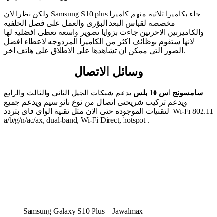
ولكن نظرا لان Samsung S10 plus جاء بكاميرا ثلاثيه منهم كاميرا
مخصصه لقياس البعد البؤرى والعمل على فصل الخلفيه
والكاميرتين الاخرتين جاءت بزوايا تصوير واسعه تعطى افضليه لها
لانها ستقوم بوظائف اكثر من الكاميرا المزدوجه لاعطاء افضل
الصور التى ممكن ان تشاهدها على الاطلاق على هاتف اخر.
وسائل الاتصال
سامسونج اس 10 بلس
يدعم شبكات الجيل الثانى والثالث والرابع
ويدعم تركيب شريحتى اتصال من نوع نانو سيم ويدعم جميع
التقنيات الموجوده حتى الان مثل تقنية الواى فاى بتردد Wi-Fi 802.11
a/b/g/n/ac/ax, dual-band, Wi-Fi Direct, hotspot .
Samsung Galaxy S10 Plus – Jawalmax