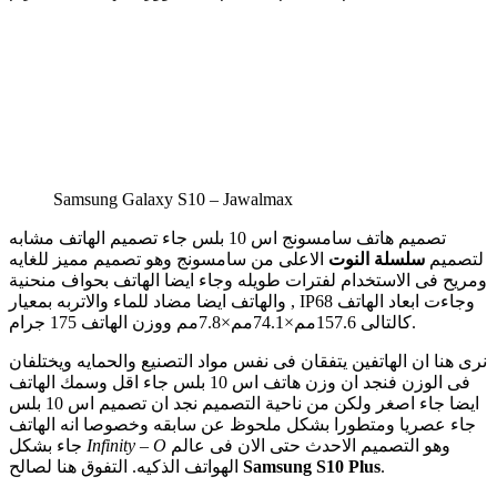
Samsung Galaxy S10 – Jawalmax
تصميم هاتف سامسونج اس 10 بلس جاء تصميم الهاتف مشابه
لتصميم
سلسلة النوت
الاعلى من سامسونج وهو تصميم مميز للغايه
ومريح فى الاستخدام لفترات طويله وجاء ايضا الهاتف بحواف منحنية
, والهاتف ايضا مضاد للماء والاتربه بمعيار IP68 وجاءت ابعاد الهاتف
كالتالى 157.6مم×74.1مم×7.8مم ووزن الهاتف 175 جرام.
نرى هنا ان الهاتفين يتفقان فى نفس مواد التصنيع والحمايه ويختلفان
فى الوزن فنجد ان وزن هاتف اس 10 بلس جاء اقل وسمك الهاتف
ايضا جاء اصغر ولكن من ناحية التصميم نجد ان تصميم اس 10 بلس
جاء عصريا ومتطورا بشكل ملحوظ عن سابقه وخصوصا انه الهاتف
وهو التصميم الاحدث حتى الان فى عالم
Infinity – O
جاء بشكل
.
Samsung S10 Plus
الهواتف الذكيه. التفوق هنا لصالح