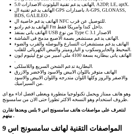
الهاتف يدعم تقنية البلوتوث الاصدارات 5.0, A2DP, LE, aptX.
الهاتف يدعم تقنية ال GPS باصدارات A-GPS, GLONASS,
BDS, GALILEO .
الهاتف يدعم خاصية ال NFC للتوصيل عن قرب.
الهاتف يدعم راديو Fm داخل كندا وامريكا فقط.
الهاتف ياتى بمنفذ USB من نوع Type C الاصدار 3.1
الهاتف يدعم مستشعر بصمة الاصبع مدمج فى الشاشة.
الهاتف يدعم مستشعرات التسارع والبوصله والقرب والضوء
المحيط والجايروسكوب و الباروميتر والنبض الكهربائى للقلب.
الهاتف ياتى ببطاريه بسعة 4100 ملى امبير من نوع ليثيوم ايون
.
البطارية تدعم الشحن السريع واللاسلكى.
الهاتف متوفر باللوان الابيض والاسود والاخضر والازرق
والاصفر والروز وكلها اللوان متدرجه واللوان الابيض والاسود
من السيراميك.
وهو هاتف ممتاز ويحمل تكنولوجيا متطورة ويعطى افضل اداء مع اى
ظروف استخدام وهو النسخه الاكثر تطورا حتى الان من سامسونج.
لنتعرف على مواصفات هاتف سامسونج اس 9 بلس وبعدها نقارن
بينهم .
المواصفات التقنية لهاتف سامسونج اس 9