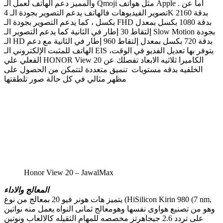
والمميز دعم الهاتف لعمل الـ Qmoji مثل هواتف Apple . أما عن
تصوير الفيديوهات فالهاتف يدعم التصوير بجودة الـ 4K بدقة 2160
بكسل ، كما يدعم التصوير بجودة الـ FHD بدقة 1080 بكسل بمعدل
إلتقاط 30 إطار في الثانية كما يدعم التصوير الـ Slow Motion بجودة
الـ HD بدقة 720 بكسل بمعدل إلتقاط 960 إطار في الثانية مع دعم
الهاتف للمثبت الإلكتروني الـ EIS ،يتوفر بها تعديل الفديو في الوقت
الفعلي علي HONOR View 20 الكاميرا ثلاثيه الابعاد تفصلك عن
الخلفيه بدقه مستويات تنميق متعددة لتتمكن من الحصول على
مظهر مثالي في كل حالة صور تلطقتها
Honor View 20 – JawalMax
المعالج والاداء
يتميز هات هونر فيو 20 بمعالج من نوع (HiSilicon Kirin 980 (7 nm,
وهو من تصنيع هواوى نفسها وهومعالج ثمانى النواه يعمل منه نواتين
على تردد 2.6 جيجاهرتز مخصصه للمهام الثقيله كالالعاب ونوتين