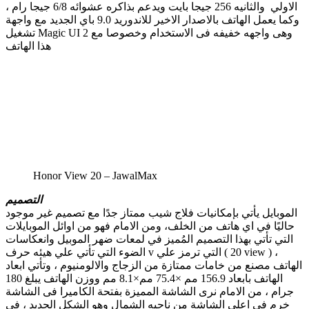
الاولي والثانيه 256 جيجا بايت ويدعم بذاكره عشوائه 6/8 جيجا رام ،
وكما يعمل الهاتف بالاصدار الاخير للاندوريد 9.0 باي الجديد مع واجهة
تشغيل Magic UI 2 وهى واجهه خفيفه فى الاستخدام وخصوصا مع
هذا الهاتف
Honor View 20 – JawalMax
التصميم
الموبايل يأتي بإمكانيات فلاج شيب ممتاز جدًا مع تصميم غير موجود
حاليًا في اي هاتف من الخلف، ومن الامام فهو من اوائل الموبايلات
التي تأتي بهذا التصميم المُميز في لمعات ضهر الموبيل وانعكاسات
الضوء التي تأتي علي هيئه حرف v التي ترمز علي ( 20 view ) ،
الهاتف مصنع من خامات ممتازة من الزجاج والالومنيوم ، وتأتي ابعاد
الهاتف بابعاد 156.9 مم ×75.4 مم×8.1 مم ووزن الهاتف يبلغ 180
جرام ، من الامام نرى الشاشة المميزة بفتحة الكاميرا فى الشاشة
خرم فى اعلى الشاشة من ناحيه الشمال وهو الشكل الجديد ، فى