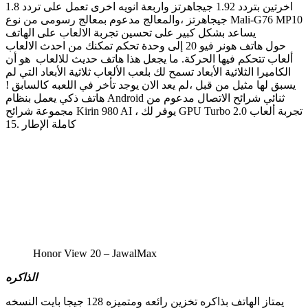
اخرتين بتردد 1.92 جيجاهرتز واربعة انويه اخرى تعمل على تردد 1.8
جيجاهرتز ،والمعالج مدعوم بمعالج رسومى من نوع Mali-G76 MP10
يساعد بشكل كبير على تحسين تجربة الالعاب على الهاتف
حول هاتف هونر فيو 20 إلى وحدة تحكم تمكنك من احدث الالعاب
ألعاب تتحكم فيها الحركة. ما يجعل هذا هاتف حديث للالعاب هو أن
الكاميرا الثلاثية الأبعاد تسمح لك بلعب الألعاب ثلاثية الأبعاد التي لم
يسبق لها مثيل من قبل ،لم يعد الان يوجد تأخر في اللعبه كالسابق !
هاتف ذكي يعمل بنظام Android ثنائي شرائح الاتصال مدعوم من
مجموعة شرائح Kirin 980 AI ، يوفر لك GPU Turbo 2.0 تجربة ألعاب
كاملة الإطار .15
Honor View 20 – JawalMax
الذاكره
يمتاز الهاتف بذاكره تخزين رائعه ومتميزه 128 جيجا بايت النسخه