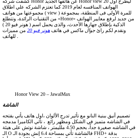
كشفت شركه Honor عن هاتفها الجديد Honor view 20 ليطرح اول
الهواتف المنافسه لعام 2019 كما تعتزم الشركه علي اطلاق
مجموعتها من هواتف ( view ) للمرة الأولى فى المنطقة، بمجموعة
من التقنيات الرائدة، وتتطلع «Honor» من جديد لرفع معايير الهواتف
الذكية بإطلاق جهازها الأحدث، والذى يحمل اسم ( هونر فيو 20 )
ونقدم لكم رائ
جوال ماكس
في هاتف
هونر فيو 20
من مميزات
للهاتف .
Honor View 20 – JawalMax
الشاشة
تصميم أنيق ببنية النانو مع تأثير تدرج الألوان ،اول هاتف يأتي بفتحه
في الشاشه متميز في الشكل ومظهر رائع ، تأتي الكاميرا مدمجه
في الشاشه صغيرة جداً، بحجم 4.50 ملليمتر ، شاشة نوتش على هيئة
الـ O فالشاشة تأتي بمساحة 6.4 إنش بجودة الـ FHD+ بدقة