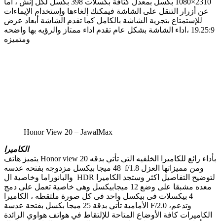
2310×1080 بكسل بمعدل كثافة بكسلات 398 بكسل لكل إنش ، أما
عن أزرار التنقل على الشاشة فيمكنك إلغاءها وإستخدام الإيماءات
للإستمتاع بتجرية الشاشة بالكامل كما تقدم الشاشة أبعاد عرض
19.25:9 ،اداء الشاشة بشكل عام تقدم اداء ممتاز والرؤيه بها واضحه
ومتميزه
Honor View 20 – JawalMax
الكاميرا
يتميز هاتف Honor view 20 بأداء رائع للكاميرا الخلفيه التي تأتي بدقه
48 ميجا بيكسل مزدوجه بفتحه عدسه f/1.8 ومن مميزاتها العزل
والبانوراما وخاصية ال HDR لتوضيح التفاصيل اكثر وستجد الكاميرا
معده مشبقا على وضع 12 ميجابيكسل وهى خاصية تعمل على دمج
4 بيكسلات فى بيكسل واحد فى كل صورة ملتقطه ، الكاميرا
الأمامية تأتي بدقة 25 ميجا بكسل بفتحة عدسة F/2.0 ،وتدعم
الكاميرات كافة الأوضاع المتاحة للإلتقاط في هواتف هواوي الرائدة