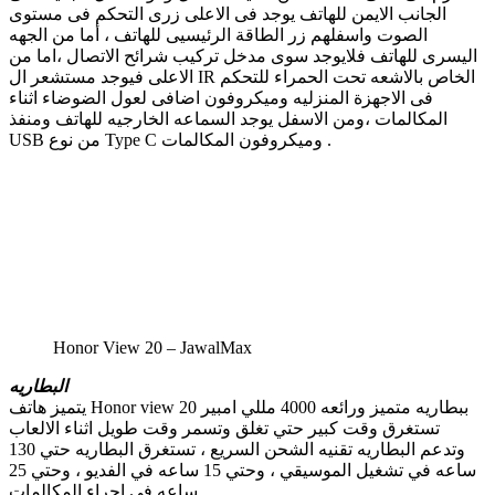
الجانب الايمن للهاتف يوجد فى الاعلى زرى التحكم فى مستوى
الصوت واسفلهم زر الطاقة الرئيسيى للهاتف ، أما من الجهه
اليسرى للهاتف فلايوجد سوى مدخل تركيب شرائح الاتصال ،اما من
الاعلى فيوجد مستشعر ال IR الخاص بالاشعه تحت الحمراء للتحكم
فى الاجهزة المنزليه وميكروفون اضافى لعول الضوضاء اثناء
المكالمات ،ومن الاسفل يوجد السماعه الخارجيه للهاتف ومنفذ
USB من نوع Type C وميكروفون المكالمات .
Honor View 20 – JawalMax
البطاريه
يتميز هاتف Honor view 20 ببطاريه متميز ورائعه 4000 مللي امبير
تستغرق وقت كبير حتي تغلق وتسمر وقت طويل اثناء الالعاب
وتدعم البطاريه تقنيه الشحن السريع ، تستغرق البطاريه حتي 130
ساعه في تشغيل الموسيقي ، وحتي 15 ساعه في الفديو ، وحتي 25
ساعه في اجراء المكالمات .