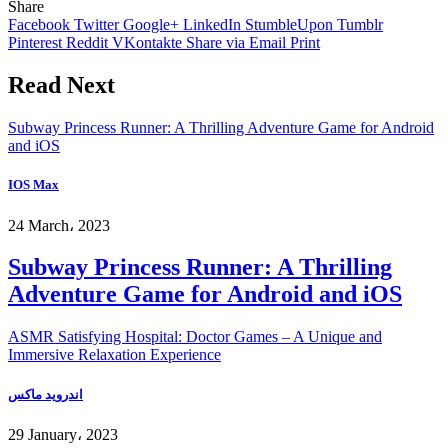
Share
Facebook
Twitter
Google+
LinkedIn
StumbleUpon
Tumblr
Pinterest
Reddit
VKontakte
Share via Email
Print
Read Next
Subway Princess Runner: A Thrilling Adventure Game for Android
and iOS
IOS Max
24 March، 2023
Subway Princess Runner: A Thrilling
Adventure Game for Android and iOS
ASMR Satisfying Hospital: Doctor Games – A Unique and
Immersive Relaxation Experience
اندرويد ماكس
29 January، 2023