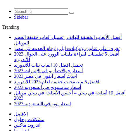
Sidebar
Trending
أفضل الألعاب الخفيفة للهاتف | تحميل العاب خفيفة الحجم
للموبايل
تعرف علي عناوين وتوكيلات ابل وارقام الخدمه في مصر
أفضل 5 تطبيقات لقراءة ملفات الوورد على الجوال 2023
للأندرويد
تحميل افضل 10 العاب بنات للأندوريد
أسعار جوالات أوبو فى الإمارات 2023
احدث اسعار ايفون في مصر 2023
افضل 5 متصفحات خفيفه لعام 2023 للأندرويد
أسعار سامسونج في السعوديه 2023
أفضل 10 أسلحة في ببجي – أحسن الأسلحة في ببجي موبايل
2023
اسعار اوبو في االسعوديه 2023
الافضل
مشكلات وحلول
اندرويد ماكس
اتصل بنا