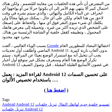
من المفترض أن تأتي هذه الخلفيات من معاينة للمُصمم ، ولكن هناك
احتمال كبير ألا ينتهي بهم الأمر إلى أن يكونوا جزءًا من أو يواجهوا أي
انحراف عن البناء الكامل والنهائي ، والذي سيتم نشره في وقت
لاحق من هذا العام. ولكن على أي حال ، يمكنك تنزيلها مجانًا ولن
يكلفك أي شيء سوى النقر فوق أي منها ، والحفاظ على إصبعك
على الشخص الذي تريده أكثر من غيره ، وتحميله إلى معرض هاتفك
المحمول ، وتطبيقه كقفل خلفية أو الشاشة الرئيسية من هناك.
مجرد جهد محدود.
احتفالها المعتاد للمطورين العام
Google
بسبب الوباء العالمي ، ألغت
الماضي وأطلقت أول تحديثات Android 11 بدون ألعاب نارية كبيرة.
يجب أن نتخيل أنه مع استمرار الوضع بعيدًا عن المراقبة ، سيتم
تكرار الوضع هذا العام وسنعرف بشكل غير متوقع أول أخبار
Android 12 في غضون الأسابيع القليلة المقبلة ، قبل وصول الصيف.
لقراءة المزيد : يعمل Android 12 على تحسين السمات
باستخدام تخصيص الألوان ….
)
اضغط هنا
(
Tags
تصميم خلفية جديد لهاتفك النقال
تنزيل خلفيات
Android 12
Android
تنزيل خلفيات Android 12