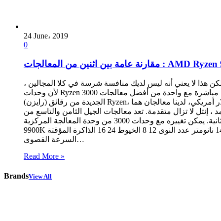
24 June، 2019
0
 ولكن هذا لا يعني أنه ليس لديك منافسة شرسة في كلا المجالين ،
لأن وحدات Ryzen 3000 الجديدة تتنافس مباشرة مع واحدة من أفضل معالجات Intel. ومن المتوقع إطلاق معالجات جديدة من كلتا الشركتين في يوليو. هناك مقارنات رائعة ينبغي لنا إجراؤها في المجموعة
الجديدة من رقائق (رايزن) Ryzen، ولكن بسعر 500 دولار أمريكي، لدينا معالجان هما: Core i9-9900K، و Ryzen 9 3900X، اللذان سيكونان الأفضلين بين معالجات الشركتين. الألعاب: حافظت إنتل على أداء
مة. تعد معالجات الجيل الثامن والتاسع من Intel في طليعة اهتمامات اللاعبين –
معدل الإطارات في الثانية. يمكن تغييره مع وحدات 3000 من وحدة المعالجة المركزية Ryzen ، وذلك مع أعلى تردد ، وفي زيادة التعليمات ، يمكن تشغيل المعالج. AMD Ryzen 9 3900X Intel Core i9
9900K عقدة المعالج 7 نانومتر 14 نانومتر عدد النوى 12 8 الخيوط 24 16 الذاكرة المؤقتة: L2، و L3 6 ميجابايت / 64 ميجابايت 2 ميجابايت / 16 ميجابايت السرعة الأساسية 3.8 جيجاهرتز 3.6 جيجاهرتز
السرعة القصوى…
Read More »
Brands
View All