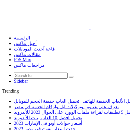
الرئيسية
أخبار ماكس
قاعة آحدث الموبايلات
مقالات ماكس
IOS Max
مراجعات ماكس
Sidebar
Trending
 الألعاب الخفيفة للهاتف | تحميل العاب خفيفة الحجم للموبايل
تعرف علي عناوين وتوكيلات ابل وارقام الخدمه في مصر
الوورد على الجوال 2023 للأندرويد
تحميل افضل 10 العاب بنات للأندوريد
أسعار جوالات أوبو فى الإمارات 2023
احدث اسعار ايفون في مصر 2023