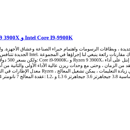
مقارنة عامة بين اثنين من المعالجات : AMD Ryzen 9 3900X و Intel Core I9-9900K
كزية الجديدة ، وبطاقات الرسومات واهتمام خبراء الصناعة وعشاق الأجهزة.
الزمان ، وحتى مع وحدات ريزن عالية الأداء الأولى والثانية من أمد ، إنتل لا تزال متقد