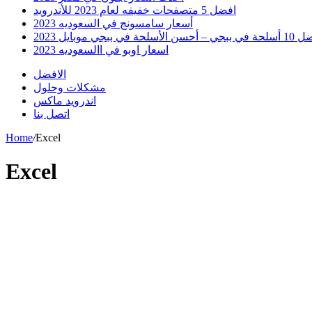
افضل 5 متصفحات خفيفه لعام 2023 للأندرويد
أسعار سامسونج في السعوديه 2023
 أحسن الأسلحة في ببجي موبايل 2023
اسعار اوبو في االسعوديه 2023
الافضل
مشكلات وحلول
اندرويد ماكس
اتصل بنا
Home
/
Excel
Excel