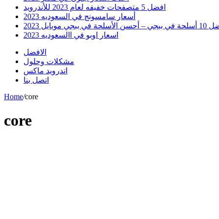
افضل 5 متصفحات خفيفه لعام 2023 للأندرويد
أسعار سامسونج في السعوديه 2023
 أحسن الأسلحة في ببجي موبايل 2023
اسعار اوبو في االسعوديه 2023
الافضل
مشكلات وحلول
اندرويد ماكس
اتصل بنا
Home
/
core
core