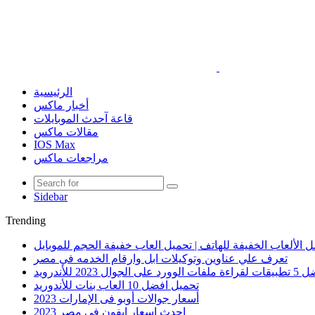
الرئيسية
أخبار ماكس
قاعة آحدث الموبايلات
مقالات ماكس
IOS Max
مراجعات ماكس
Sidebar
Trending
 الألعاب الخفيفة للهاتف | تحميل العاب خفيفة الحجم للموبايل
تعرف علي عناوين وتوكيلات ابل وارقام الخدمه في مصر
الوورد على الجوال 2023 للأندرويد
تحميل افضل 10 العاب بنات للأندوريد
أسعار جوالات أوبو فى الإمارات 2023
احدث اسعار ايفون في مصر 2023