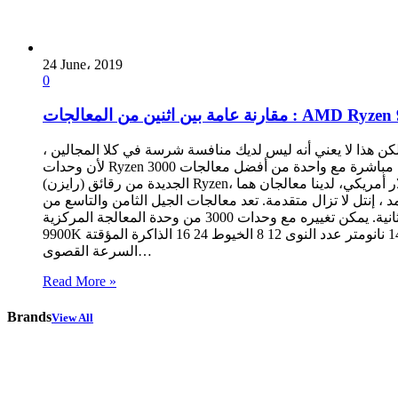
24 June، 2019
0
 ولكن هذا لا يعني أنه ليس لديك منافسة شرسة في كلا المجالين ،
لأن وحدات Ryzen 3000 الجديدة تتنافس مباشرة مع واحدة من أفضل معالجات Intel. ومن المتوقع إطلاق معالجات جديدة من كلتا الشركتين في يوليو. هناك مقارنات رائعة ينبغي لنا إجراؤها في المجموعة
الجديدة من رقائق (رايزن) Ryzen، ولكن بسعر 500 دولار أمريكي، لدينا معالجان هما: Core i9-9900K، و Ryzen 9 3900X، اللذان سيكونان الأفضلين بين معالجات الشركتين. الألعاب: حافظت إنتل على أداء
مة. تعد معالجات الجيل الثامن والتاسع من Intel في طليعة اهتمامات اللاعبين –
معدل الإطارات في الثانية. يمكن تغييره مع وحدات 3000 من وحدة المعالجة المركزية Ryzen ، وذلك مع أعلى تردد ، وفي زيادة التعليمات ، يمكن تشغيل المعالج. AMD Ryzen 9 3900X Intel Core i9
9900K عقدة المعالج 7 نانومتر 14 نانومتر عدد النوى 12 8 الخيوط 24 16 الذاكرة المؤقتة: L2، و L3 6 ميجابايت / 64 ميجابايت 2 ميجابايت / 16 ميجابايت السرعة الأساسية 3.8 جيجاهرتز 3.6 جيجاهرتز
السرعة القصوى…
Read More »
Brands
View All