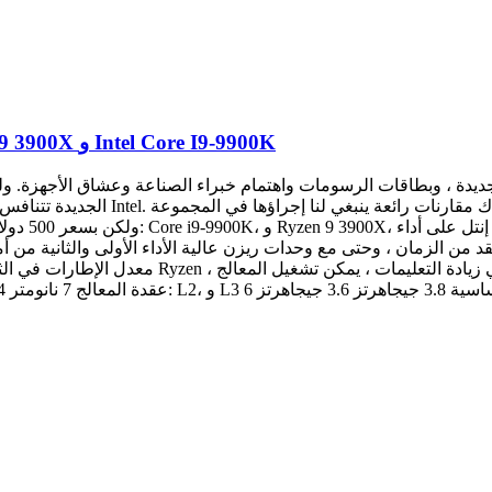
مقارنة عامة بين اثنين من المعالجات : AMD Ryzen 9 3900X و Intel Core I9-9900K
كزية الجديدة ، وبطاقات الرسومات واهتمام خبراء الصناعة وعشاق الأجهزة.
الزمان ، وحتى مع وحدات ريزن عالية الأداء الأولى والثانية من أمد ، إنتل لا تزال متقد