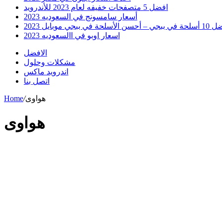
افضل 5 متصفحات خفيفه لعام 2023 للأندرويد
أسعار سامسونج في السعوديه 2023
 أحسن الأسلحة في ببجي موبايل 2023
اسعار اوبو في االسعوديه 2023
الافضل
مشكلات وحلول
اندرويد ماكس
اتصل بنا
هواوى
/
Home
هواوى