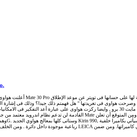
الاعلا
أعلنت هواوى رسميا اليوم عن موع
عن الهاتف الرائد هواوي مايت 30 برو المنتظر. وصرحت هواوى فى تغريدتها ” هل فهمتم ذلك جي
حلقية من الواضح انها تخص كاميرات الهاتف المرتقب من هواوى مايت 30 برو , وايضا ركزت هواوى 
القادمة لن تدعم نظام اندرويد معتمد من جوجل بعد أن أعلنت جوجل وبشكل رسمى
رباعية موجودة داخل دائرة . ومن الخلف يوجد ضوء الفلاش المصاحب للكام