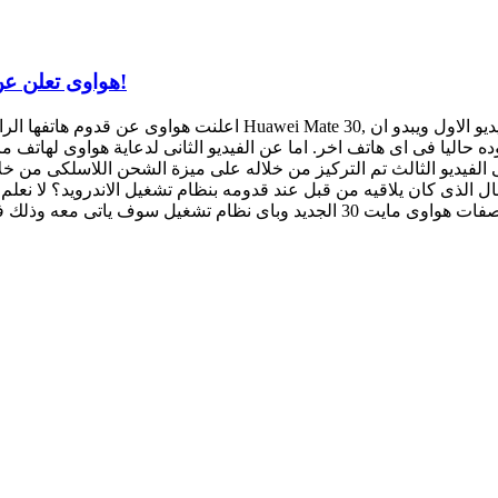
هواوى تعلن عن قدوم هاتفها الرائد هواوى مايت 30 بثلاث فيديوهات!
لاقبال الذى كان يلاقيه من قبل عند قدومه بنظام تشغيل الاندرويد؟ لا ن
هواوى الجديد. وسننتظر الى 19 سبتمبر الجارى للتعرف على مواصفات هواوى مايت 30 