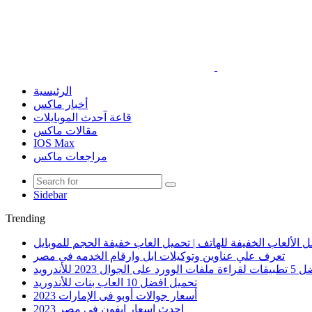
الرئيسية
أخبار ماكس
قاعة آحدث الموبايلات
مقالات ماكس
IOS Max
مراجعات ماكس
Sidebar
Trending
 الألعاب الخفيفة للهاتف | تحميل العاب خفيفة الحجم للموبايل
تعرف علي عناوين وتوكيلات ابل وارقام الخدمه في مصر
الوورد على الجوال 2023 للأندرويد
تحميل افضل 10 العاب بنات للأندوريد
أسعار جوالات أوبو فى الإمارات 2023
احدث اسعار ايفون في مصر 2023