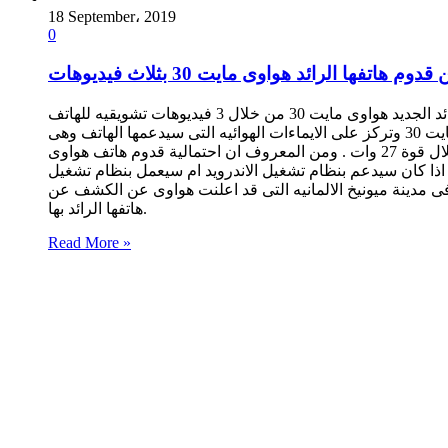
18 September، 2019
0
اعلنت هواوى عن قدوم هاتفها الرائد الجديد هواوى مايت 30 من خلال 3 فيديوهات تشويقيه للهاتف Huawei Mate 30, وقد ركزت هواوى على تصميم هاتف هواوى الجديد مايت 30 فى الفيديو الاول ويبدو ان
الازرار الجانبيه للهاتف ستكون باللمس وليست كالازرار الموجوده حاليا فى اى هاتف اخر. اما عن الفيديو الثانى لدعاية هواوى لهاتف مايت 30 وتركز على الايماءات الهوائيه التى سيدعمها الهاتف وهى
التحكم فى الهاتف من خلال الاشاره او الايماءه فى الهواء. اما فى الفيديو الثالث تم التركيز من خلاله على ميزة الشحن اللاسلكى من خلال قوة 27 وات . ومن المعروف ان احتمالية قدوم هاتف هواوى
علم اذا كان سيدعم بنظام تشغيل الاندرويد ام سيعمل بنظام تشغيل
الجديد وباى نظام تشغيل سوف ياتى معه وذلك فى مدينة ميونيخ الالمانيه التى قد اعلنت هواوى عن الكشف عن
هاتفها الرائد بها.
Read More »