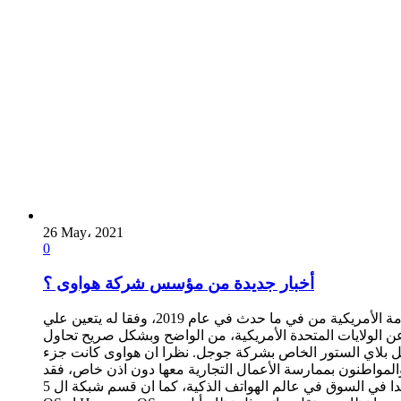
26 May، 2021
0
أخبار جديدة من مؤسس شركة هواوى ؟
اقترح مؤسس شركة هواوى العمل كثيرا علي البرمجيات الفترة القادمة من اجل تحسين الضربة الموجعة التي تعرضت لها من قبل الحكومة الأمريكية من في ما حدث في عام 2019، وفقا له يتعين علي
من الواضح وبشكل صريح تحاول Huawei ان تنوع في الكثير من المجالات من أعمالها في هذه الفترة
عند تم الأعلان عن حظر خدمات جوجل عن هواوى منذ عامين في عام 2019، مثل خدمات جوجل بلاي الستور الخاص بشركة جوجل. نظرا ان هواوى كانت جزء
والمواطنون بممارسة الأعمال التجارية معها دون اذن خاص، فقد
فقدت جزء كبير جدا في السوق في عالم الهواتف الذكية، كما ان قسم شبكة ال 5G الخاص بشركة هواوى تم حظرها من عده دول كثيرة جدا. تعمل الشركة حاليا علي نظامها الجديد الا وا هو نظام هرموني