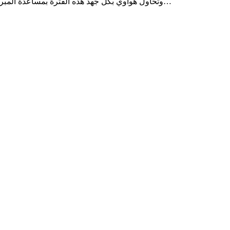
OS او Harmony OS وهوا نظام مستقل بزاتو مثل نظام أبل وهو IOS ، وتحاول هواوي بكل جهد هذه الفترة بمساعدة المبرمجين من اجل عمل تطبيقات خاصة بهم وفعلا تحقق نجاحات كل…