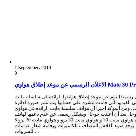
1 September، 2019
0
ن الرسمي عن موعد إطلاق هواوي Mate 30 Pro.
د إطلاق هواتفها الرائدة فى سلسلة مايت Mate 30 Pro فى ألمانيا فى 19 سبتمبر , وقد أعلنت هواوى فى تغريده رسمية لها على حسابها فى تويتر عن موعد الإطلاق
دا؟ وذلك فى إشارة الى الفيديو التى قامت بنشره على حسابها وتم نشر صورة لدائرة
على عبارة أعد التفكير فى الامكانيات. ومن المؤكد اخيرا ان هواتف سلسلة مايت الرائده فى هواوى
 عن عدم دعمها لهاتف Mate القادم بشكل رسمى. ومن المتوقع أن تعلن Huawei عن ثلاثة نسخ من هاتف Mate الرائد
وهم هواوي مايت 30 و هواوي مايت 30 برو و هواوي مايت 30 برو 5G. وستاتى كلها بمعالج هواوي الجديد Kirin 990, وقد نشرت صورة مسربة عن هاتف هواوي مايت 30 توضح أنه سيأتي بكاميرا خلفية
يرات وبجانبه شعار عدسات LEICA الألمانية الشهيرة والتى تعتمد عليها هواوى بشكل كبير في كاميراتها. ومن ضمن
التسريبات…