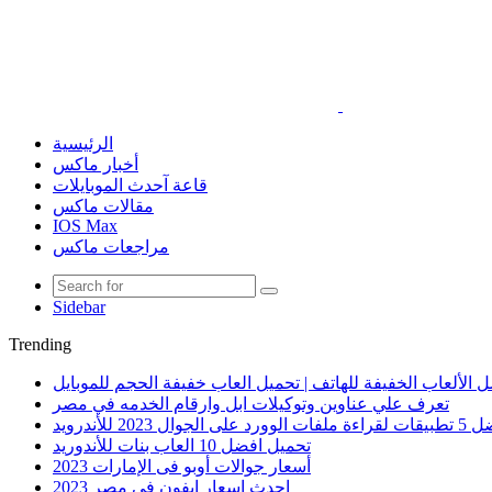
الرئيسية
أخبار ماكس
قاعة آحدث الموبايلات
مقالات ماكس
IOS Max
مراجعات ماكس
Sidebar
Trending
 الألعاب الخفيفة للهاتف | تحميل العاب خفيفة الحجم للموبايل
تعرف علي عناوين وتوكيلات ابل وارقام الخدمه في مصر
الوورد على الجوال 2023 للأندرويد
تحميل افضل 10 العاب بنات للأندوريد
أسعار جوالات أوبو فى الإمارات 2023
احدث اسعار ايفون في مصر 2023