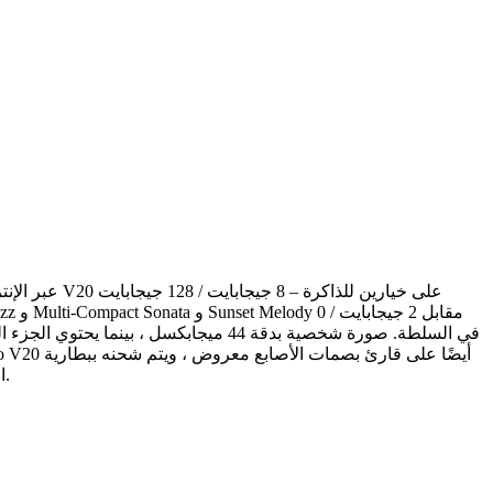
بقوة 33 وات بقوة 4000 مللي أمبير في الساعة. لمعرفة المزيد حول أفضل صفاته ، شاهد مقطع الفيديو الواقعي vivo V20 المتصل أدناه.