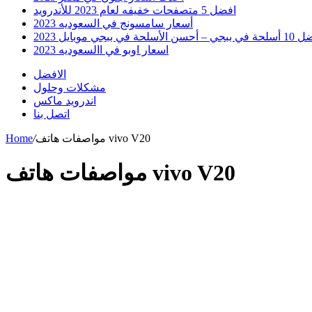
افضل 5 متصفحات خفيفه لعام 2023 للأندرويد
أسعار سامسونج في السعوديه 2023
 أحسن الأسلحة في ببجي موبايل 2023
اسعار اوبو في االسعوديه 2023
الافضل
مشكلات وحلول
اندرويد ماكس
اتصل بنا
مواصفات هاتف vivo V20
/
Home
مواصفات هاتف vivo V20