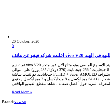
20 October، 2020
0
علنت شركه فيفو عن هاتف vivo V20 للبيع في الهند
تم تقديم vivo V20 في الهند الأسبوع الماضي وهو متاح الآن عبر متجر Flipkart عبر الإنترنت وتحديد منافذ البيع بالتجزئة للشراء في الهند. يحتوي V20 على خيارين للذاكرة – 8 جيجابايت / 128 جيجابايت
مقابل 24990 روبية هندية (340 دولارًا / 290 يورو) و 8 جيجابايت / 256 جيجابايت (370 دولارًا / 285 يورو) على التوالي ، Multi-Computer Jazz و Multi-Compact Sonata و Sunset Melody مقابل 2 جيجابايت / 0
جيجابايت. تم تثبيت شاشة FullHD + Super-AMOLED حوالي 6.44 بوصة ، وتم استنزاف Android 11 ، و Snapdragon 720 G في السلطة. صورة شخصية بدقة 44 ميجابكسل ، بينما يحتوي الجزء الخلفي من
الهاتف الذكي على تكوين مستشعر ثلاثي يشتمل على كاميرات استشعار بدقة 64 ميجابكسل و 8 ميجابكسل و 2 ميجابكسل. يحتوي vivo V20 أيضًا على قارئ بصمات الأصابع معروض ، ويتم شحنه ببطارية
Read More »
Brands
View All