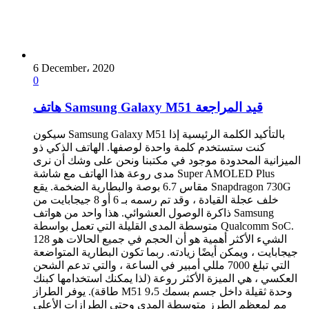
6 December، 2020
0
هاتف Samsung Galaxy M51 قيد المراجعة
سيكون Samsung Galaxy M51 بالتأكيد الكلمة الرئيسية إذا
كنت ستستخدم كلمة واحدة لوصفها. الهاتف الذكي ذو
الميزانية المحدودة موجود في مكتبنا ونحن على وشك أن نرى
مدى روعة هذا الهاتف مع شاشة Super AMOLED Plus
مقاس 6.7 بوصة والبطارية الضخمة. يقع Snapdragon 730G
خلف عجلة القيادة ، وقد تم رسمه بـ 6 أو 8 جيجابايت من
ذاكرة الوصول العشوائي. هذا واحد من هواتف Samsung
متوسطة المدى القليلة التي تعمل بواسطة Qualcomm SoC.
الشيء الأكثر أهمية هو أن الحجم في جميع الحالات هو 128
جيجابايت ، ويمكن أيضًا زيادته. ربما تكون البطارية المتواضعة
التي تبلغ 7000 مللي أمبير في الساعة ، والتي تدعم الشحن
العكسي ، هي الميزة الأكثر روعة (لذا يمكنك استخدامها كبنك
طاقة). يوفر الطراز M51 وحدة ثقيلة داخل جسم بسمك 9،5
مم لمعظم الطرز متوسطة المدى وحتى الطرازات الأعلى