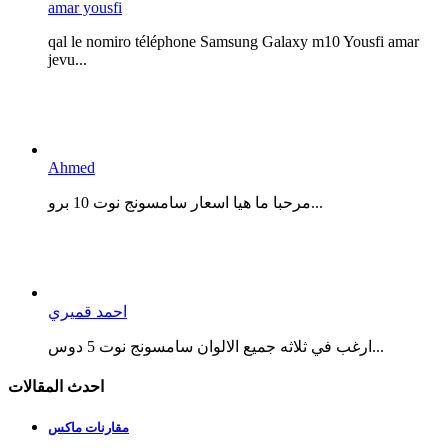
amar yousfi
qal le nomiro téléphone Samsung Galaxy m10 Yousfi amar
jevu...
Ahmed
مرحبا ما هيا اسعار سامسونج نوت 10 برو...
احمد قميري
ارغب في ثلاثه جميع الالوان سامسونج نوت 5 دوس...
احدث المقالات
مقارنات ماكس