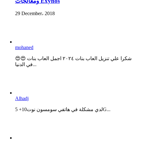
ومعالجات Exynos
29 December، 2018
mohaned
😍😍 شكرا علي تنزيل العاب بنات ٢٠٢٤ اجمل العاب بنات
في الدنيا...
Alhadj
لدي مشكلة في هاتفي سومسون نوت10+ 5G...