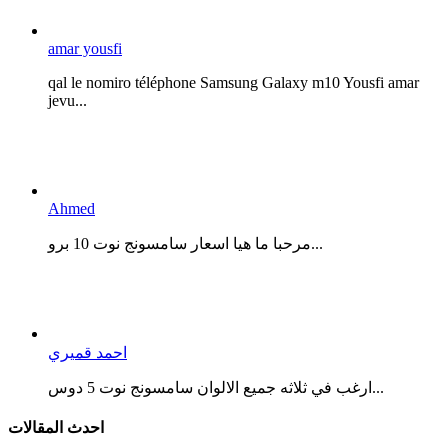
amar yousfi
qal le nomiro téléphone Samsung Galaxy m10 Yousfi amar
jevu...
Ahmed
مرحبا ما هيا اسعار سامسونج نوت 10 برو...
احمد قميري
ارغب في ثلاثه جميع الالوان سامسونج نوت 5 دوس...
احدث المقالات