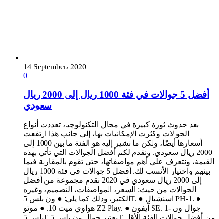
14 September، 2020
0
أفضل 5 جوالات في فئة 1000 ريال إلى 2000 ريال
سعودي
بعد حدوث ثورة كبيرة في مجال التكنولوچيا، تعددت أنواع
الجوالات وكثرت الإمكانيات بها، إلى جانب هذا ارتفعت
أسعارها أيضًا، ولكن ما نشير إليه هو الفئة ما بين 1000 إلى
2000 ريال سعودي. ونقدم لكم أفضل الجوالات التي تأتي بهذه
القيمة، ونتعرف على أهم مواصفاتها، حتى تقوم بالمقارنة فيما
بينهم واختيار الأنسب لك. أفضل 5 جوالات في فئة 1000 ريال
إلى 2000 ريال سعودي في 2020 نقدم مجموعة من أفضل
الجوالات من حيث: السعر، المواصفات، التصميم، وغيره
الكثير، وذلك كما يلي: ● ون بلس 5T. ● اسنشيال PH-1. ●
هواوي ميت 10. ● موتو Z2 Play. ● آيفون SE. 1- جوال ون
بلس 5T يعتبر جوال ون بلس 5T من أفضل جوالات الفئة الأقل